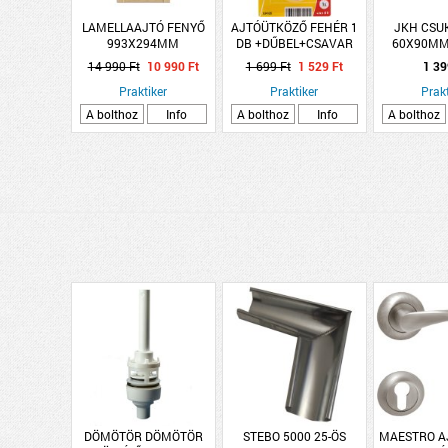
LAMELLAAJTÓ FENYŐ
AJTÓÜTKÖZŐ FEHÉR 1
JKH CSU
993X294MM
DB +DŰBEL+CSAVAR
60X90MM,
NATÚR,NYITOTT
FISCHER
HOR
14 990 Ft
10 990 Ft
1 699 Ft
1 529 Ft
1 39
Praktiker
Praktiker
Prakt
A bolthoz
Info
A bolthoz
Info
A bolthoz
DÖMÖTÖR DÖMÖTÖR
STEBO 5000 25-ÖS
MAESTRO A