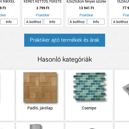
N NIKKEL
KERET, KETTŐS, FEKETE
6,5x29,8cm fényes szürke
OLDALR
ROZETTÁS
fali csempe
60X90CM
9 Ft
3 799 Ft
13 941 Ft
77 9
iker
Praktiker
Praktiker
Pra
Info
A bolthoz
Info
A bolthoz
Info
A bolthoz
Praktiker ajtó termékek és árak
Hasonló kategóriák
Padló, járólap
Csempe