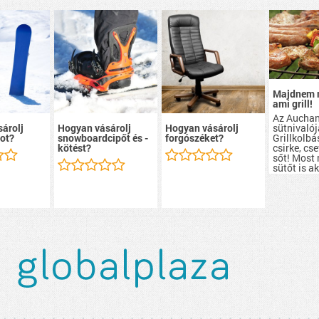
Majdnem 
ami grill!
Az Aucha
sütnivalój
árolj
Hogyan vásárolj
Hogyan vásárolj
Grillkolbá
ot?
snowboardcipőt és -
forgószéket?
csirke, cs
kötést?
sőt! Most
sütőt is a
szerezhete