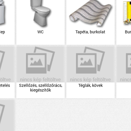
lep
WC
Tapéta, burkolat
Bu
etelés
Szellőzés, szellőzőrács,
Téglák, kövek
kiegészítők