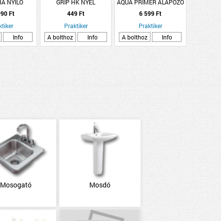
A NYÍLÓ
GRIP HK NYÉL
AQUA PRIMER ALAPOZÓ
, JOBBOS
FESTŐHENGEREKHEZ
0,75L FEHÉR
90 Ft
449 Ft
6 599 Ft
5X20CM, 6MM
ktiker
Praktiker
Praktiker
Info
A bolthoz
Info
A bolthoz
Info
Mosogató
Mosdó