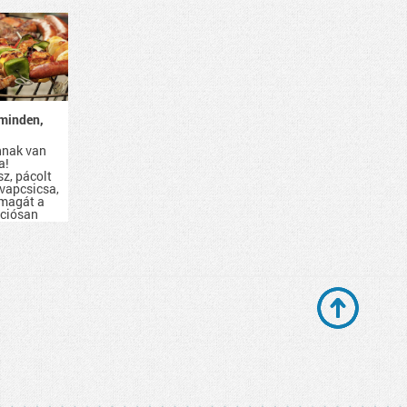
minden,
nnak van
a!
sz, pácolt
evapcsicsa,
 magát a
kciósan
d be.