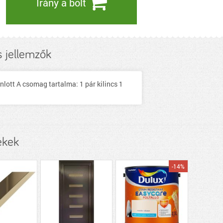
Irány a bolt
 jellemzők
nlott A csomag tartalma: 1 pár kilincs 1
ékek
-14%