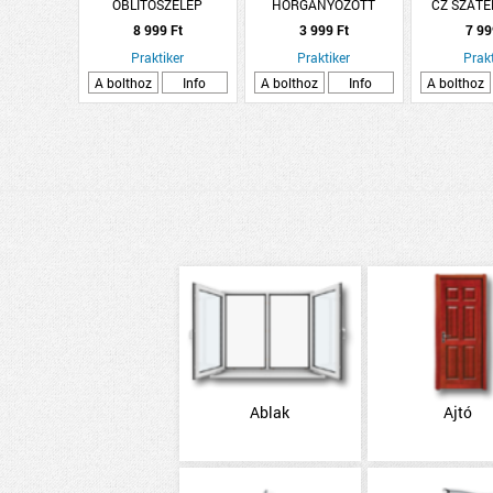
ÖBLÍTŐSZELEP
HORGANYOZOTT
CZ SZATÉ
SZEGLETCSATORNA
GALAXY 
8 999 Ft
3 999 Ft
7 99
Praktiker
Praktiker
Prakt
A bolthoz
Info
A bolthoz
Info
A bolthoz
Ablak
Ajtó