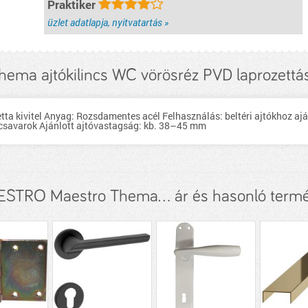
Praktiker
üzlet adatlapja, nyitvatartás »
hema ajtókilincs WC vörösréz PVD laprozettás
etta kivitel Anyag: Rozsdamentes acél Felhasználás: beltéri ajtókhoz ajá
 csavarok Ajánlott ajtóvastagság: kb. 38–45 mm
STRO Maestro Thema... ár és hasonló term