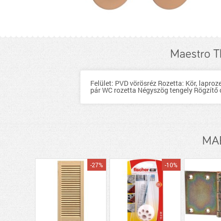
Maestro T
Felület: PVD vörösréz Rozetta: Kör, laproz
pár WC rozetta Négyszög tengely Rögzítő
MAE
-27%
-10%