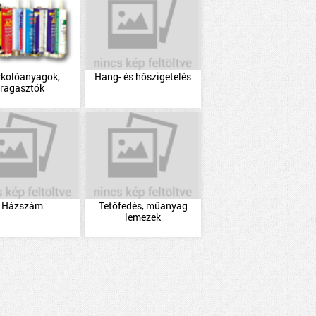
rkolóanyagok,
Hang- és hőszigetelés
ragasztók
Házszám
Tetőfedés, műanyag
lemezek