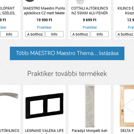
KLÓPÁNT
MAESTRO Maestro Punto
COTTALI AJTÓKILINCS
KILINCS 
 SZÉLES,
ajtókilincs CZ matt fekete
NZ 55MM ALU FEHÉR
Küsz
G. -
Punto
MITO
15x70x15x
9 Ft
19 990 Ft
9 699 Ft
12 9
iker
Praktiker
Praktiker
Pra
Info
A bolthoz
Info
A bolthoz
Info
A bolthoz
Többi MAESTRO Maestro Thema... listázása
Praktiker további termékek
JTÓKILINCS
LEGRAND VALENA LIFE
Paradyz Monpelli Ash
DELTA F