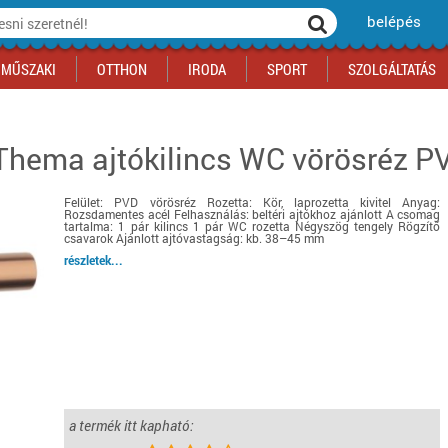
belépés
MŰSZAKI
OTTHON
IRODA
SPORT
SZOLGÁLTATÁS
Thema ajtókilincs WC vörösréz PV
ka
yógyszertár
csálnivaló
Sport akciók
Építkezés
Fitneszközpont
Biztonságtechnika
kciók
a
, gördeszka, roller
ék
mékek, sütemények
Szolgáltatás akciók
Szerszám, barkács, alkatrész
Kocsmasport
Ünnepi dekoráció
Felület: PVD vörösréz Rozetta: Kör, laprozetta kivitel Anyag:
tító, parkolás
s ital
Iskolakezdés, papír, írószer
Motor
Fűtés
Rozsdamentes acél Felhasználás: beltéri ajtókhoz ajánlott A csomag
tartalma: 1 pár kilincs 1 pár WC rozetta Négyszög tengely Rögzítő
ás akciók
k
l
Háziállatok
Autó
csavarok Ajánlott ajtóvastagság: kb. 38–45 mm
részletek...
iók
Bébi
Ingatlan
ók
Gyógyászati segédeszköz
Regisztrálj az oldalunkra INGYEN itt ››
Regisztrálj az oldalunkra INGYEN itt ››
Regisztrálj az oldalunkra INGYEN itt ››
Regisztrálj az oldalunkra INGYEN itt ››
Regisztrálj az oldalunkra INGYEN itt ››
Regisztrálj az oldalunkra INGYEN itt ››
Regisztrálj az oldalunkra INGYEN itt ››
Regisztrálj az oldalunkra INGYEN itt ››
a termék itt kapható: