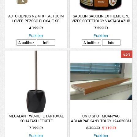
AJTÓKILINCS NZ 410 + AJTÓCÍM
SADOLIN SADOLIN EXTREME 0,7L
LŐVÉR PEZSGŐ ELOXÁLT SB
VIZES SÖTÉTTÖLGY VASTAGLAZÚR
4 199 Ft
7 599 Ft
Praktiker
Praktiker
A bolthoz
Info
A bolthoz
Info
-25%
MEGALANT WC-KEFE TARTÓVAL
UNIC SPOT MŰANYAG
KŐHATÁSÚ FEKETE
ABLAKPÁRKÁNY TÖLGY 124X20CM
7 199 Ft
6 799 Ft
5 119 Ft
Praktiker
Praktiker