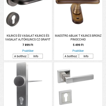
KILINCS ÉS VASALAT KILINCS ÉS
MAESTRO ABLAK T KILINCS BRONZ
VASALAT AJTÓKILINCS CZ GRAFIT
PINOCCHIO
LINDO ROZETTÁS
7 899 Ft
5 499 Ft
Praktiker
Praktiker
A bolthoz
Info
A bolthoz
Info