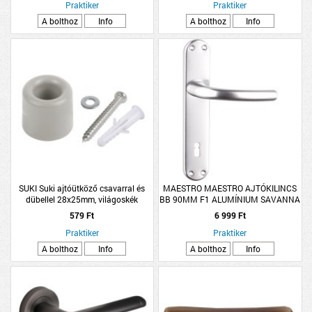
Praktiker
Praktiker
A bolthoz
Info
A bolthoz
Info
SUKI Suki ajtóütköző csavarral és
MAESTRO MAESTRO AJTÓKILINCS
dübellel 28x25mm, világoskék
BB 90MM F1 ALUMÍNIUM SAVANNA
579 Ft
6 999 Ft
Praktiker
Praktiker
A bolthoz
Info
A bolthoz
Info