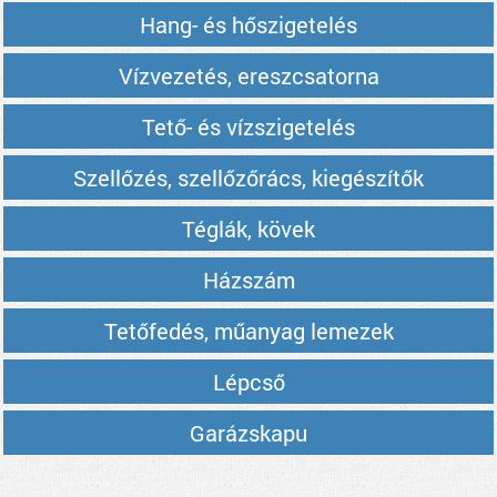
Hang- és hőszigetelés
Vízvezetés, ereszcsatorna
Tető- és vízszigetelés
Szellőzés, szellőzőrács, kiegészítők
Téglák, kövek
Házszám
Tetőfedés, műanyag lemezek
Lépcső
Garázskapu