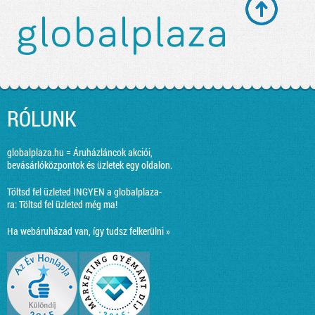
RÓLUNK
globalplaza.hu = Áruházláncok akciói,
bevásárlóközpontok és üzletek egy oldalon.
Töltsd fel üzleted INGYEN a globalplaza-
ra:
Töltsd fel üzleted még ma!
Ha webáruházad van, így tudsz felkerülni »