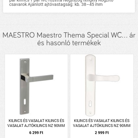
csavarok Ajánlott ajtóvastagság: kb. 38–45 mm
MAESTRO Maestro Thema Special WC... ár
és hasonló termékek
KILINCS ÉS VASALAT KILINCS ÉS
KILINCS ÉS VASALAT KILINCS ÉS
VASALAT AJTÓKILINCS NZ 90MM
VASALAT AJTÓKILINCS NZ 90MM
SZATÉN KRÓM STAR
ALU FEHÉR LARINA
6 299 Ft
2 999 Ft