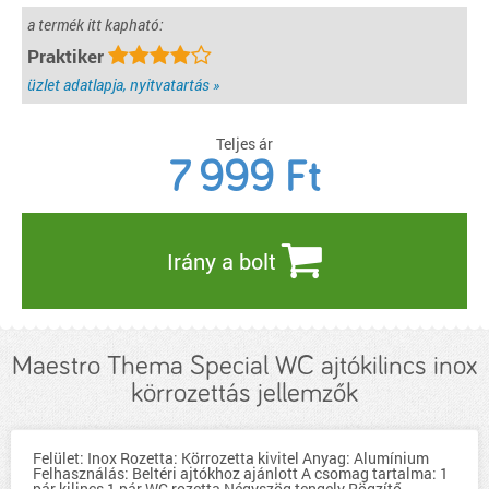
a termék itt kapható:
Praktiker
üzlet adatlapja, nyitvatartás »
Teljes ár
7 999
Ft
Irány a bolt
Maestro Thema Special WC ajtókilincs inox
körrozettás jellemzők
Felület: Inox Rozetta: Körrozetta kivitel Anyag: Alumínium
Felhasználás: Beltéri ajtókhoz ajánlott A csomag tartalma: 1
pár kilincs 1 pár WC rozetta Négyszög tengely Rögzítő