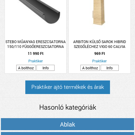
STEBO MŰANYAG ERESZCSATORNA
ARBITON KÜLSŐ SAROK HIBRID
150/110 FÜGGŐERESZCSATORNA
SZEGŐLÉCHEZ VIGO 60 CALVIA
3M ANTRACIT
TÖLGY 2DB/CSOMAG
11 990 Ft
969 Ft
Praktiker
Praktiker
A bolthoz
Info
A bolthoz
Info
Praktiker ajtó termékek és árak
Hasonló kategóriák
Ablak