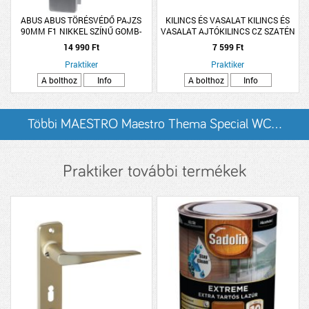
ABUS ABUS TÖRÉSVÉDŐ PAJZS
KILINCS ÉS VASALAT KILINCS ÉS
90MM F1 NIKKEL SZÍNŰ GOMB-
VASALAT AJTÓKILINCS CZ SZATÉN
KILINCS
KRÓM STAR ROZETTÁS
14 990 Ft
7 599 Ft
Praktiker
Praktiker
A bolthoz
Info
A bolthoz
Info
Többi MAESTRO Maestro Thema Special WC...
listázása
Praktiker további termékek