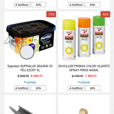
A bolthoz
Info
A bolthoz
Info
-15%
-52%
Supralux SUPRALUX SEASON 52
SCHULLER PRISMA COLOR VILÁGÍTÓ
TÉLI EZÜST 5L
SPRAY PIROS 400ML
9 999 Ft
8 499 Ft
4 199 Ft
1 999 Ft
Praktiker
Praktiker
A bolthoz
Info
A bolthoz
Info