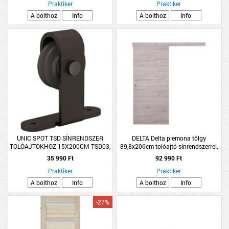
Praktiker
Praktiker
A bolthoz
Info
A bolthoz
Info
UNIC SPOT TSD SÍNRENDSZER
DELTA Delta piemona tölgy
TOLÓAJTÓKHOZ 15X200CM TSD03,
89,8x206cm tolóajtó sínrendszerrel,
TSD01 TOLÓAJTÓKHOZ
síntakarással
35 990 Ft
92 990 Ft
Praktiker
Praktiker
A bolthoz
Info
A bolthoz
Info
-27%