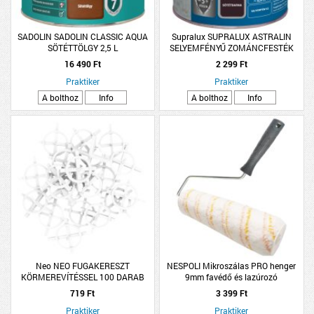
SADOLIN SADOLIN CLASSIC AQUA
Supralux SUPRALUX ASTRALIN
SÖTÉTTÖLGY 2,5 L
SELYEMFÉNYŰ ZOMÁNCFESTÉK
0,25L SÖTÉTBARNA
16 490 Ft
2 299 Ft
Praktiker
Praktiker
A bolthoz
Info
A bolthoz
Info
Neo NEO FUGAKERESZT
NESPOLI Mikroszálas PRO henger
KÖRMEREVÍTÉSSEL 100 DARAB
9mm favédő és lazúrozó
1,5MM
719 Ft
3 399 Ft
Praktiker
Praktiker