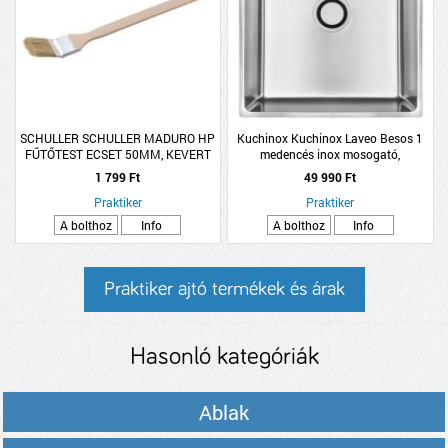
SCHULLER SCHULLER MADURO HP
Kuchinox Kuchinox Laveo Besos 1
FŰTŐTEST ECSET 50MM, KEVERT
medencés inox mosogató,
SÖRTE, NATÚR FANYÉL
48x49x21cm 3,5&quot;
1 799 Ft
49 990 Ft
Praktiker
Praktiker
A bolthoz
Info
A bolthoz
Info
Praktiker ajtó termékek és árak
Hasonló kategóriák
Ablak