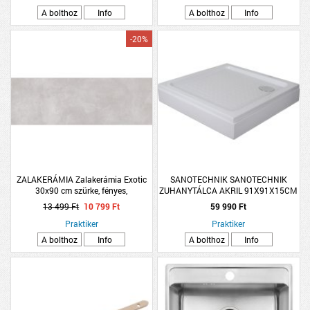
A bolthoz
Info
A bolthoz
Info
-20%
ZALAKERÁMIA Zalakerámia Exotic
SANOTECHNIK SANOTECHNIK
30x90 cm szürke, fényes,
ZUHANYTÁLCA AKRIL 91X91X15CM
betonhatású, fali csempe
SZÖGLETES
13 499 Ft
10 799 Ft
59 990 Ft
Praktiker
Praktiker
A bolthoz
Info
A bolthoz
Info