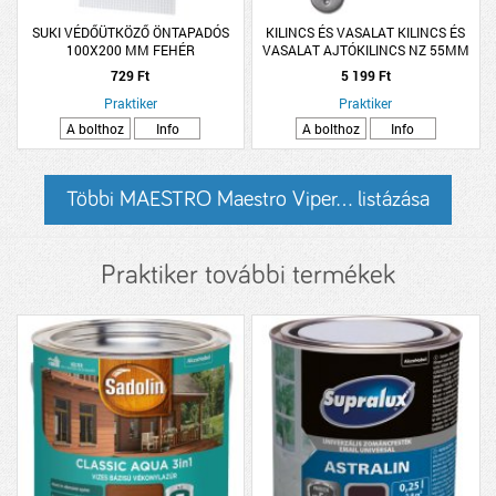
SUKI VÉDŐÜTKÖZŐ ÖNTAPADÓS
KILINCS ÉS VASALAT KILINCS ÉS
100X200 MM FEHÉR
VASALAT AJTÓKILINCS NZ 55MM
ALUMÍNIUM CALA F1
729 Ft
5 199 Ft
Praktiker
Praktiker
A bolthoz
Info
A bolthoz
Info
Többi MAESTRO Maestro Viper... listázása
Praktiker további termékek