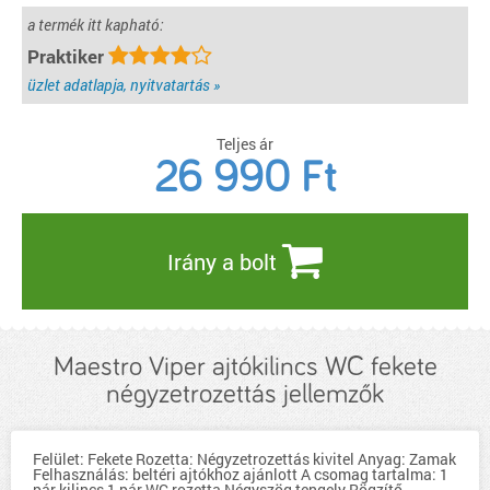
a termék itt kapható:
Praktiker
üzlet adatlapja, nyitvatartás »
Teljes ár
26 990
Ft
Irány a bolt
Maestro Viper ajtókilincs WC fekete
négyzetrozettás jellemzők
Felület: Fekete Rozetta: Négyzetrozettás kivitel Anyag: Zamak
Felhasználás: beltéri ajtókhoz ajánlott A csomag tartalma: 1
pár kilincs 1 pár WC rozetta Négyszög tengely Rögzítő