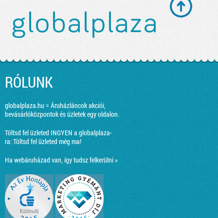
RÓLUNK
globalplaza.hu = Áruházláncok akciói,
bevásárlóközpontok és üzletek egy oldalon.
Töltsd fel üzleted INGYEN a globalplaza-
ra:
Töltsd fel üzleted még ma!
Ha webáruházad van, így tudsz felkerülni »