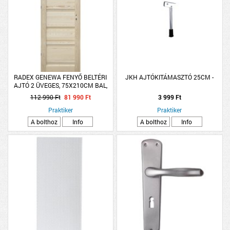
RADEX GENEWA FENYŐ BELTÉRI
JKH AJTÓKITÁMASZTÓ 25CM -
AJTÓ 2 ÜVEGES, 75X210CM BAL,
GERÉBTOKKAL
112 990 Ft
81 990 Ft
3 999 Ft
Praktiker
Praktiker
A bolthoz
Info
A bolthoz
Info