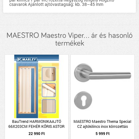
csavarok Ajánlott ajtóvastagság: kb. 38–45 mm
MAESTRO Maestro Viper... ár és hasonló
termékek
BauTrend HARMONIKAAJTÓ
MAESTRO Maestro Thema Special
66X203CM FEHÉR KŐRIS ASTOR
CZ ajtókilincs inox körrozettás
22 990 Ft
5 999 Ft