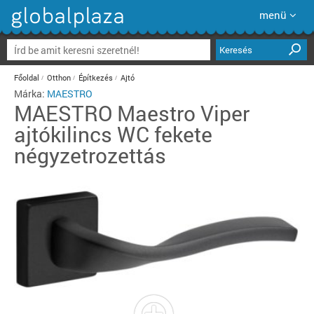
menü
Keresés
Főoldal
Otthon
Építkezés
Ajtó
Márka:
MAESTRO
MAESTRO
Maestro Viper
ajtókilincs WC fekete
négyzetrozettás