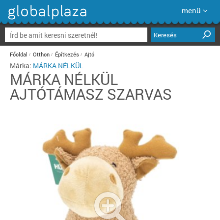
menü
Keresés
Főoldal
Otthon
Építkezés
Ajtó
Márka:
MÁRKA NÉLKÜL
MÁRKA NÉLKÜL
AJTÓTÁMASZ SZARVAS