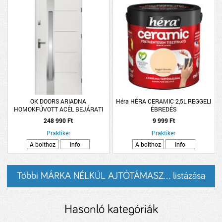
OK DOORS ARIADNA
Héra HÉRA CERAMIC 2,5L REGGELI
HOMOKFÚVOTT ACÉL BEJÁRATI
ÉBREDÉS
KÜLTÉRI AJTÓ, JOBBOS FEHÉR
248 990 Ft
9 999 Ft
SZÍNBEN
Praktiker
Praktiker
A bolthoz
Info
A bolthoz
Info
Többi MÁRKA NÉLKÜL AJTÓTÁMASZ... listázása
Hasonló kategóriák