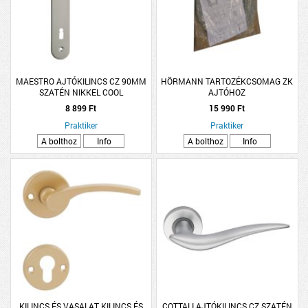
MAESTRO AJTÓKILINCS CZ 90MM
HÖRMANN TARTOZÉKCSOMAG ZK
SZATÉN NIKKEL COOL
AJTÓHOZ
8 899 Ft
15 990 Ft
Praktiker
Praktiker
A bolthoz
Info
A bolthoz
Info
KILINCS ÉS VASALAT KILINCS ÉS
COTTALI AJTÓKILINCS CZ SZATÉN