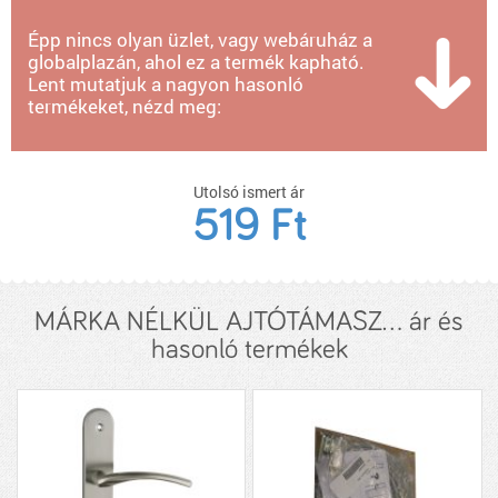
Épp nincs olyan üzlet, vagy webáruház a
globalplazán, ahol ez a termék kapható.
Lent mutatjuk a nagyon hasonló
termékeket, nézd meg:
Utolsó ismert ár
519 Ft
MÁRKA NÉLKÜL AJTÓTÁMASZ... ár és
hasonló termékek