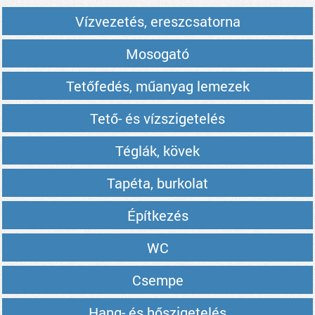
Vízvezetés, ereszcsatorna
Mosogató
Tetőfedés, műanyag lemezek
Tető- és vízszigetelés
Téglák, kövek
Tapéta, burkolat
Építkezés
WC
Csempe
Hang- és hőszigetelés