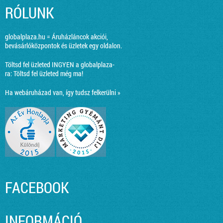
RÓLUNK
globalplaza.hu = Áruházláncok akciói,
bevásárlóközpontok és üzletek egy oldalon.
Töltsd fel üzleted INGYEN a globalplaza-
ra:
Töltsd fel üzleted még ma!
Ha webáruházad van, így tudsz felkerülni »
FACEBOOK
INFORMÁCIÓ