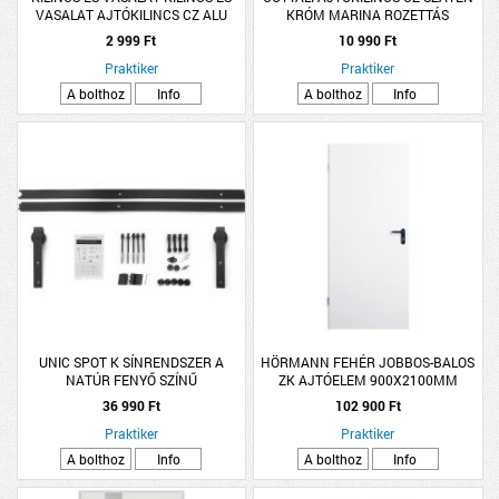
VASALAT AJTÓKILINCS CZ ALU
KRÓM MARINA ROZETTÁS
ARANY LANA ROZETTÁS
2 999 Ft
10 990 Ft
Praktiker
Praktiker
A bolthoz
Info
A bolthoz
Info
UNIC SPOT K SÍNRENDSZER A
HÖRMANN FEHÉR JOBBOS-BALOS
NATÚR FENYŐ SZÍNŰ
ZK AJTÓELEM 900X2100MM
TOLÓAJTÓHOZ
36 990 Ft
102 900 Ft
Praktiker
Praktiker
A bolthoz
Info
A bolthoz
Info