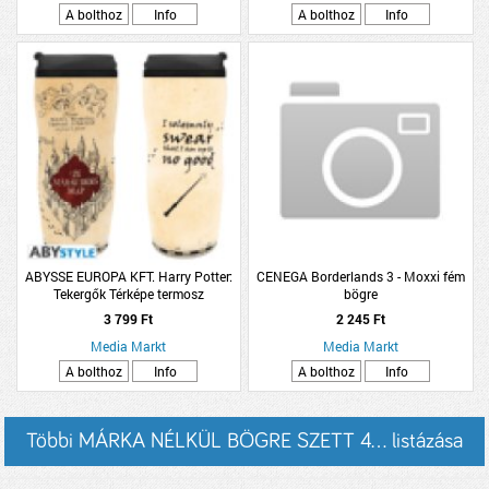
A bolthoz
Info
A bolthoz
Info
ABYSSE EUROPA KFT. Harry Potter:
CENEGA Borderlands 3 - Moxxi fém
Tekergők Térképe termosz
bögre
(Kiegészítők/Relikviák)
3 799 Ft
2 245 Ft
Media Markt
Media Markt
A bolthoz
Info
A bolthoz
Info
Többi MÁRKA NÉLKÜL BÖGRE SZETT 4... listázása