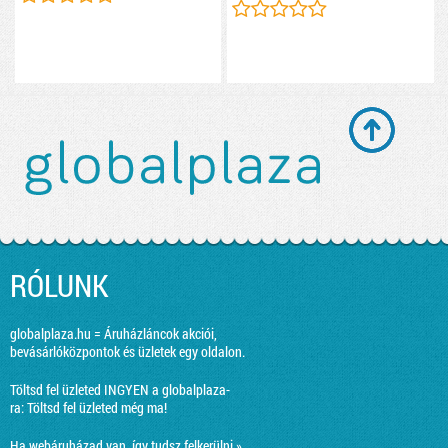
RÓLUNK
globalplaza.hu = Áruházláncok akciói,
bevásárlóközpontok és üzletek egy oldalon.
Töltsd fel üzleted INGYEN a globalplaza-
ra:
Töltsd fel üzleted még ma!
Ha webáruházad van, így tudsz felkerülni »