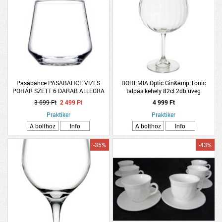
Pasabahce PASABAHCE VIZES
BOHEMIA Optic Gin&amp;Tonic
POHÁR SZETT 6 DARAB ALLEGRA
talpas kehely 82cl 2db üveg
3 699 Ft
2 499 Ft
4 999 Ft
Praktiker
Praktiker
A bolthoz
Info
A bolthoz
Info
-35%
-43%