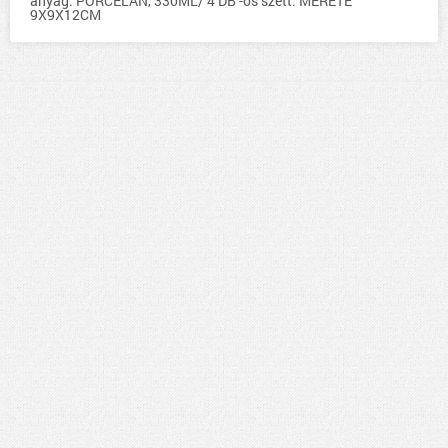
anyag: PORCELÁN, 330ML/ 4 DB -os szett. MÉRETE
9X9X12CM