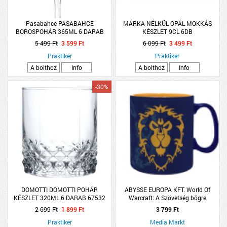
Pasabahce PASABAHCE
MÁRKA NÉLKÜL OPÁL MOKKÁS
BOROSPOHÁR 365ML 6 DARAB
KÉSZLET 9CL 6DB
AMBER
5 499 Ft
3 599 Ft
6 099 Ft
3 499 Ft
Praktiker
Praktiker
A bolthoz
Info
A bolthoz
Info
-30%
DOMOTTI DOMOTTI POHÁR
ABYSSE EUROPA KFT. World Of
KÉSZLET 320ML 6 DARAB 67532
Warcraft: A Szövetség bögre
DOMOTTI DELIGHT DIAMOND
(Kiegészítők/Relikviák)
2 699 Ft
1 899 Ft
3 799 Ft
Praktiker
Media Markt