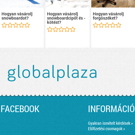
Hogyan vásárolj
Hogyan vásárolj
Hogyan vásárolj
snowboardot?
snowboardcipőt és -
forgószéket?
kötést?
FACEBOOK
INFORMÁCIÓ
Gyakran ismételt kérdések »
Előfizetési csomagok »