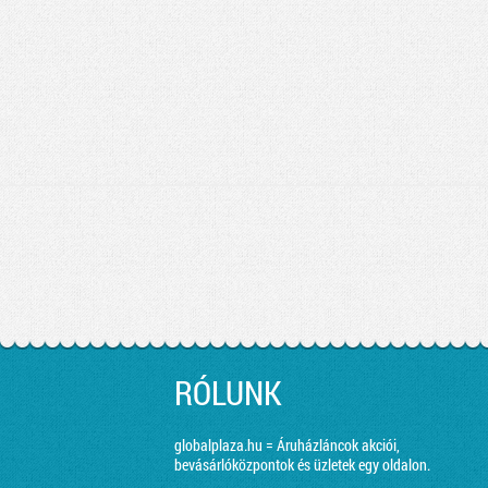
RÓLUNK
globalplaza.hu = Áruházláncok akciói,
bevásárlóközpontok és üzletek egy oldalon.