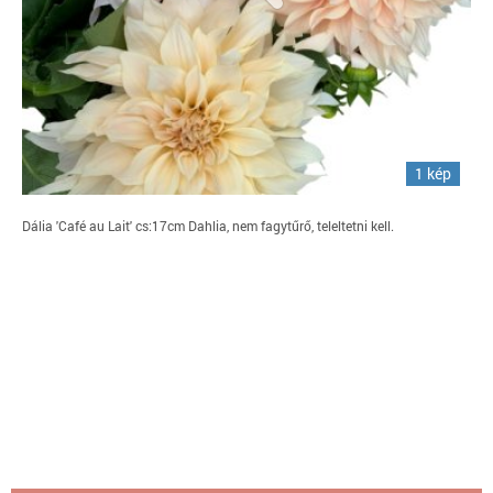
1 kép
Dália 'Café au Lait' cs:17cm Dahlia, nem fagytűrő, teleltetni kell.