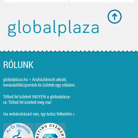
RÓLUNK
globalplaza.hu = Áruházláncok akciói,
bevásárlóközpontok és üzletek egy oldalon.
Töltsd fel üzleted INGYEN a globalplaza-
ra:
Töltsd fel üzleted még ma!
Ha webáruházad van, így tudsz felkerülni »