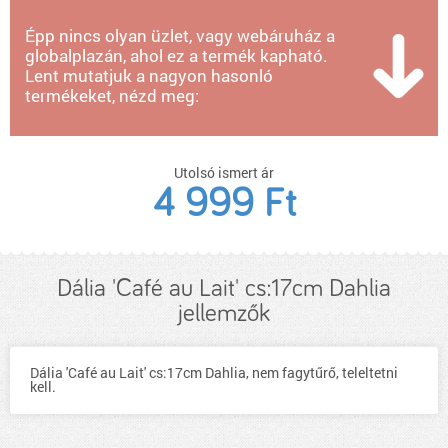
Épp nincs olyan üzlet, vagy webáruház a
globalplazán, ahol ez a termék kapható.
Lent mutatjuk a nagyon hasonló
termékeket, nézd meg:
Utolsó ismert ár
4 999 Ft
Dália 'Café au Lait' cs:17cm Dahlia
jellemzők
Dália 'Café au Lait' cs:17cm Dahlia, nem fagytűrő, teleltetni
kell.