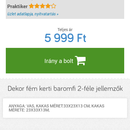
Praktiker
üzlet adatlapja, nyitvatartás »
Teljes ár
5 999
Ft
Irány a bolt
Dekor fém kerti baromfi 2-féle jellemzők
ANYAGA: VAS, KAKAS MÉRET:33X23X13 CM, KAKAS
MÉRETE: 23X33X13M,