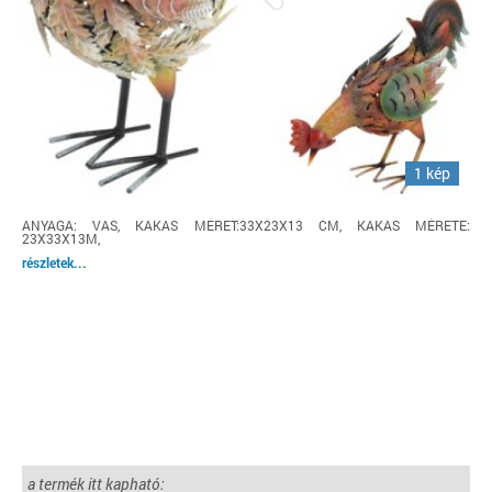
1 kép
ANYAGA: VAS, KAKAS MÉRET:33X23X13 CM, KAKAS MÉRETE:
23X33X13M,
részletek...
a termék itt kapható: