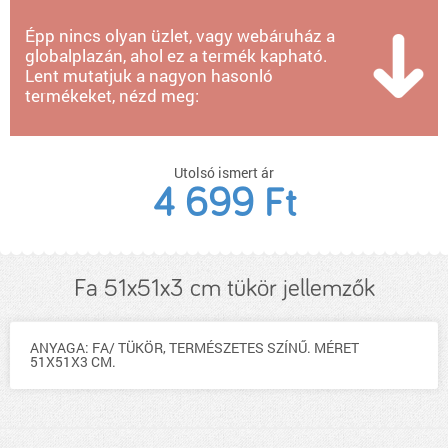
Épp nincs olyan üzlet, vagy webáruház a
globalplazán, ahol ez a termék kapható.
Lent mutatjuk a nagyon hasonló
termékeket, nézd meg:
Utolsó ismert ár
4 699 Ft
Fa 51x51x3 cm tükör jellemzők
ANYAGA: FA/ TÜKÖR, TERMÉSZETES SZÍNŰ. MÉRET
51X51X3 CM.