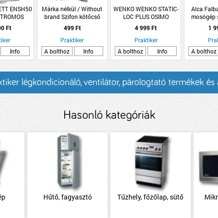
ETT ENSH50
Márka nélkül / Without
WENKO WENKO STATIC-
Alca Falba
KTROMOS
brand Szifon kötőcső
LOC PLUS OSIMO
mosógép s
ELJ:1200W
mosógéphez
HAJSZÁRÍTÓ TARTÓ FALI,
előlappal, 
90 Ft
499 Ft
4 999 Ft
1 9
5/4&quot;x32
ACÉL, KRÓM SZÍNŰ
iker
Praktiker
Praktiker
Pra
Info
A bolthoz
Info
A bolthoz
Info
A bolthoz
tiker légkondicionáló, ventilátor, párologtató termékek és
Hasonló kategóriák
ép
Hűtő, fagyasztó
Tűzhely, főzőlap, sütő
Mik