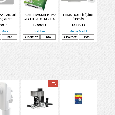
40 Asztali
BAUMIT BAUMIT KLÍMA
EMOS E5018 időjárás
tor, 40 cm
GLÄTTE 20KG KÉZI ÉS
állomás
GÉP FELHORDÁSÚ
99 Ft
10 990 Ft
12 199 Ft
BELTÉRI KÉSZ
 Markt
GLETTANYAG (1-3MM)
Praktiker
Media Markt
FEHÉR
Info
A bolthoz
Info
A bolthoz
Info
-17%