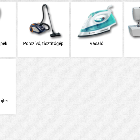
épek
Porszívó, tisztítógép
Vasaló
ojler