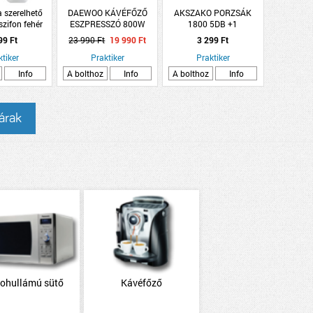
 szerelhető
DAEWOO KÁVÉFŐZŐ
AKSZAKO PORZSÁK
zifon fehér
ESZPRESSZÓ 800W
1800 5DB +1
DN40 és DN50
DAEWOO
MOTORFILTER
99 Ft
23 990 Ft
19 990 Ft
3 299 Ft
SZINTETIKUS
ktiker
Praktiker
Praktiker
Info
A bolthoz
Info
A bolthoz
Info
 árak
rohullámú sütő
Kávéfőző