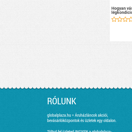
Hogyan vás
légkondici
RÓLUNK
globalplaza.hu = Áruházláncok akciói,
bevásárlóközpontok és üzletek egy oldalon.
Töltsd fel üzleted INGYEN a globalplaza-