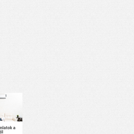
ánlatok a
ől