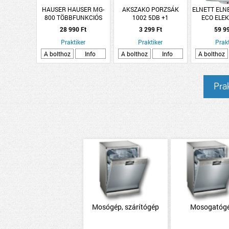
HAUSER HAUSER MG-
AKSZAKO PORZSÁK
ELNETT ELN
800 TÖBBFUNKCIÓS
1002 5DB +1
ECO ELE
HÚSDARÁLÓ
MICROFILTER
BOJLER T
28 990 Ft
3 299 Ft
59 9
SZINTETIKUS
Praktiker
Praktiker
Prakt
A bolthoz
Info
A bolthoz
Info
A bolthoz
Prak
Mosógép, szárítógép
Mosogatóg