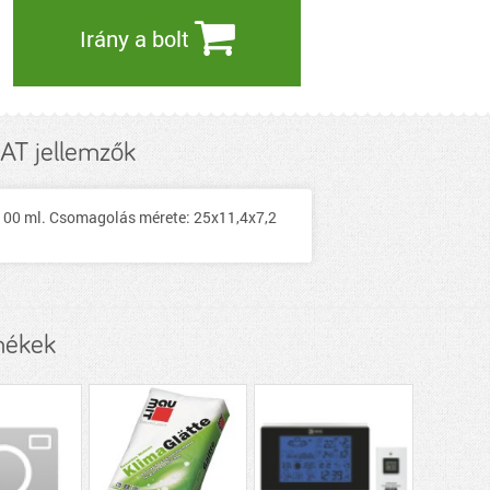
Irány a bolt
T jellemzők
om:100 ml. Csomagolás mérete: 25x11,4x7,2
mékek