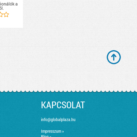
ionálók a
ől.
KAPCSOLAT
info@globalplaza.hu
Impresszum »
Blog »