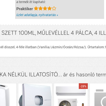
a termék itt kapható:
Praktiker
üzlet adatlapja, nyitvatartás »
 SZETT 100ML, MŰLEVÉLLEL 4 PÁLCA, 4 ILLA
 levél dísszel, 4-féle illatban (Vanília/Jázmin/Óceán/Rózsa/). Űrtartal
A NÉLKÜL ILLATOSÍTÓ... ár és hasonló ter
-28%