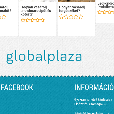
Légkondic
Praktikert
árolj
Hogyan vásárolj
Hogyan vásárolj
onálót?
snowboardcipőt és -
forgószéket?
kötést?
FACEBOOK
INFORMÁCIÓ
Gyakran ismételt kérdések »
Előfizetési csomagok »
Adatvédelmi nyilatkozat »