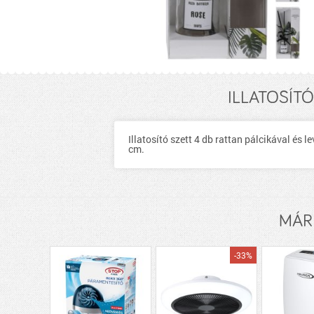
ILLATOSÍTÓ
Illatosító szett 4 db rattan pálcikával és
cm.
MÁRK
-33%