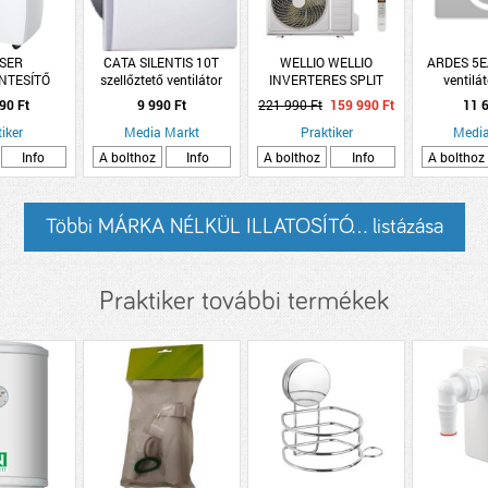
SER
CATA SILENTIS 10T
WELLIO WELLIO
ARDES 5EA
NTESÍTŐ
szellőztető ventilátor
INVERTERES SPLIT
ventilá
5L TARTÁLY
KLÍMA 2,6KW WIFI-S,
90 Ft
9 990 Ft
221 990 Ft
159 990 Ft
11 6
S,RUHASZÁRÍTÓ
FEHÉR
KCIÓ
iker
Media Markt
Praktiker
Media
Info
A bolthoz
Info
A bolthoz
Info
A bolthoz
Többi MÁRKA NÉLKÜL ILLATOSÍTÓ... listázása
Praktiker további termékek