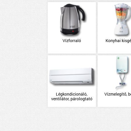
Vízforraló
Konyhai kisg
Légkondicionáló,
Vízmelegítő, b
ventilátor, párologtató