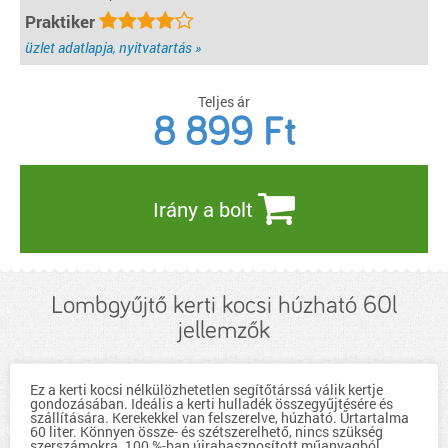
Praktiker
üzlet adatlapja, nyitvatartás »
Teljes ár
8 899
Ft
Irány a bolt
Lombgyűjtő kerti kocsi húzható 60l
jellemzők
Ez a kerti kocsi nélkülözhetetlen segítőtárssá válik kertje
gondozásában. Ideális a kerti hulladék összegyűjtésére és
szállítására. Kerekekkel van felszerelve, húzható. Űrtartalma
60 liter. Könnyen össze- és szétszerelhető, nincs szükség
szerszámokra. 100 %-ban újrahasznosított műanyagból