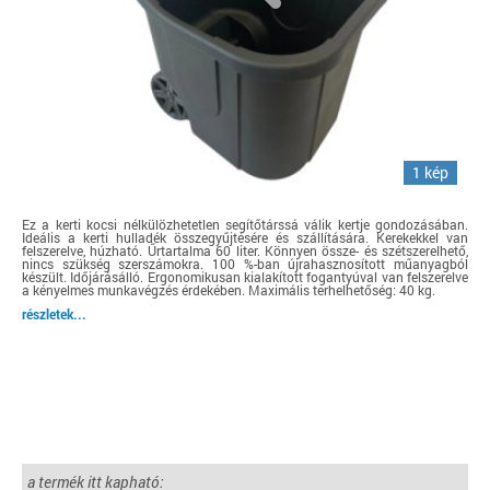
1 kép
Ez a kerti kocsi nélkülözhetetlen segítőtárssá válik kertje gondozásában.
Ideális a kerti hulladék összegyűjtésére és szállítására. Kerekekkel van
felszerelve, húzható. Űrtartalma 60 liter. Könnyen össze- és szétszerelhető,
nincs szükség szerszámokra. 100 %-ban újrahasznosított műanyagból
készült. Időjárásálló. Ergonomikusan kialakított fogantyúval van felszerelve
a kényelmes munkavégzés érdekében. Maximális terhelhetőség: 40 kg.
részletek...
a termék itt kapható: