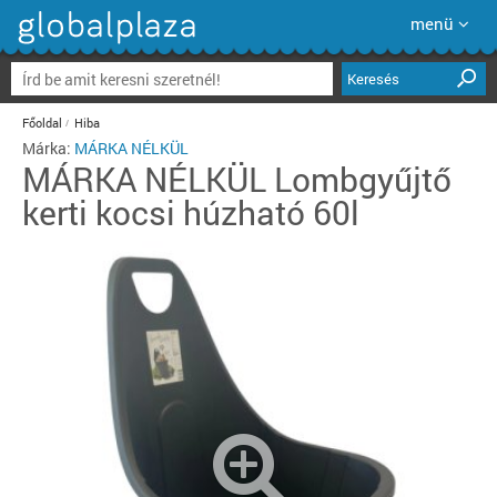
menü
Keresés
Főoldal
Hiba
Márka:
MÁRKA NÉLKÜL
MÁRKA NÉLKÜL
Lombgyűjtő
kerti kocsi húzható 60l