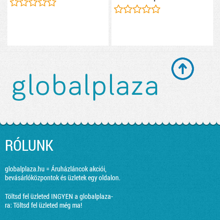
RÓLUNK
globalplaza.hu = Áruházláncok akciói,
bevásárlóközpontok és üzletek egy oldalon.
Töltsd fel üzleted INGYEN a globalplaza-
ra:
Töltsd fel üzleted még ma!