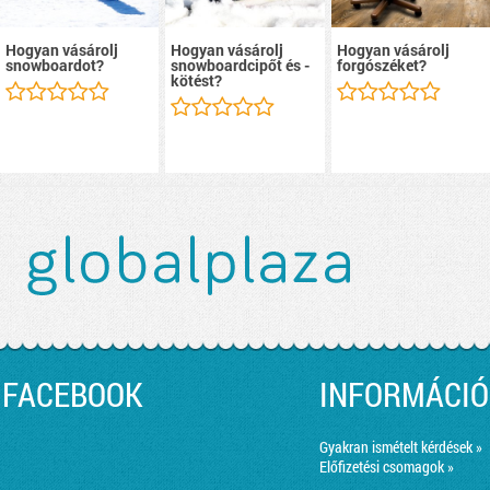
Hogyan vásárolj
Hogyan vásárolj
Hogyan vásárolj
snowboardot?
snowboardcipőt és -
forgószéket?
kötést?
FACEBOOK
INFORMÁCIÓ
Gyakran ismételt kérdések »
Előfizetési csomagok »