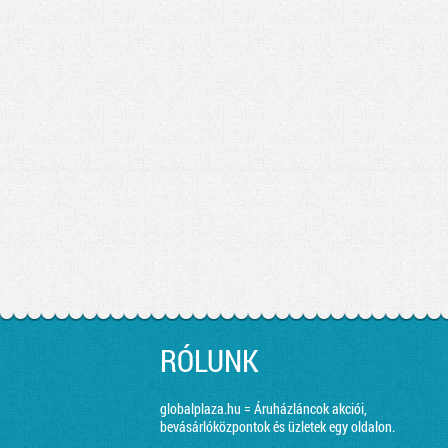
RÓLUNK
globalplaza.hu = Áruházláncok akciói,
bevásárlóközpontok és üzletek egy oldalon.