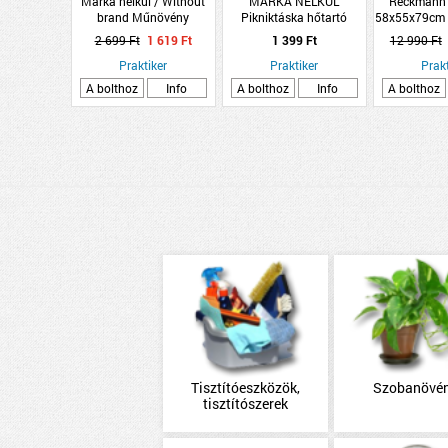
Márka nélkül / Without
MÁRKA NÉLKÜL
Reckmann
brand Műnövény
Pikniktáska hőtartó
58x55x79cm 
hortenzia 76cm 3-féle
18x12x24cm
kerti
2 699 Ft
1 619 Ft
1 399 Ft
12 990 Ft
Praktiker
Praktiker
Prakt
A bolthoz
Info
A bolthoz
Info
A bolthoz
Tisztítóeszközök,
Szobanövé
tisztítószerek