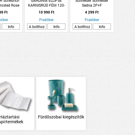
 Scheurich
GARDINIA ELLIPSE
Schneider Schneider
rosted Rose
KARNISRÚD FÉM 120-
Sedna 2P+F
ín üveg kaspó
210CM 19/16MM
csatlakozóaljzat
99 Ft
10 990 Ft
4 299 Ft
5cm
KIHÚZHATÓ
biztonsági zsaluval 16A
ktiker
Praktiker
csavaros, antracit
Praktiker
Info
A bolthoz
Info
A bolthoz
Info
Háztartási
Fürdőszobai kiegészítők
apírtermékek