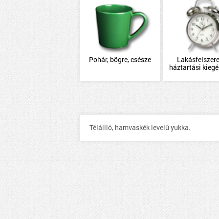
Pohár, bögre, csésze
Lakásfelszere
háztartási kiegé
Télállló, hamvaskék levelű yukka.