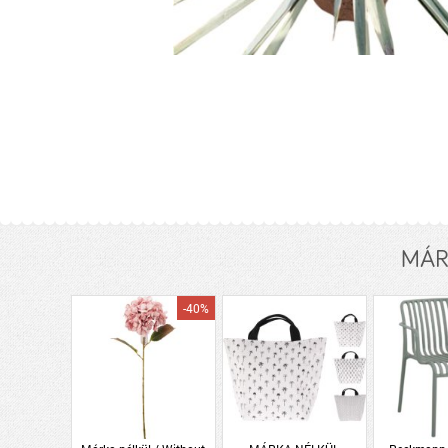
MÁRK
-40%