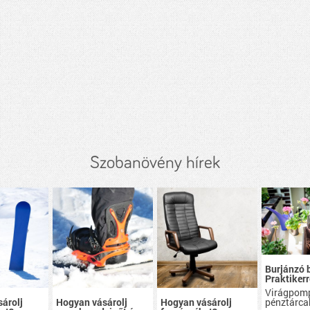
Szobanövény hírek
Burjánzó 
Praktikerr
Virágpom
pénztárca
árolj
Hogyan vásárolj
Hogyan vásárolj