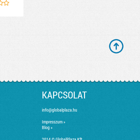
KAPCSOLAT
info@globalplaza.hu
Impresszum »
Blog »
2014 © GlobalPlaza Kft.