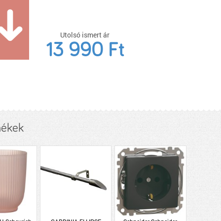
Utolsó ismert ár
13 990 Ft
mékek