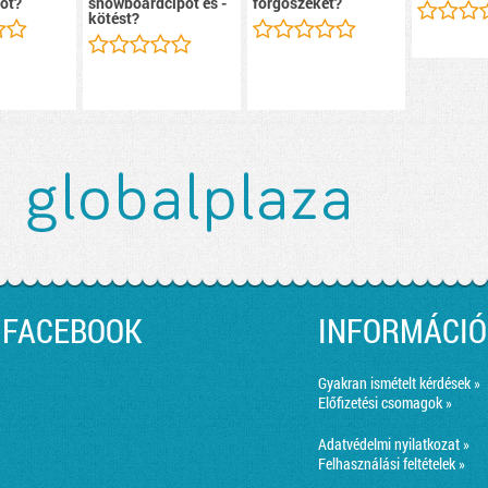
ot?
snowboardcipőt és -
forgószéket?
kötést?
FACEBOOK
INFORMÁCIÓ
Gyakran ismételt kérdések »
Előfizetési csomagok »
Adatvédelmi nyilatkozat »
Felhasználási feltételek »