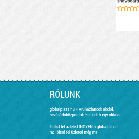
snowboard
RÓLUNK
globalplaza.hu = Áruházláncok akciói,
bevásárlóközpontok és üzletek egy oldalon.
Töltsd fel üzleted INGYEN a globalplaza-
ra:
Töltsd fel üzleted még ma!