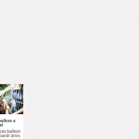
balkon a
el
pás balkon
barát áron.