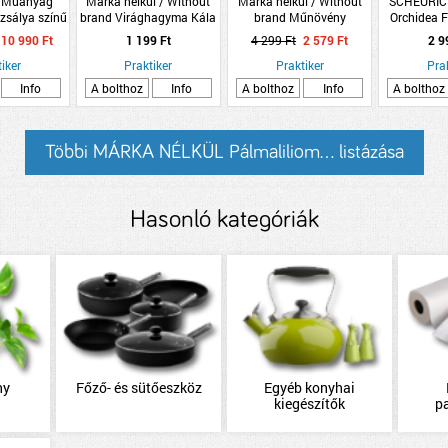
 Műanyag
Márka nélkül / Without
Márka nélkül / Without
SCHEURICH
zsálya színű
brand Virághagyma Kála
brand Műnövény
Orchidea F
 szék
1db/csomag fekete
cserepes gerbera
314 rózsasz
10 990 Ft
1 199 Ft
4 299 Ft
2 579 Ft
2 9
31x15x15cm 3-féle
1
iker
Praktiker
Praktiker
Pra
Info
A bolthoz
Info
A bolthoz
Info
A bolthoz
Többi MÁRKA NÉLKÜL Pálmaliliom... listázása
Hasonló kategóriák
ny
Főző- és sütőeszköz
Egyéb konyhai
kiegészítők
p