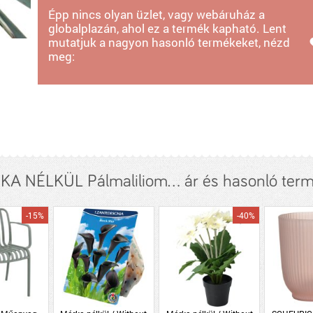
Épp nincs olyan üzlet, vagy webáruház a
globalplazán, ahol ez a termék kapható. Lent
mutatjuk a nagyon hasonló termékeket, nézd
meg:
A NÉLKÜL Pálmaliliom... ár és hasonló ter
-15%
-40%