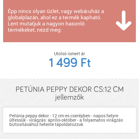
Épp nincs olyan üzlet, vagy webáruház a
globalplazán, ahol ez a termék kapható.
Lent mutatjuk a nagyon hasonló
termékeket, nézd meg:
Utolsó ismert ár
1 499 Ft
PETÚNIA PEPPY DEKOR CS:12 CM
jellemzők
Petúnia peppy dekor - 12 cm-es cserépben - napos helyre
ültessük - virágzás: április-október - a folyamatos virágzás
biztosításához hetente tápoldatozzuk