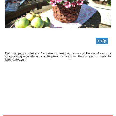
1 kép
Petúnia peppy dekor - 12 cm-es cserépben - napos helyre ültessük -
virágzás: április-október - a folyamatos virágzás biztosításához hetente
tápoldatozzuk