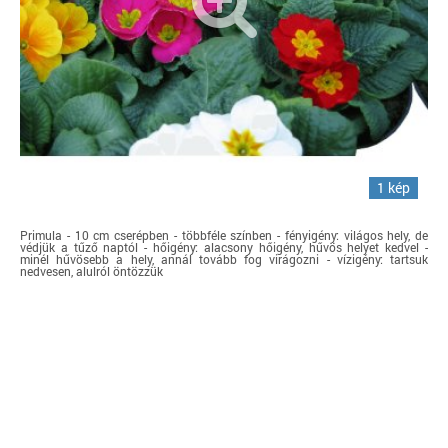
1 kép
Primula - 10 cm cserépben - többféle színben - fényigény: világos hely, de
védjük a tűző naptól - hőigény: alacsony hőigény, hűvös helyet kedvel -
minél hűvösebb a hely, annál tovább fog virágozni - vízigény: tartsuk
nedvesen, alulról öntözzük