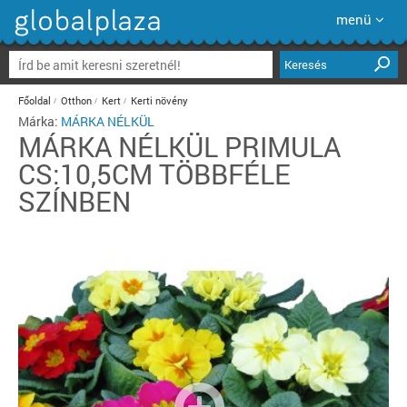
menü
Keresés
Főoldal
Otthon
Kert
Kerti növény
Márka:
MÁRKA NÉLKÜL
MÁRKA NÉLKÜL
PRIMULA
CS:10,5CM TÖBBFÉLE
SZÍNBEN