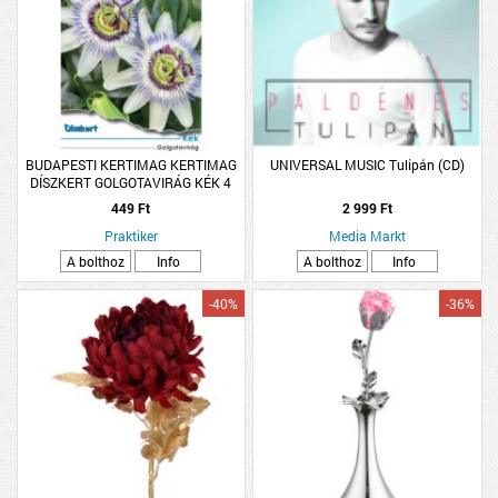
BUDAPESTI KERTIMAG KERTIMAG
UNIVERSAL MUSIC Tulipán (CD)
DÍSZKERT GOLGOTAVIRÁG KÉK 4
449 Ft
2 999 Ft
Praktiker
Media Markt
A bolthoz
Info
A bolthoz
Info
-40%
-36%