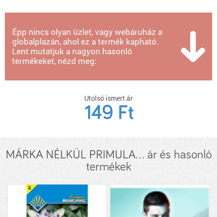
Épp nincs olyan üzlet, vagy webáruház a
globalplazán, ahol ez a termék kapható.
Lent mutatjuk a nagyon hasonló
termékeket, nézd meg:
Utolsó ismert ár
149 Ft
MÁRKA NÉLKÜL PRIMULA... ár és hasonló
termékek