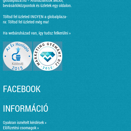
globalplaza.hu = Áruházláncok akciói,
bevásárlóközpontok és üzletek egy oldalon.
Töltsd fel üzleted INGYEN a globalplaza-
ra:
Töltsd fel üzleted még ma!
Ha webáruházad van, így tudsz felkerülni »
FACEBOOK
INFORMÁCIÓ
Gyakran ismételt kérdések »
Előfizetési csomagok »