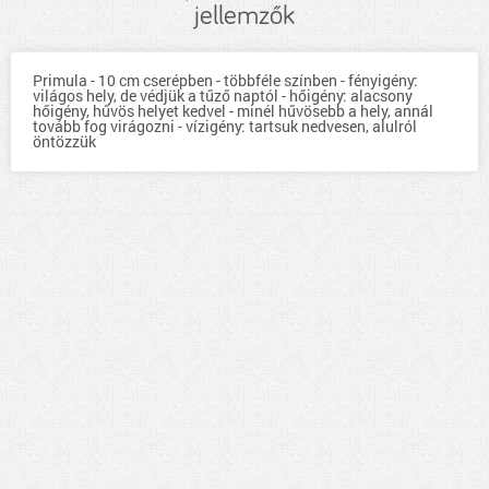
jellemzők
Primula - 10 cm cserépben - többféle színben - fényigény:
világos hely, de védjük a tűző naptól - hőigény: alacsony
hőigény, hűvös helyet kedvel - minél hűvösebb a hely, annál
tovább fog virágozni - vízigény: tartsuk nedvesen, alulról
öntözzük