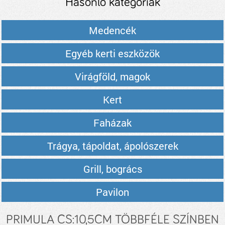
Hasonló kategóriák
Medencék
Egyéb kerti eszközök
Virágföld, magok
Kert
Faházak
Trágya, tápoldat, ápolószerek
Grill, bogrács
Pavilon
PRIMULA CS:10,5CM TÖBBFÉLE SZÍNBEN