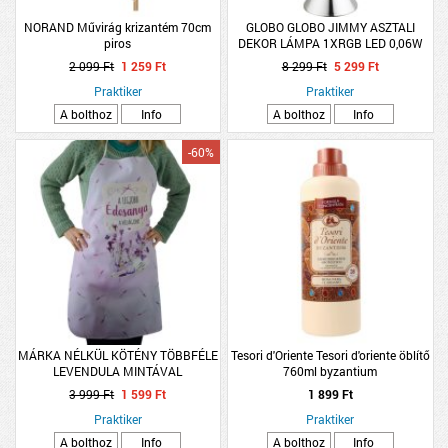
NORAND Művirág krizantém 70cm
GLOBO GLOBO JIMMY ASZTALI
piros
DEKOR LÁMPA 1XRGB LED 0,06W
8,2X29 CM 3XAAA SZÍNVÁLTÓS
2 099 Ft
1 259 Ft
8 299 Ft
5 299 Ft
RÓZSA AKRIL
Praktiker
Praktiker
A bolthoz
Info
A bolthoz
Info
-60%
MÁRKA NÉLKÜL KÖTÉNY TÖBBFÉLE
Tesori d'Oriente Tesori d'oriente öblítő
LEVENDULA MINTÁVAL
760ml byzantium
80X60X0,2CM POLIÉSZTER
3 999 Ft
1 599 Ft
1 899 Ft
Praktiker
Praktiker
A bolthoz
Info
A bolthoz
Info