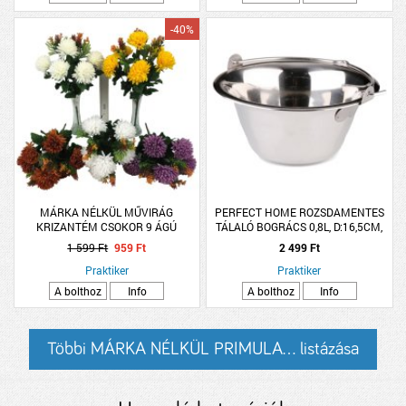
-40%
MÁRKA NÉLKÜL MŰVIRÁG
PERFECT HOME ROZSDAMENTES
KRIZANTÉM CSOKOR 9 ÁGÚ
TÁLALÓ BOGRÁCS 0,8L, D:16,5CM,
MAG:7,5CM
1 599 Ft
959 Ft
2 499 Ft
Praktiker
Praktiker
A bolthoz
Info
A bolthoz
Info
Többi MÁRKA NÉLKÜL PRIMULA... listázása