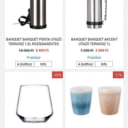
BANQUET BANQUET PENTA UTAZÓ
BANQUET BANQUET AKCENT
TERMOSZ 1,5L ROZSDAMENTES
UTAZÓ TERMOSZ 1L
ACÉL
ROZSDAMENTES ACÉL
10 990 Ft
5 999 Ft
7 299 Ft
3 999 Ft
Praktiker
Praktiker
A bolthoz
Info
A bolthoz
Info
-32%
-17%