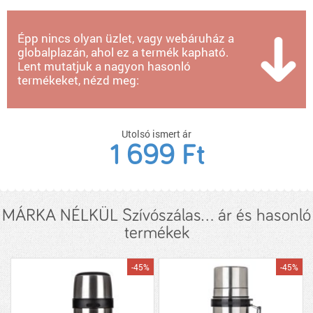
Épp nincs olyan üzlet, vagy webáruház a
globalplazán, ahol ez a termék kapható.
Lent mutatjuk a nagyon hasonló
termékeket, nézd meg:
Utolsó ismert ár
1 699 Ft
MÁRKA NÉLKÜL Szívószálas... ár és hasonló
termékek
-45%
-45%