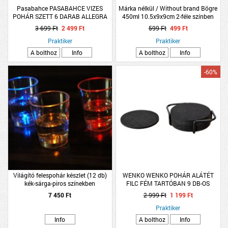
Pasabahce PASABAHCE VIZES
Márka nélkül / Without brand Bögre
POHÁR SZETT 6 DARAB ALLEGRA
450ml 10.5x9x9cm 2-féle színben
melamin
3 699 Ft
2 499 Ft
599 Ft
499 Ft
Praktiker
Praktiker
A bolthoz
Info
A bolthoz
Info
-60%
Világító felespohár készlet (12 db)
WENKO WENKO POHÁR ALÁTÉT
kék-sárga-piros színekben
FILC FÉM TARTÓBAN 9 DB-OS
7 450 Ft
2 999 Ft
1 199 Ft
Praktiker
Info
A bolthoz
Info