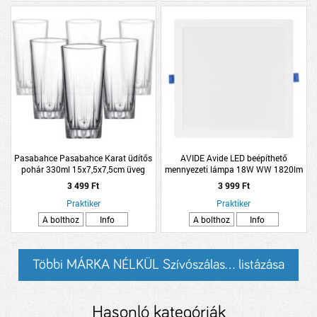
Pasabahce Pasabahce Karat üdítős
AVIDE Avide LED beépíthető
pohár 330ml 15x7,5x7,5cm üveg
mennyezeti lámpa 18W WW 1820lm
3000K IP20 22x22x2,7cm műanyag
3 499 Ft
3 999 Ft
Praktiker
Praktiker
A bolthoz
Info
A bolthoz
Info
Többi MÁRKA NÉLKÜL Szívószálas... listázása
Hasonló kategóriák