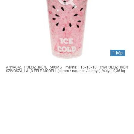
1 kép
ANYAGA: POLISZTIRÉN, 500ML- mérete: 16x10x10 cm/POLISZTIRÉN
SZÍVÓSZÁLLAL,3 FÉLE MODELL (citrom / narancs / dinnye) /súlya: 0,36 kg