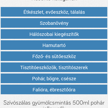
Étkészlet, evőeszköz, tálalás
Szobanövény
Hálószobai kiegészítők
Hamutartó
Főző- és sütőeszköz
Tisztítóeszközök, tisztítószerek
Pohár, bögre, csésze
Falióra, ébresztőóra
Szívószálas gyümölcsmintás 500ml pohár