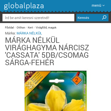
menü
Keresés
Főoldal
Otthon
Kert
Virágföld, magok
Márka:
MÁRKA NÉLKÜL
MÁRKA NÉLKÜL
VIRÁGHAGYMA NÁRCISZ
'CASSATA' 5DB/CSOMAG
SÁRGA-FEHÉR