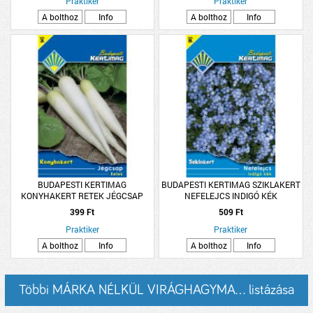
Praktiker
Praktiker
A bolthoz
Info
A bolthoz
Info
BUDAPESTI KERTIMAG
BUDAPESTI KERTIMAG SZIKLAKERT
KONYHAKERT RETEK JÉGCSAP
NEFELEJCS INDIGÓ KÉK
399 Ft
509 Ft
Praktiker
Praktiker
A bolthoz
Info
A bolthoz
Info
Többi MÁRKA NÉLKÜL VIRÁGHAGYMA... listázása