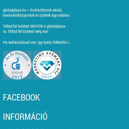
globalplaza.hu = Áruházláncok akciói,
bevásárlóközpontok és üzletek egy oldalon.
Töltsd fel üzleted INGYEN a globalplaza-
ra:
Töltsd fel üzleted még ma!
Ha webáruházad van, így tudsz felkerülni »
FACEBOOK
INFORMÁCIÓ