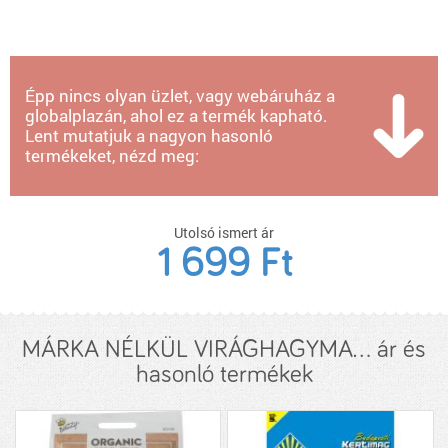
Épp nincs olyan üzlet, vagy webáruház a
globalplazán, ahol ez a termék kapható.
Lent mutatjuk a nagyon hasonló
termékeket, nézd meg:
Utolsó ismert ár
1 699 Ft
MÁRKA NÉLKÜL VIRÁGHAGYMA... ár és
hasonló termékek