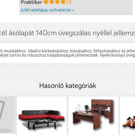
Praktiker
üzlet adatlapja, nyitvatartás »
él ásólapát 140cm üvegszálas nyéllel jellem
rti munkákhoz. Ideális körbeásáshoz, kiásásához, fellazításához és áth
melyet tartós és robusztus tulajdonságok jellemeznek. Nyele könnyű üv
Hasonló kategóriák