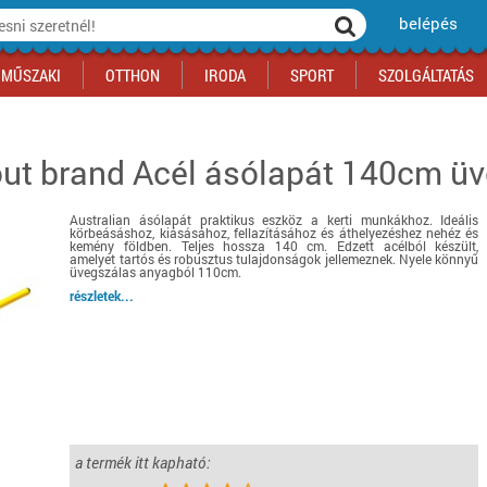
belépés
MŰSZAKI
OTTHON
IRODA
SPORT
SZOLGÁLTATÁS
out brand
Acél ásólapát 140cm üv
ka
yógyszertár
csálnivaló
Sport akciók
Építkezés
Fitneszközpont
Biztonságtechnika
kciók
a
, gördeszka, roller
ék
mékek, sütemények
Szolgáltatás akciók
Szerszám, barkács, alkatrész
Kocsmasport
Ünnepi dekoráció
Australian ásólapát praktikus eszköz a kerti munkákhoz. Ideális
tító, parkolás
s ital
Iskolakezdés, papír, írószer
Motor
Fűtés
körbeásáshoz, kiásásához, fellazításához és áthelyezéshez nehéz és
kemény földben. Teljes hossza 140 cm. Edzett acélból készült,
ás akciók
k
l
Háziállatok
Autó
amelyet tartós és robusztus tulajdonságok jellemeznek. Nyele könnyű
üvegszálas anyagból 110cm.
iók
Bébi
Ingatlan
részletek...
ók
Gyógyászati segédeszköz
Regisztrálj az oldalunkra INGYEN itt ››
Regisztrálj az oldalunkra INGYEN itt ››
Regisztrálj az oldalunkra INGYEN itt ››
Regisztrálj az oldalunkra INGYEN itt ››
Regisztrálj az oldalunkra INGYEN itt ››
Regisztrálj az oldalunkra INGYEN itt ››
Regisztrálj az oldalunkra INGYEN itt ››
Regisztrálj az oldalunkra INGYEN itt ››
a termék itt kapható: