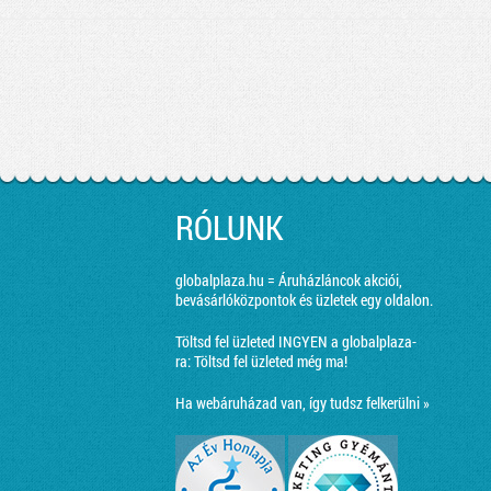
RÓLUNK
globalplaza.hu = Áruházláncok akciói,
bevásárlóközpontok és üzletek egy oldalon.
Töltsd fel üzleted INGYEN a globalplaza-
ra:
Töltsd fel üzleted még ma!
Ha webáruházad van, így tudsz felkerülni »