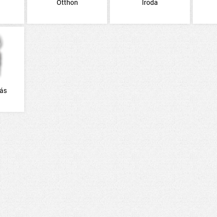
Otthon
Iroda
dás