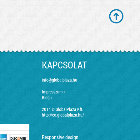
KAPCSOLAT
info@globalplaza.hu
Impresszum »
Blog »
2014 © GlobalPlaza Kft.
http://co.globalplaza.hu/
Responsive design