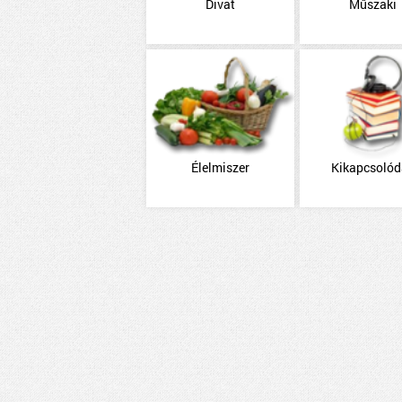
Divat
Műszaki
Élelmiszer
Kikapcsoló