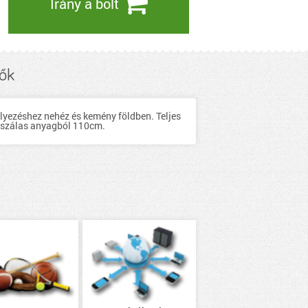
Irány a bolt
zők
elyezéshez nehéz és kemény földben. Teljes
egszálas anyagból 110cm.