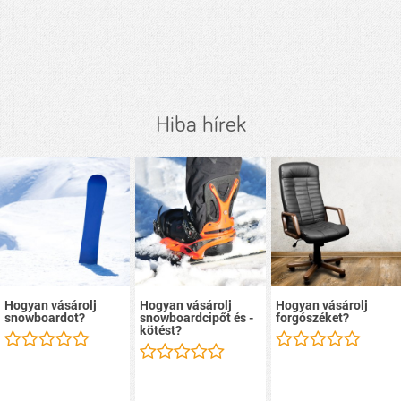
Hiba hírek
Hogyan vásárolj
Hogyan vásárolj
Hogyan vásárolj
snowboardot?
snowboardcipőt és -
forgószéket?
kötést?