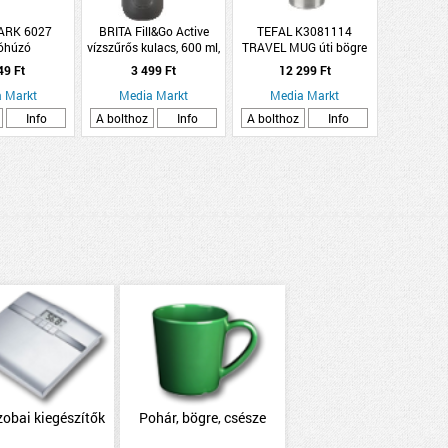
RK 6027
BRITA Fill&Go Active
TEFAL K3081114
óhúzó
vízszűrős kulacs, 600 ml,
TRAVEL MUG úti bögre
lila
0.36L fekete/ezüst
49 Ft
3 499 Ft
12 299 Ft
 Markt
Media Markt
Media Markt
Info
A bolthoz
Info
A bolthoz
Info
obai kiegészítők
Pohár, bögre, csésze