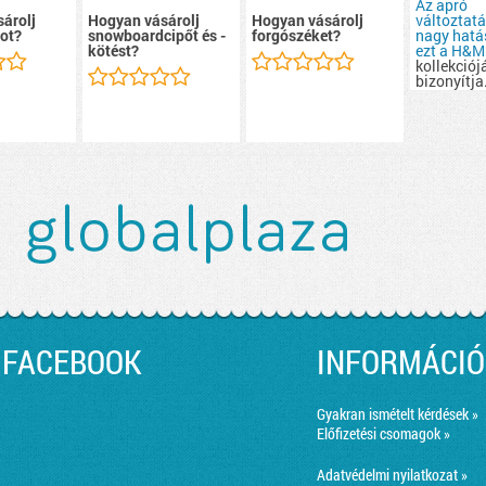
Az apró
változtat
árolj
Hogyan vásárolj
Hogyan vásárolj
nagy hatás
ot?
snowboardcipőt és -
forgószéket?
ezt a
H&M
kötést?
kollekciój
bizonyítja
FACEBOOK
INFORMÁCIÓ
Gyakran ismételt kérdések »
Előfizetési csomagok »
Adatvédelmi nyilatkozat »