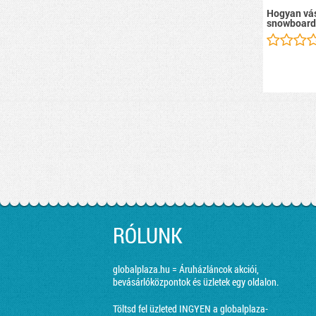
Hogyan vás
snowboard
RÓLUNK
globalplaza.hu = Áruházláncok akciói,
bevásárlóközpontok és üzletek egy oldalon.
Töltsd fel üzleted INGYEN a globalplaza-