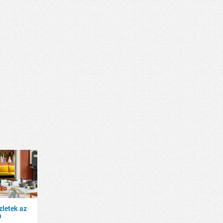
zletek az
a