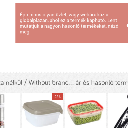
Épp nincs olyan üzlet, vagy webáruház a
globalplazán, ahol ez a termék kapható. Lent
mutatjuk a nagyon hasonló termékeket, nézd
meg:
a nélkül / Without brand... ár és hasonló ter
-23%