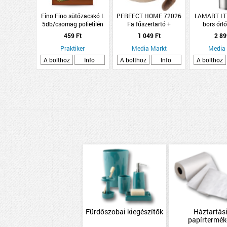
Fino Fino sütőzacskó L
PERFECT HOME 72026
LAMART LT
5db/csomag polietilén
Fa fűszertartó +
bors őrl
szalvétatartó
459 Ft
1 049 Ft
2 89
Praktiker
Media Markt
Media
A bolthoz
Info
A bolthoz
Info
A bolthoz
Fürdőszobai kiegészítők
Háztartás
papírtermék