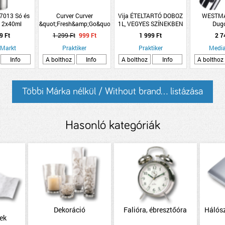
7013 Só és
Curver Curver
Vija ÉTELTARTÓ DOBOZ
WESTMA
ő 2x40ml
&quot;Fresh&amp;Go&quot;
1L, VEGYES SZÍNEKBEN
Dug
szögletes ételtartó szett
M-1064
9 Ft
1 299 Ft
999 Ft
1 999 Ft
2 7
3x0,8l 11x15,5x15,5cm
 Markt
műanyag
Praktiker
Praktiker
Media
Info
A bolthoz
Info
A bolthoz
Info
A bolthoz
Többi Márka nélkül / Without brand... listázása
Hasonló kategóriák
i
Dekoráció
Falióra, ébresztőóra
Hálósz
ek