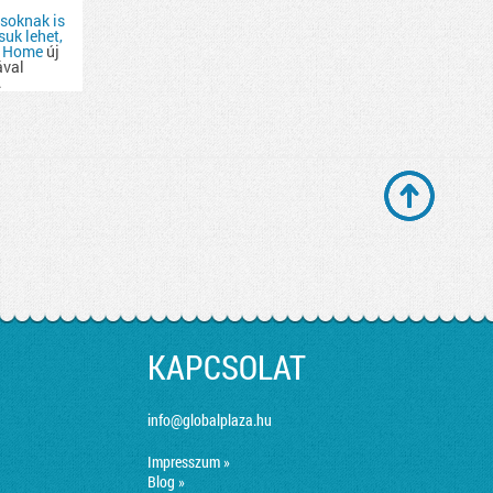
ásoknak is
uk lehet,
 Home
új
ával
.
KAPCSOLAT
info@globalplaza.hu
Impresszum »
Blog »