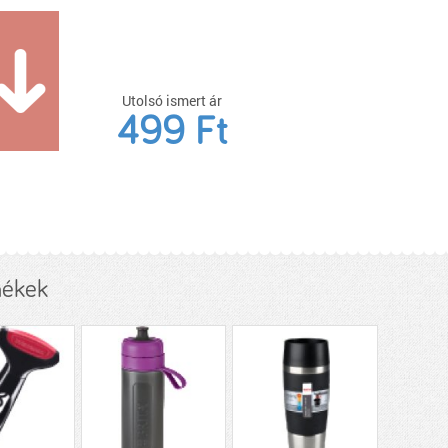
Utolsó ismert ár
499 Ft
mékek