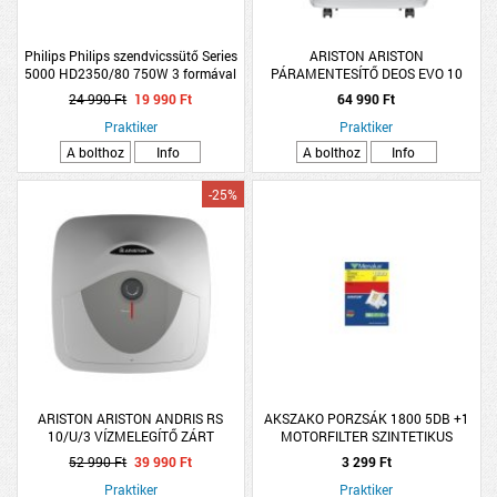
Philips Philips szendvicssütő Series
ARISTON ARISTON
5000 HD2350/80 750W 3 formával
PÁRAMENTESÍTŐ DEOS EVO 10
10L/NAP, 1,9L VÍZTARTÁLY
24 990 Ft
19 990 Ft
64 990 Ft
Praktiker
Praktiker
A bolthoz
Info
A bolthoz
Info
-25%
ARISTON ARISTON ANDRIS RS
AKSZAKO PORZSÁK 1800 5DB +1
10/U/3 VÍZMELEGÍTŐ ZÁRT
MOTORFILTER SZINTETIKUS
RENDSZERŰ, 10L 1,2KW, ALSÓ
52 990 Ft
39 990 Ft
3 299 Ft
SZERELÉSŰ
Praktiker
Praktiker