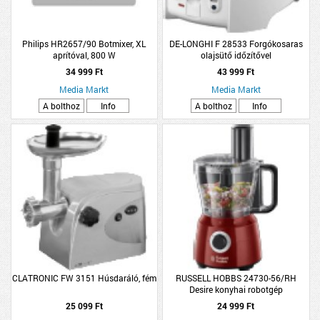
Philips HR2657/90 Botmixer, XL
DE-LONGHI F 28533 Forgókosaras
aprítóval, 800 W
olajsütő időzítővel
34 999 Ft
43 999 Ft
Media Markt
Media Markt
A bolthoz
Info
A bolthoz
Info
CLATRONIC FW 3151 Húsdaráló, fém
RUSSELL HOBBS 24730-56/RH
Desire konyhai robotgép
25 099 Ft
24 999 Ft