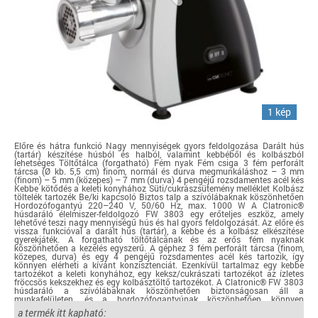
1 kép
Előre és hátra funkció Nagy mennyiségek gyors feldolgozása Darált hús
(tartár) készítése húsból és halból, valamint kebbéből és kolbászból
lehetséges Töltőtálca (forgatható) Fém nyak Fém csiga 3 fém perforált
tárcsa (Ø kb. 5,5 cm) finom, normál és durva megmunkáláshoz – 3 mm
(finom) – 5 mm (közepes) – 7 mm (durva) 4 pengéjű rozsdamentes acél kés
Kebbe kötődés a keleti konyhához Süti/cukrászsütemény melléklet Kolbász
töltelék tartozék Be/ki kapcsoló Biztos talp a szívólábaknak köszönhetően
Hordozófogantyú 220–240 V, 50/60 Hz, max. 1000 W A Clatronic®
húsdaráló élelmiszer-feldolgozó FW 3803 egy erőteljes eszköz, amely
lehetővé teszi nagy mennyiségű hús és hal gyors feldolgozását. Az előre és
vissza funkcióval a darált hús (tartár), a kebbe és a kolbász elkészítése
gyerekjáték. A forgatható töltőtálcának és az erős fém nyaknak
köszönhetően a kezelés egyszerű. A géphez 3 fém perforált tárcsa (finom,
közepes, durva) és egy 4 pengéjű rozsdamentes acél kés tartozik, így
könnyen elérheti a kívánt konzisztenciát. Ezenkívül tartalmaz egy kebbe
tartozékot a keleti konyhához, egy keksz/cukrászati tartozékot az ízletes
fröccsös kekszekhez és egy kolbásztöltő tartozékot. A Clatronic® FW 3803
húsdaráló a szívólábaknak köszönhetően biztonságosan áll a
munkafelületen, és a hordozófogantyúnak köszönhetően könnyen
szállítható. 1000 W-os maximális teljesítményével elég erős ahhoz, hogy
a termék itt kapható:
könnyedén kezelje a konyhai feladatokat.