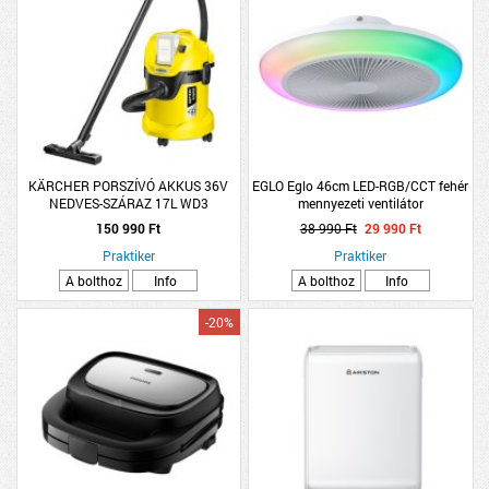
KÄRCHER PORSZÍVÓ AKKUS 36V
EGLO Eglo 46cm LED-RGB/CCT fehér
NEDVES-SZÁRAZ 17L WD3
mennyezeti ventilátor
150 990 Ft
38 990 Ft
29 990 Ft
Praktiker
Praktiker
A bolthoz
Info
A bolthoz
Info
-20%