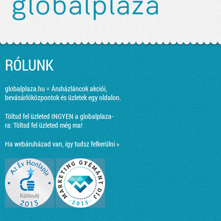
RÓLUNK
globalplaza.hu = Áruházláncok akciói,
bevásárlóközpontok és üzletek egy oldalon.
Töltsd fel üzleted INGYEN a globalplaza-
ra:
Töltsd fel üzleted még ma!
Ha webáruházad van, így tudsz felkerülni »