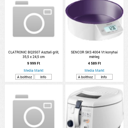
CLATRONIC BQ3507 Asztali grill,
SENCOR SKS 4004 Vt konyhai
35,5 x 24,5 cm
mérleg
9 999 Ft
4 589 Ft
Media Markt
Media Markt
A bolthoz
Info
A bolthoz
Info