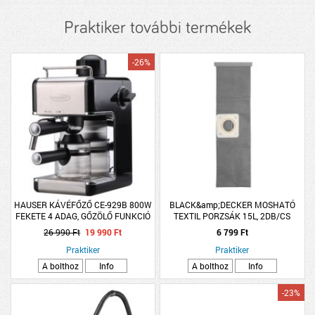
Praktiker további termékek
-26%
HAUSER KÁVÉFŐZŐ CE-929B 800W
BLACK&amp;DECKER MOSHATÓ
FEKETE 4 ADAG, GŐZÖLŐ FUNKCIÓ
TEXTIL PORZSÁK 15L, 2DB/CS
26 990 Ft
19 990 Ft
6 799 Ft
Praktiker
Praktiker
A bolthoz
Info
A bolthoz
Info
-23%