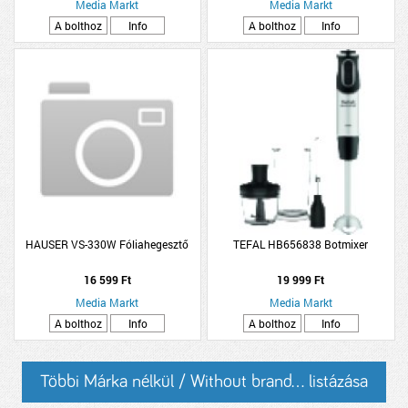
Media Markt
Media Markt
A bolthoz
Info
A bolthoz
Info
HAUSER VS-330W Fóliahegesztő
TEFAL HB656838 Botmixer
16 599 Ft
19 999 Ft
Media Markt
Media Markt
A bolthoz
Info
A bolthoz
Info
Többi Márka nélkül / Without brand... listázása