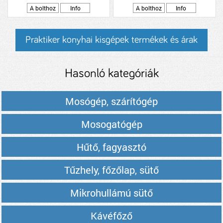
A bolthoz
Info
A bolthoz
Info
Praktiker konyhai kisgépek termékek és árak
Hasonló kategóriák
Mosógép, szárítógép
Mosogatógép
Hűtő, fagyasztó
Tűzhely, főzőlap, sütő
Mikrohullámú sütő
Kávéfőző