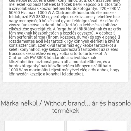
kés Kebbe kötődés a keleti konyhához Süti/cukrászsütemény
melléklet Kolbász töltelék tartozék Be/ki kapcsoló Biztos talp
a szívólábaknak köszönhetően Hordozófogantyú 220–240 V,
50/60 Hz, max. 1000 W A Clatronic® húsdaráló élelmiszer-
feldolgozó FW 3803 egy erőteljes eszköz, amely lehetővé teszi
nagy mennyiségű hús és hal gyors feldolgozását. Az előre és
vissza funkcióval a darált hús (tartár), a kebbe és a kolbász
elkészítése gyerekjáték. A forgatható töltőtálcának és az erős
fém nyaknak köszönhetően a kezelés egyszerű. A géphez 3
fém perforált tárcsa (finom, közepes, durva) és egy 4 pengéjű
rozsdamentes acél kés tartozik, így könnyen elérheti a kívánt
konzisztenciát. Ezenkívül tartalmaz egy kebbe tartozékot a
keleti konyhához, egy keksz/cukrászati tartozékot az ízletes
fröccsös kekszekhez és egy kolbásztöltő tartozékot. A
Clatronic® FW 3803 húsdaráló a szívólábaknak
köszönhetően biztonságosan áll a munkafelületen, és a
hordozófogantyúnak köszönhetően könnyen szállítható.
1000 W-os maximális teljesítményével elég erős ahhoz, hogy
könnyedén kezelje a konyhai feladatokat.
Márka nélkül / Without brand... ár és hasonló
termékek