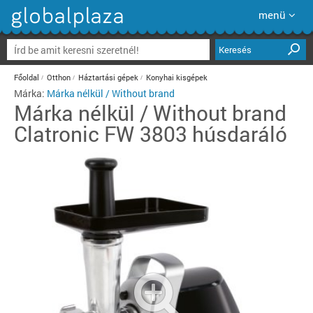
menü
Keresés
Főoldal
Otthon
Háztartási gépek
Konyhai kisgépek
Márka:
Márka nélkül / Without brand
Márka nélkül / Without brand
Clatronic FW 3803 húsdaráló