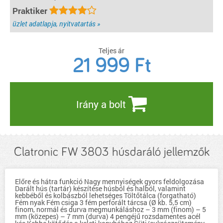
Praktiker
részletek...
üzlet adatlapja, nyitvatartás »
Teljes ár
21 999
Ft
Irány a bolt
Clatronic FW 3803 húsdaráló jellemzők
Előre és hátra funkció Nagy mennyiségek gyors feldolgozása
Darált hús (tartár) készítése húsból és halból, valamint
kebbéből és kolbászból lehetséges Töltőtálca (forgatható)
Fém nyak Fém csiga 3 fém perforált tárcsa (Ø kb. 5,5 cm)
finom, normál és durva megmunkáláshoz – 3 mm (finom) – 5
mm (közepes) – 7 mm (durva) 4 pengéjű rozsdamentes acél