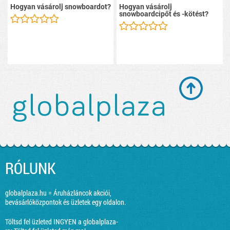
Hogyan vásárolj snowboardot?
Hogyan vásárolj
snowboardcipőt és -kötést?
RÓLUNK
globalplaza.hu = Áruházláncok akciói,
bevásárlóközpontok és üzletek egy oldalon.
Töltsd fel üzleted INGYEN a globalplaza-