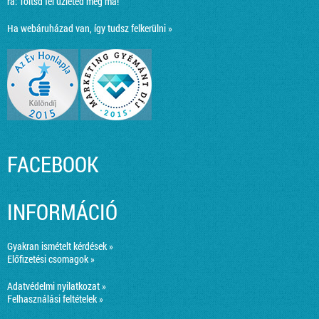
ra:
Töltsd fel üzleted még ma!
Ha webáruházad van, így tudsz felkerülni »
FACEBOOK
INFORMÁCIÓ
Gyakran ismételt kérdések »
Előfizetési csomagok »
Adatvédelmi nyilatkozat »
Felhasználási feltételek »