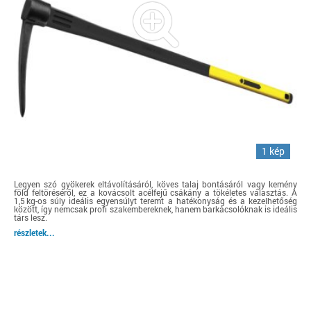
1 kép
Legyen szó gyökerek eltávolításáról, köves talaj bontásáról vagy kemény
föld feltöréséről, ez a kovácsolt acélfejű csákány a tökéletes választás. A
1,5 kg-os súly ideális egyensúlyt teremt a hatékonyság és a kezelhetőség
között, így nemcsak profi szakembereknek, hanem barkácsolóknak is ideális
társ lesz.
részletek...