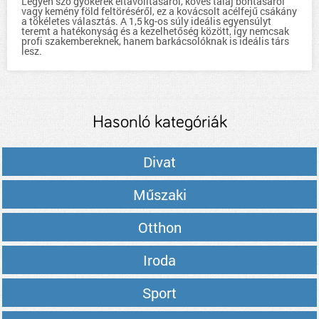
Legyen szó gyökerek eltávolításáról, köves talaj bontásáról
vagy kemény föld feltöréséről, ez a kovácsolt acélfejű csákány
a tökéletes választás. A 1,5 kg-os súly ideális egyensúlyt
teremt a hatékonyság és a kezelhetőség között, így nemcsak
profi szakembereknek, hanem barkácsolóknak is ideális társ
lesz.
Hasonló kategóriák
Divat
Műszaki
Otthon
Iroda
Sport