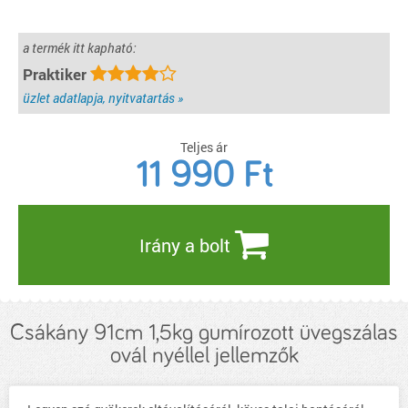
a termék itt kapható:
Praktiker
üzlet adatlapja, nyitvatartás »
Teljes ár
11 990
Ft
Irány a bolt
Csákány 91cm 1,5kg gumírozott üvegszálas
ovál nyéllel jellemzők