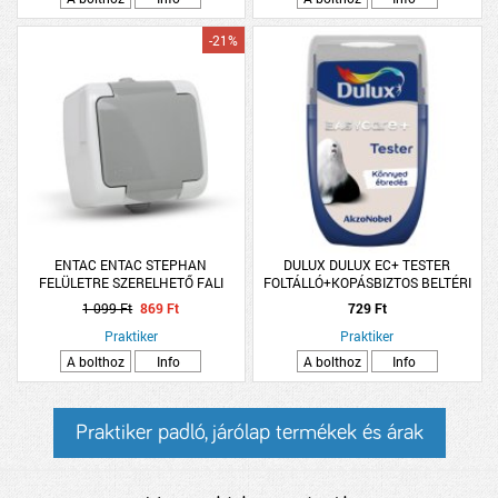
-21%
ENTAC ENTAC STEPHAN
DULUX DULUX EC+ TESTER
FELÜLETRE SZERELHETŐ FALI
FOLTÁLLÓ+KOPÁSBIZTOS BELTÉRI
ALJZAT FÖLDELT IP54 SZÜRKE-
FALFESTÉK 30ML KÖNNYED
1 099 Ft
869 Ft
729 Ft
FEHÉR
ÉBREDÉS
Praktiker
Praktiker
A bolthoz
Info
A bolthoz
Info
Praktiker padló, járólap termékek és árak