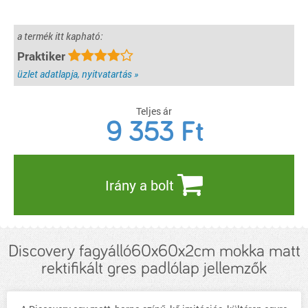
a termék itt kapható:
Praktiker
üzlet adatlapja, nyitvatartás »
Teljes ár
9 353
Ft
Irány a bolt
Discovery fagyálló60x60x2cm mokka matt
rektifikált gres padlólap jellemzők