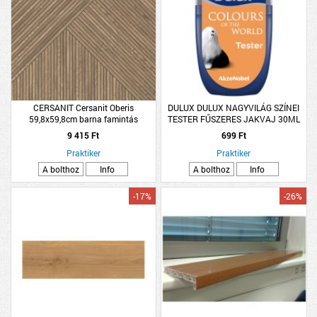
CERSANIT Cersanit Oberis
DULUX DULUX NAGYVILÁG SZÍNEI
59,8x59,8cm barna famintás
TESTER FŰSZERES JAKVAJ 30ML
rektifikált matt gres padlólap
9 415 Ft
699 Ft
Praktiker
Praktiker
A bolthoz
Info
A bolthoz
Info
-17%
-26%