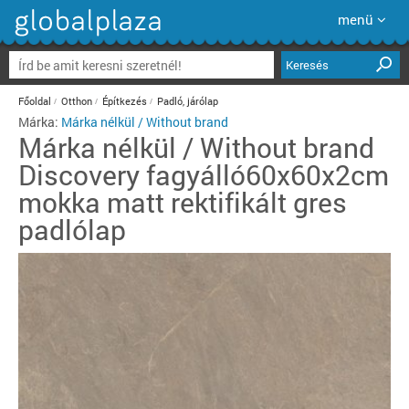
menü
Keresés
Főoldal
Otthon
Építkezés
Padló, járólap
Márka:
Márka nélkül / Without brand
Márka nélkül / Without brand
Discovery fagyálló60x60x2cm
mokka matt rektifikált gres
padlólap