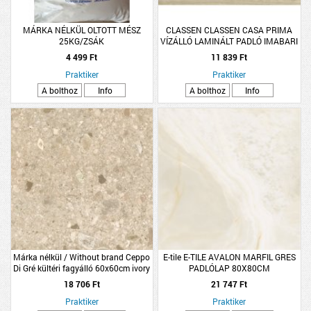
MÁRKA NÉLKÜL OLTOTT MÉSZ
CLASSEN CLASSEN CASA PRIMA
25KG/ZSÁK
VÍZÁLLÓ LAMINÁLT PADLÓ IMABARI
TÖLGY 1285X192X7MM,
4 499 Ft
11 839 Ft
2.467M2/CSOMAG, K33
Praktiker
Praktiker
A bolthoz
Info
A bolthoz
Info
Márka nélkül / Without brand Ceppo
E-tile E-TILE AVALON MARFIL GRES
Di Gré kültéri fagyálló 60x60cm ivory
PADLÓLAP 80X80CM
rektifikált gres padlólap
1,28M2/CSOMAG BÉZS PEI3 &lt;R9
18 706 Ft
21 747 Ft
Praktiker
Praktiker