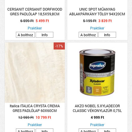
CERSANIT CERSANIT DORFWOOD
UNIC SPOT MŰANYAG
GRES PADLÓLAP 18,5X59,8CM
ABLAKPÁRKÁNY TÖLGY 94X20CM
1M2/CSOMAG FAMINTÁS BÉZS PEI3
6 599 Ft
5 499 Ft
5 199 Ft
3 839 Ft
R10 FAGYÁLLÓ
Praktiker
Praktiker
A bolthoz
Info
A bolthoz
Info
-17%
Italica ITALICA CRYSTA CREMA
AKZO NOBEL S.XYLADECOR
GRES PADLÓLAP 60X60CM
CLASSIC VÉKONYLAZÚR 0,75L
1,44M2/CSOMAG MÁRVÁNYOS
FENYŐ OLDÓSZERES
12 959 Ft
10 799 Ft
4 999 Ft
BÉZS PEI4 R9
Praktiker
Praktiker
A bolthoz
Info
A bolthoz
Info