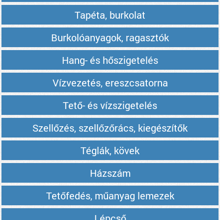
Tapéta, burkolat
Burkolóanyagok, ragasztók
Hang- és hőszigetelés
Vízvezetés, ereszcsatorna
Tető- és vízszigetelés
Szellőzés, szellőzőrács, kiegészítők
Téglák, kövek
Házszám
Tetőfedés, műanyag lemezek
Lépcső