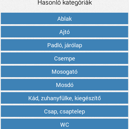
Hasonló kategóriák
Ablak
Ajtó
Padló, járólap
Csempe
Mosogató
Mosdó
Kád, zuhanyfülke, kiegészítő
Csap, csaptelep
WC