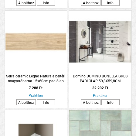
A bolthoz
Info
A bolthoz
Info
Serra ceramic Legno Naturale beltéri
Domino DOMINO BONELLA GRES
mogyoróbarna 15x60cm padlólap
PADLÓLAP 59,8X59,8CM
1,79M2/CSOMAG, PEI4, R9, FEHÉR
7 288 Ft
32 202 Ft
FAGYÁLLÓ
Praktiker
Praktiker
A bolthoz
Info
A bolthoz
Info