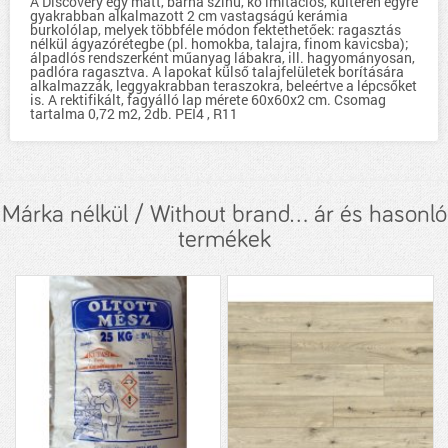
A Discovery egy matt, barna színű, kő imitációs, kültéren egyre
gyakrabban alkalmazott 2 cm vastagságú kerámia
burkolólap, melyek többféle módon fektethetőek: ragasztás
nélkül ágyazórétegbe (pl. homokba, talajra, finom kavicsba);
álpadlós rendszerként műanyag lábakra, ill. hagyományosan,
padlóra ragasztva. A lapokat külső talajfelületek borítására
alkalmazzák, leggyakrabban teraszokra, beleértve a lépcsőket
is. A rektifikált, fagyálló lap mérete 60x60x2 cm. Csomag
tartalma 0,72 m2, 2db. PEI4 , R11
Márka nélkül / Without brand... ár és hasonló
termékek