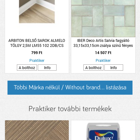
ARBITON BELSŐ SAROK ALMELO
IBER Deco Artis Salvia fagyálló
TÖLGY 2,5M LM55 102 2DB/CS
33,15x33,15cm zsálya színű fényes
gres padlólap
799 Ft
14 507 Ft
Praktiker
Praktiker
A bolthoz
Info
A bolthoz
Info
Többi Márka nélkül / Without brand... listázása
Praktiker további termékek