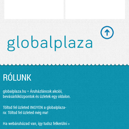
RÓLUNK
globalplaza.hu = Áruházláncok akciói,
bevásárlóközpontok és üzletek egy oldalon.
Töltsd fel üzleted INGYEN a globalplaza-
ra:
Töltsd fel üzleted még ma!
Ha webáruházad van, így tudsz felkerülni »