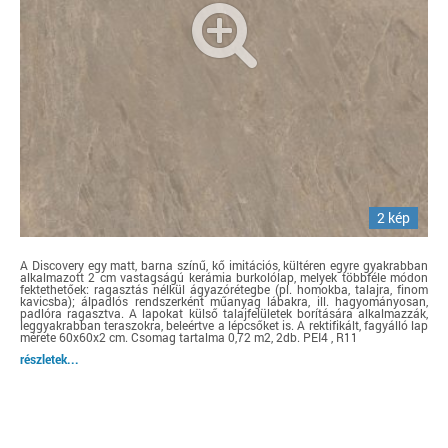
2 kép
A Discovery egy matt, barna színű, kő imitációs, kültéren egyre gyakrabban
alkalmazott 2 cm vastagságú kerámia burkolólap, melyek többféle módon
fektethetőek: ragasztás nélkül ágyazórétegbe (pl. homokba, talajra, finom
kavicsba); álpadlós rendszerként műanyag lábakra, ill. hagyományosan,
padlóra ragasztva. A lapokat külső talajfelületek borítására alkalmazzák,
leggyakrabban teraszokra, beleértve a lépcsőket is. A rektifikált, fagyálló lap
mérete 60x60x2 cm. Csomag tartalma 0,72 m2, 2db. PEI4 , R11
részletek...