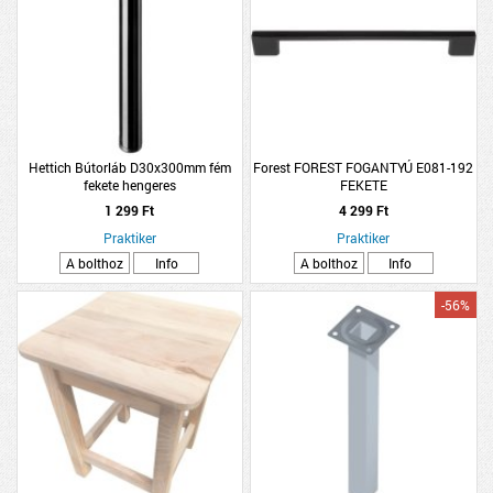
Hettich Bútorláb D30x300mm fém
Forest FOREST FOGANTYÚ E081-192
fekete hengeres
FEKETE
1 299 Ft
4 299 Ft
Praktiker
Praktiker
A bolthoz
Info
A bolthoz
Info
-56%