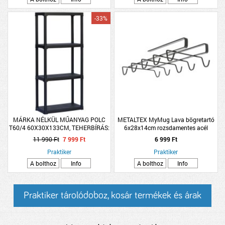
-33%
MÁRKA NÉLKÜL MŰANYAG POLC
METALTEX MyMug Lava bögretartó
T60/4 60X30X133CM, TEHERBÍRÁS:
6x28x14cm rozsdamentes acél
20KG/POLC, FEKETE
11 990 Ft
7 999 Ft
6 999 Ft
Praktiker
Praktiker
A bolthoz
Info
A bolthoz
Info
Praktiker tárolódoboz, kosár termékek és árak