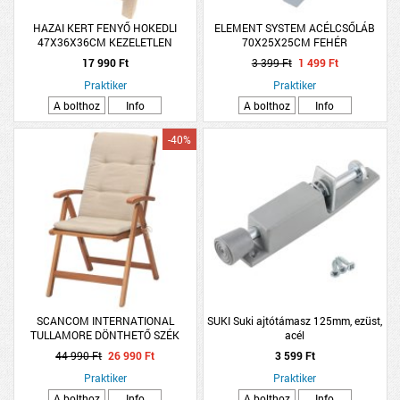
HAZAI KERT FENYŐ HOKEDLI
ELEMENT SYSTEM ACÉLCSŐLÁB
47X36X36CM KEZELETLEN
70X25X25CM FEHÉR
17 990 Ft
3 399 Ft
1 499 Ft
Praktiker
Praktiker
A bolthoz
Info
A bolthoz
Info
-40%
SCANCOM INTERNATIONAL
SUKI Suki ajtótámasz 125mm, ezüst,
TULLAMORE DÖNTHETŐ SZÉK
acél
PÁRNÁVAL
44 990 Ft
26 990 Ft
3 599 Ft
Praktiker
Praktiker
A bolthoz
Info
A bolthoz
Info