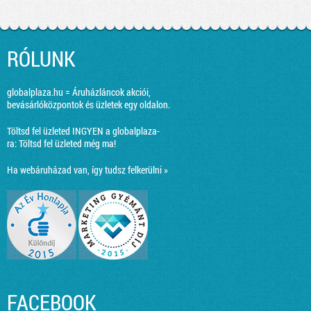
RÓLUNK
globalplaza.hu = Áruházláncok akciói,
bevásárlóközpontok és üzletek egy oldalon.
Töltsd fel üzleted INGYEN a globalplaza-
ra:
Töltsd fel üzleted még ma!
Ha webáruházad van, így tudsz felkerülni »
FACEBOOK