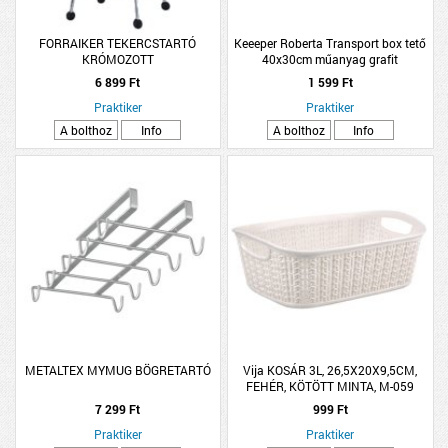
FORRAIKER TEKERCSTARTÓ
Keeeper Roberta Transport box tető
KRÓMOZOTT
40x30cm műanyag grafit
6 899 Ft
1 599 Ft
Praktiker
Praktiker
A bolthoz
Info
A bolthoz
Info
METALTEX MYMUG BÖGRETARTÓ
Vija KOSÁR 3L, 26,5X20X9,5CM,
FEHÉR, KÖTÖTT MINTA, M-059
7 299 Ft
999 Ft
Praktiker
Praktiker