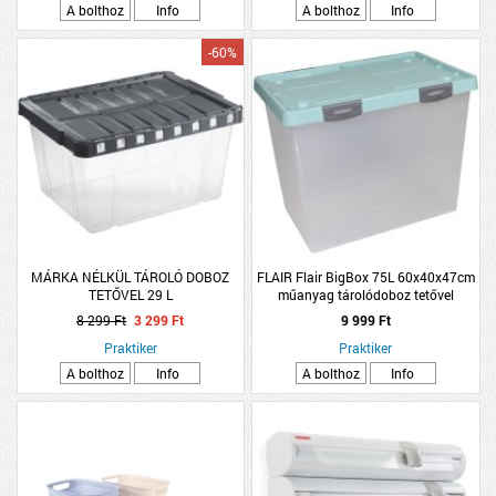
A bolthoz
Info
A bolthoz
Info
-60%
MÁRKA NÉLKÜL TÁROLÓ DOBOZ
FLAIR Flair BigBox 75L 60x40x47cm
TETŐVEL 29 L
műanyag tárolódoboz tetővel
8 299 Ft
3 299 Ft
9 999 Ft
Praktiker
Praktiker
A bolthoz
Info
A bolthoz
Info