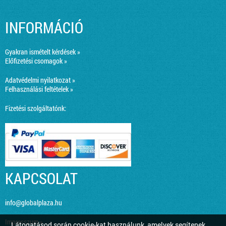
INFORMÁCIÓ
Gyakran ismételt kérdések »
Előfizetési csomagok »
Adatvédelmi nyilatkozat »
Felhasználási feltételek »
Fizetési szolgáltatónk:
KAPCSOLAT
info@globalplaza.hu
Impresszum »
Látogatásod során cookie-kat használunk, amelyek segítenek