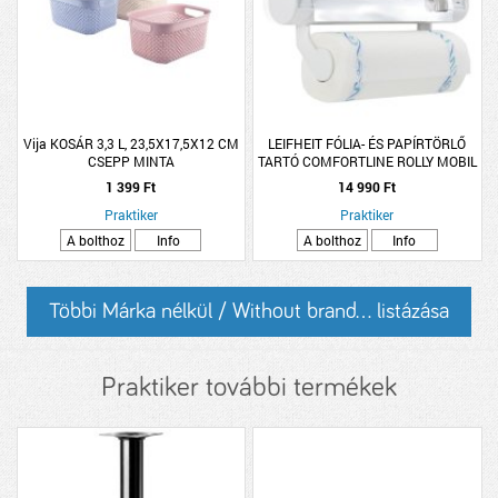
Vija KOSÁR 3,3 L, 23,5X17,5X12 CM
LEIFHEIT FÓLIA- ÉS PAPÍRTÖRLŐ
CSEPP MINTA
TARTÓ COMFORTLINE ROLLY MOBIL
1 399 Ft
14 990 Ft
Praktiker
Praktiker
A bolthoz
Info
A bolthoz
Info
Többi Márka nélkül / Without brand... listázása
Praktiker további termékek