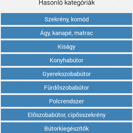
Hasonló kategóriák
Szekrény, komód
Ágy, kanapé, matrac
Kiságy
Konyhabútor
Gyerekszobabútor
Fürdőszobabútor
Polcrendszer
Előszobabútor, cipősszekrény
Bútorkiegészítők