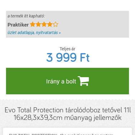
a termék itt kapható:
Praktiker
üzlet adatlapja, nyitvatartás »
Teljes ár
3 999
Ft
Irány a bolt
Evo Total Protection tárolódoboz tetővel 11l
16x28,3x39,3cm műanyag jellemzők