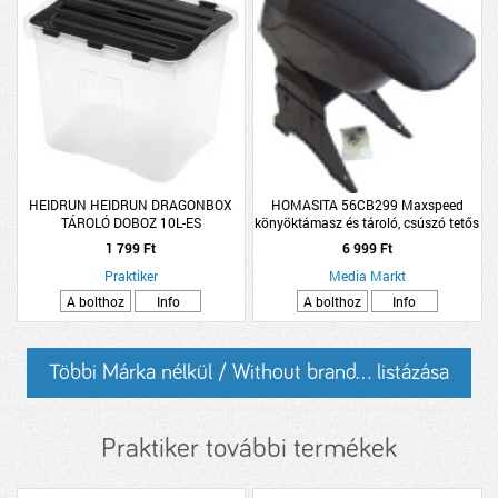
HEIDRUN HEIDRUN DRAGONBOX
HOMASITA 56CB299 Maxspeed
TÁROLÓ DOBOZ 10L-ES
könyöktámasz és tároló, csúszó tetős
33X23X20CM, SZÉTNYITHATÓ
1 799 Ft
6 999 Ft
FEDELES
Praktiker
Media Markt
A bolthoz
Info
A bolthoz
Info
Többi Márka nélkül / Without brand... listázása
Praktiker további termékek