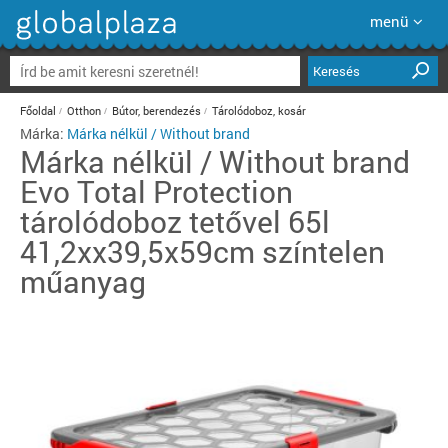
menü
Keresés
Főoldal
Otthon
Bútor, berendezés
Tárolódoboz, kosár
Márka:
Márka nélkül / Without brand
Márka nélkül / Without brand
Evo Total Protection
tárolódoboz tetővel 65l
41,2xx39,5x59cm színtelen
műanyag