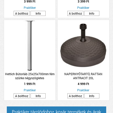
3 999 Ft
3 399 Ft
Praktiker
Praktiker
A bolthoz
Info
A bolthoz
Info
Hettich Bútorláb 25x25x700mm fém
NAPERNYŐTARTÓ, RATTAN
szürke négyszögletes
ANTRACIT 20L
1 999 Ft
4 999 Ft
Praktiker
Praktiker
A bolthoz
Info
A bolthoz
Info
Praktiker tárolódoboz, kosár termékek és árak