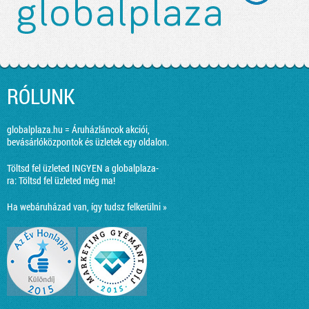
RÓLUNK
globalplaza.hu = Áruházláncok akciói,
bevásárlóközpontok és üzletek egy oldalon.
Töltsd fel üzleted INGYEN a globalplaza-
ra:
Töltsd fel üzleted még ma!
Ha webáruházad van, így tudsz felkerülni »