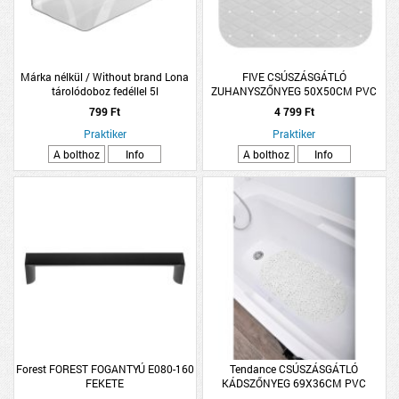
Márka nélkül / Without brand Lona
FIVE CSÚSZÁSGÁTLÓ
tárolódoboz fedéllel 5l
ZUHANYSZŐNYEG 50X50CM PVC
10,6x20,2x34,4cm színtelen műanyag
FEHÉR
799 Ft
4 799 Ft
Praktiker
Praktiker
A bolthoz
Info
A bolthoz
Info
Forest FOREST FOGANTYÚ E080-160
Tendance CSÚSZÁSGÁTLÓ
FEKETE
KÁDSZŐNYEG 69X36CM PVC
FEHÉR