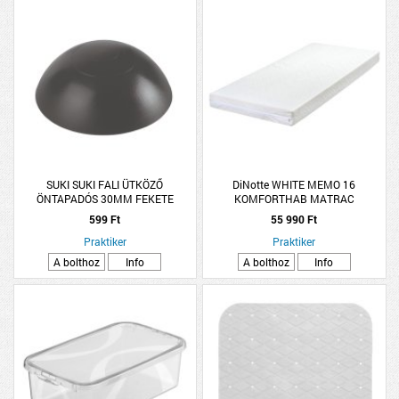
SUKI SUKI FALI ÜTKÖZŐ
DiNotte WHITE MEMO 16
ÖNTAPADÓS 30MM FEKETE
KOMFORTHAB MATRAC
2DB/CSOMAG
90X200X16CM
599 Ft
55 990 Ft
Praktiker
Praktiker
A bolthoz
Info
A bolthoz
Info