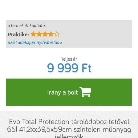
a termék itt kapható:
Praktiker
üzlet adatlapja, nyitvatartás »
Teljes ár
9 999
Ft
Irány a bolt
Evo Total Protection tárolódoboz tetővel
65l 41,2xx39,5x59cm színtelen műanyag
jellemzők