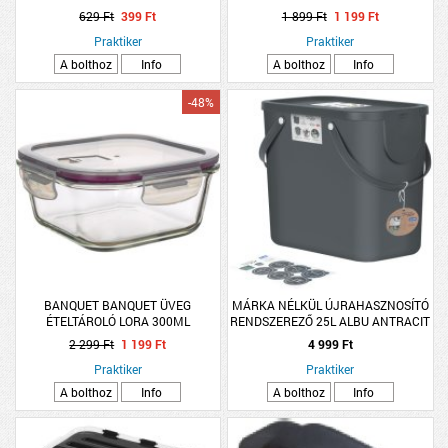
TERHELHETŐSÉG MAXIMUM 45KG
629 Ft
399 Ft
1 899 Ft
1 199 Ft
Praktiker
Praktiker
A bolthoz
Info
A bolthoz
Info
-48%
BANQUET BANQUET ÜVEG
MÁRKA NÉLKÜL ÚJRAHASZNOSÍTÓ
ÉTELTÁROLÓ LORA 300ML
RENDSZEREZŐ 25L ALBU ANTRACIT
2 299 Ft
1 199 Ft
4 999 Ft
Praktiker
Praktiker
A bolthoz
Info
A bolthoz
Info