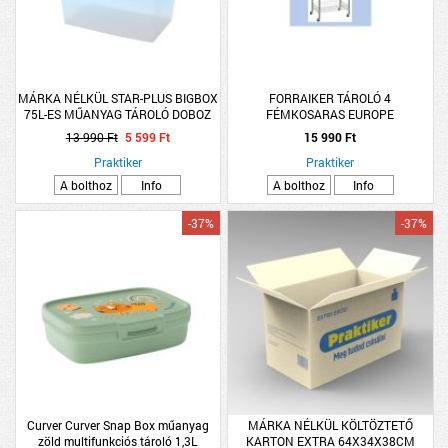
MÁRKA NÉLKÜL STAR-PLUS BIGBOX
FORRAIKER TÁROLÓ 4
75L-ES MŰANYAG TÁROLÓ DOBOZ
FÉMKOSARAS EUROPE
13 990 Ft
5 599 Ft
15 990 Ft
Praktiker
Praktiker
A bolthoz
Info
A bolthoz
Info
-37%
-37%
Curver Curver Snap Box műanyag
MÁRKA NÉLKÜL KÖLTÖZTETŐ
zöld multifunkciós tároló 1,3L
KARTON EXTRA 64X34X38CM