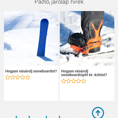
Padló, járólap hírek
Hogyan vásárolj snowboardot?
Hogyan vásárolj
snowboardcipőt és -kötést?