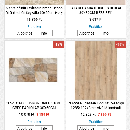
Márka nélkül / Without brand Ceppo
ZALAKERÁMIA ILDIKÓ PADLÓLAP
Di Gré kültéri fagyálló 60x60cm ivory
30X30CM BÉZS PEI4
rektifikált gres padlólap
1,53M2/CSOMAG, BELTÉRI *280892*
18 706 Ft
9 637 Ft
Praktiker
Praktiker
A bolthoz
Info
A bolthoz
Info
-19%
-38%
CESAROM CESAROM RIVER STONE
CLASSEN Classen Pool szürke tölgy
GRES PADLÓLAP 30X60CM
1285x192x8mm vízálló laminált
1,26M2/CSOMAG BARNA PEI5 R9
padló
10 079 Ft
8 189 Ft
12 823 Ft
7 890 Ft
MATT FAGYÁLLÓ
Praktiker
Praktiker
A bolthoz
Info
A bolthoz
Info