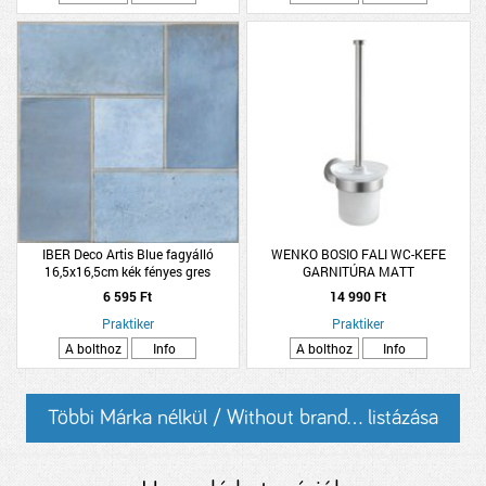
IBER Deco Artis Blue fagyálló
WENKO BOSIO FALI WC-KEFE
16,5x16,5cm kék fényes gres
GARNITÚRA MATT
padlólap
6 595 Ft
14 990 Ft
Praktiker
Praktiker
A bolthoz
Info
A bolthoz
Info
Többi Márka nélkül / Without brand... listázása