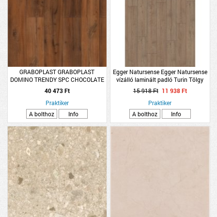
GRABOPLAST GRABOPLAST
Egger Natursense Egger Natursense
DOMINO TRENDY SPC CHOCOLATE
vízálló laminált padló Turin Tölgy
VINYL PADLÓ 180X1250X5MM
Barna 1292x193x8mm
40 473 Ft
15 918 Ft
11 938 Ft
2,7M2/CSOMAG
1,99m2/csomag K32 4V El2191
Praktiker
Praktiker
A bolthoz
Info
A bolthoz
Info