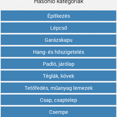
Hasonló kategóriák
Építkezés
Lépcső
Garázskapu
Hang- és hőszigetelés
Padló, járólap
Téglák, kövek
Tetőfedés, műanyag lemezek
Csap, csaptelep
Csempe