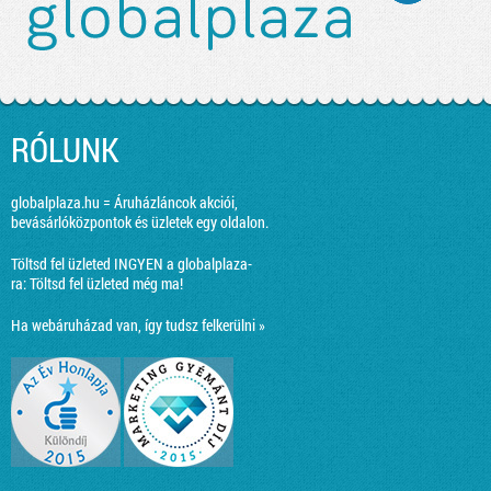
RÓLUNK
globalplaza.hu = Áruházláncok akciói,
bevásárlóközpontok és üzletek egy oldalon.
Töltsd fel üzleted INGYEN a globalplaza-
ra:
Töltsd fel üzleted még ma!
Ha webáruházad van, így tudsz felkerülni »