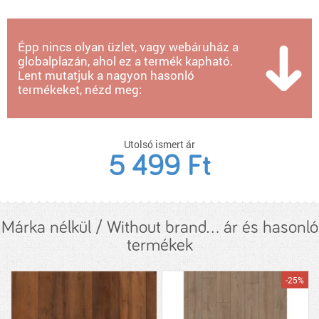
Épp nincs olyan üzlet, vagy webáruház a
globalplazán, ahol ez a termék kapható.
Lent mutatjuk a nagyon hasonló
termékeket, nézd meg:
Utolsó ismert ár
5 499 Ft
Márka nélkül / Without brand... ár és hasonló
termékek
-25%