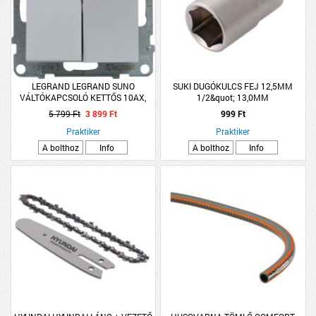
LEGRAND LEGRAND SUNO
SUKI DUGÓKULCS FEJ 12,5MM
VÁLTÓKAPCSOLÓ KETTŐS 10AX,
1/2&quot; 13,0MM
ALUMÍNIUM
5 799 Ft
3 899 Ft
999 Ft
Praktiker
Praktiker
A bolthoz
Info
A bolthoz
Info