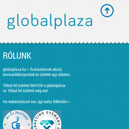
RÓLUNK
globalplaza.hu = Áruházláncok akciói,
bevásárlóközpontok és üzletek egy oldalon.
Töltsd fel üzleted INGYEN a globalplaza-
ra:
Töltsd fel üzleted még ma!
Ha webáruházad van, így tudsz felkerülni »