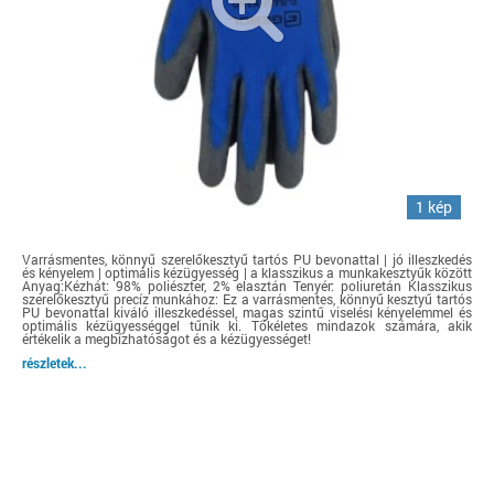
1 kép
Varrásmentes, könnyű szerelőkesztyű tartós PU bevonattal | jó illeszkedés
és kényelem | optimális kézügyesség | a klasszikus a munkakesztyűk között
Anyag:Kézhát: 98% poliészter, 2% elasztán Tenyér: poliuretán Klasszikus
szerelőkesztyű precíz munkához: Ez a varrásmentes, könnyű kesztyű tartós
PU bevonattal kiváló illeszkedéssel, magas szintű viselési kényelemmel és
optimális kézügyességgel tűnik ki. Tökéletes mindazok számára, akik
értékelik a megbízhatóságot és a kézügyességet!
részletek...