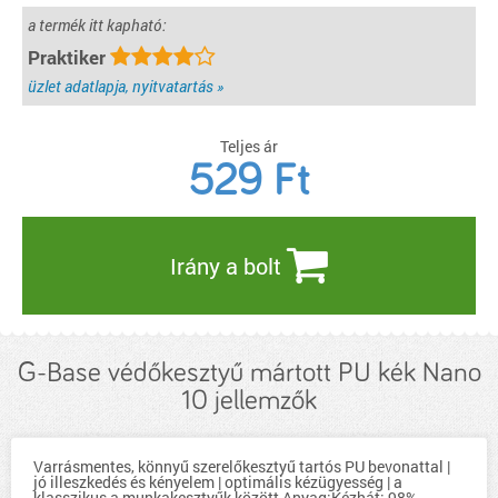
a termék itt kapható:
Praktiker
üzlet adatlapja, nyitvatartás »
Teljes ár
529
Ft
Irány a bolt
G-Base védőkesztyű mártott PU kék Nano
10 jellemzők
Varrásmentes, könnyű szerelőkesztyű tartós PU bevonattal |
jó illeszkedés és kényelem | optimális kézügyesség | a
klasszikus a munkakesztyűk között Anyag:Kézhát: 98%