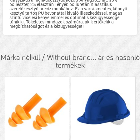
poliészter, 2% elasztán Tenyér: poliuretán Klasszikus
szerelőkesztyű precíz munkához: Ez a varrásmentes, könnyű
kesztyű tartós PU bevonattal kiváló illeszkedéssel, magas
szintű viselési kényelemmel és optimális kézügyességgel
tűnik ki. Tökéletes mindazok számára, akik értékelik a
megbízhatóságot és a kézügyességet!
Márka nélkül / Without brand... ár és hasonló
termékek