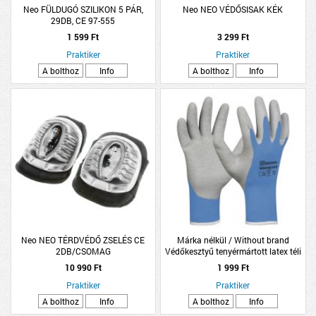
Neo FÜLDUGÓ SZILIKON 5 PÁR,
Neo NEO VÉDŐSISAK KÉK
29DB, CE 97-555
1 599 Ft
3 299 Ft
Praktiker
Praktiker
A bolthoz
Info
A bolthoz
Info
Neo NEO TÉRDVÉDŐ ZSELÉS CE
Márka nélkül / Without brand
2DB/CSOMAG
Védőkesztyű tenyérmártott latex téli
'Winter Eco' 9
10 990 Ft
1 999 Ft
Praktiker
Praktiker
A bolthoz
Info
A bolthoz
Info