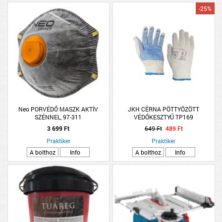
-25%
Neo PORVÉDŐ MASZK AKTÍV
JKH CÉRNA PÖTTYÖZÖTT
SZÉNNEL, 97-311
VÉDŐKESZTYŰ TP169
3 699 Ft
649 Ft
489 Ft
Praktiker
Praktiker
A bolthoz
Info
A bolthoz
Info