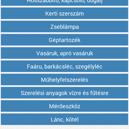
Hosszabbító, kapcsoló, dugalj
Kerti szerszám
Zseblámpa
Géptartozék
Vasáruk, apró vasáruk
Faáru, barkácsléc, szegélyléc
Műhelyfelszerelés
Szerelési anyagok vízre és fűtésre
Mérőeszköz
Lánc, kötél