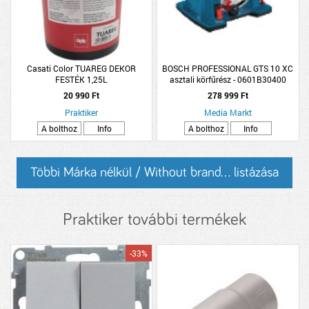
Casati Color TUAREG DEKOR
BOSCH PROFESSIONAL GTS 10 XC
FESTÉK 1,25L
asztali körfűrész - 0601B30400
20 990 Ft
278 999 Ft
Praktiker
Media Markt
A bolthoz
Info
A bolthoz
Info
Többi Márka nélkül / Without brand... listázása
Praktiker további termékek
-33%