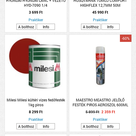
HYUNDAI HYUNDAI LÁNC + VEZETŐ
HUSQVARNA TÖMLŐ COMFORT
HYD-7090 1/4
HIGHFLEX 12,7MM 50M
3 699 Ft
45 990 Ft
Praktiker
Praktiker
A bolthoz
Info
A bolthoz
Info
-60%
Milesi Milesi kültéri vizes fedőfesték
MAESTRO MEASTRO JELÖLŐ
1kg piros
FESTÉK PIROS AEROSZOL 600ML
8 299 Ft
5 899 Ft
2 359 Ft
Praktiker
Praktiker
A bolthoz
Info
A bolthoz
Info