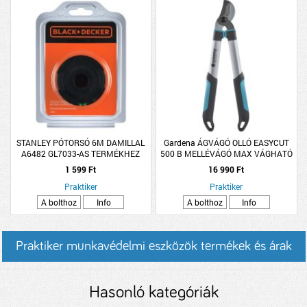
STANLEY PÓTORSÓ 6M DAMILLAL
Gardena ÁGVÁGÓ OLLÓ EASYCUT
A6482 GL7033-AS TERMÉKHEZ
500 B MELLÉVÁGÓ MAX VÁGHATÓ
ÁGÁTMÉRŐ:42MM
1 599 Ft
16 990 Ft
Praktiker
Praktiker
A bolthoz
Info
A bolthoz
Info
Praktiker munkavédelmi eszközök termékek és árak
Hasonló kategóriák