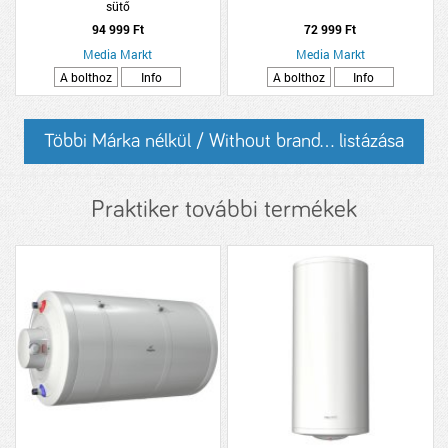
sütő
94 999 Ft
72 999 Ft
Media Markt
Media Markt
A bolthoz
Info
A bolthoz
Info
Többi Márka nélkül / Without brand... listázása
Praktiker további termékek