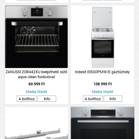
ZANUSSI ZOB442XU beépíthető sütő
Indesit IS5GOPMW/E gáztűzhely
aqua clean funkcióval
60 999 Ft
108 999 Ft
Media Markt
Media Markt
A bolthoz
Info
A bolthoz
Info