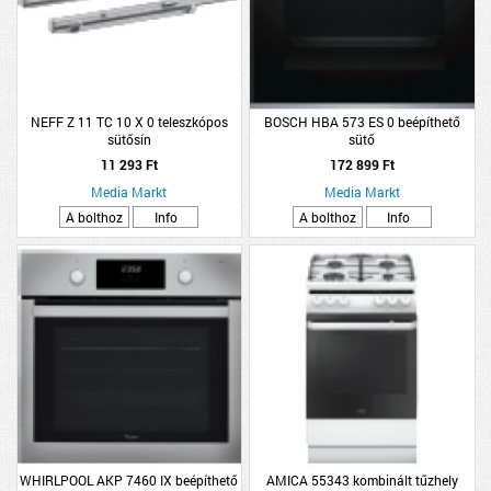
NEFF Z 11 TC 10 X 0 teleszkópos
BOSCH HBA 573 ES 0 beépíthető
sütősín
sütő
11 293 Ft
172 899 Ft
Media Markt
Media Markt
A bolthoz
Info
A bolthoz
Info
WHIRLPOOL AKP 7460 IX beépíthető
AMICA 55343 kombinált tűzhely