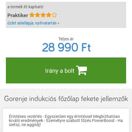
a termék itt kapható:
Praktiker
üzlet adatlapja, nyitvatartás »
Teljes ár
28 990
Ft
Irány a bolt
Gorenje indukciós főzőlap fekete jellemzők
Érintéses vezérlés - Egyszerűen egy érintéssel Megbízhatóan
kiváló eredmények - Személyre szabott főzés PowerBoost - Ha
sietsz, ne aggódj!