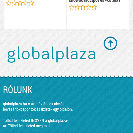
snowboardcipőt és -kötést?
RÓLUNK
globalplaza.hu = Áruházláncok akciói,
bevásárlóközpontok és üzletek egy oldalon.
Töltsd fel üzleted INGYEN a globalplaza-
ra:
Töltsd fel üzleted még ma!