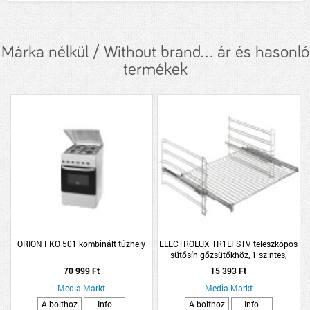
Márka nélkül / Without brand... ár és hasonló
termékek
ORION FKO 501 kombinált tűzhely
ELECTROLUX TR1LFSTV teleszkópos
sütősín gőzsütőkhöz, 1 szintes,
teljesen kihúzható
70 999 Ft
15 393 Ft
Media Markt
Media Markt
A bolthoz
Info
A bolthoz
Info