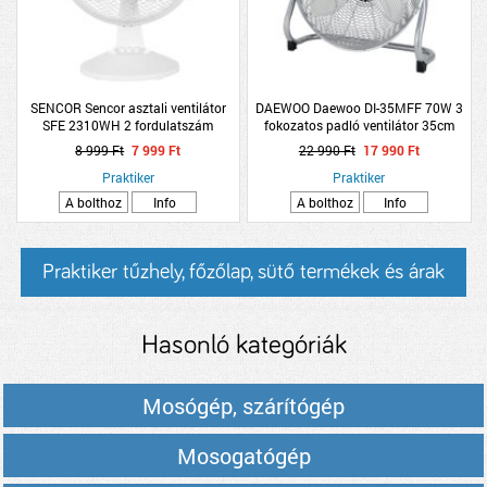
SENCOR Sencor asztali ventilátor
DAEWOO Daewoo DI-35MFF 70W 3
SFE 2310WH 2 fordulatszám
fokozatos padló ventilátor 35cm
8 999 Ft
7 999 Ft
22 990 Ft
17 990 Ft
Praktiker
Praktiker
A bolthoz
Info
A bolthoz
Info
Praktiker tűzhely, főzőlap, sütő termékek és árak
Hasonló kategóriák
Mosógép, szárítógép
Mosogatógép