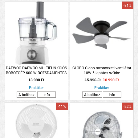
-31%
DAEWOO DAEWOO MULTIFUNKCIÓS
GLOBO Globo mennyezeti ventilátor
ROBOTGÉP 600 W ROZSDAMENTES
10W 5 lapátos szürke
APRÍTÓKÉS
13 990 Ft
15 990 Ft
10 990 Ft
Praktiker
Praktiker
A bolthoz
Info
A bolthoz
Info
-11%
-22%