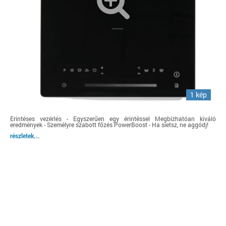
1 kép
Érintéses vezérlés - Egyszerűen egy érintéssel Megbízhatóan kiváló
eredmények - Személyre szabott főzés PowerBoost - Ha sietsz, ne aggódj!
részletek...