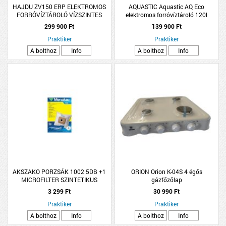
HAJDU ZV150 ERP ELEKTROMOS
AQUASTIC Aquastic AQ Eco
FORRÓVÍZTÁROLÓ VÍZSZINTES
elektromos forróvíztároló 120l
2400W
1800W
299 900 Ft
139 900 Ft
Praktiker
Praktiker
A bolthoz
Info
A bolthoz
Info
AKSZAKO PORZSÁK 1002 5DB +1
ORION Orion K-04S 4 égős
MICROFILTER SZINTETIKUS
gázfőzőlap
3 299 Ft
30 990 Ft
Praktiker
Praktiker
A bolthoz
Info
A bolthoz
Info