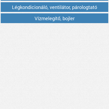
Légkondicionáló, ventilátor, párologtató
Vízmelegítő, bojler