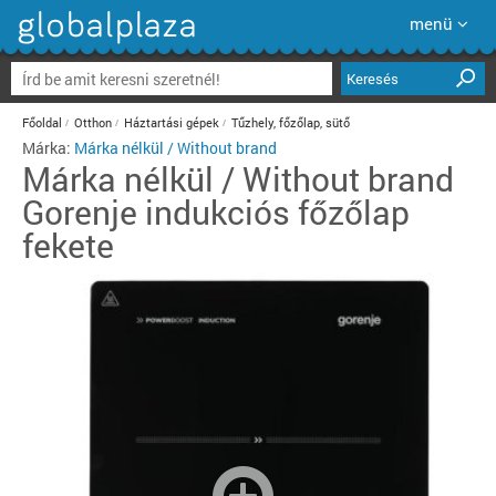
menü
Keresés
Főoldal
Otthon
Háztartási gépek
Tűzhely, főzőlap, sütő
Márka:
Márka nélkül / Without brand
Márka nélkül / Without brand
Gorenje indukciós főzőlap
fekete