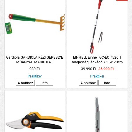
Gardiola GARDIOLA KÉZI GEREBLYE
EINHELL Einhell GC-EC 7520 T
MŰANYAG MARKOLAT
magassági ágvágó 750W 20cm
989 Ft
39 990 Ft
35 990 Ft
Praktiker
Praktiker
A bolthoz
Info
A bolthoz
Info