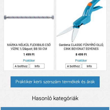
MÁRKA NÉLKÜL FLEXIBILIS CSŐ
Gardena CLASSIC FŰNYÍRÓ OLLÓ,
VÍZRE 1/2&quot; BB 50 CM
CINK BEVONAT EGYENES
CSISZOLATÚ KÉS
1 499 Ft
8 499 Ft
Praktiker
Praktiker
A bolthoz
Info
A bolthoz
Info
Praktiker kerti szerszám termékek és árak
Hasonló kategóriák