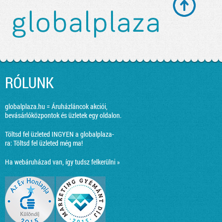
RÓLUNK
globalplaza.hu = Áruházláncok akciói,
bevásárlóközpontok és üzletek egy oldalon.
Töltsd fel üzleted INGYEN a globalplaza-
ra:
Töltsd fel üzleted még ma!
Ha webáruházad van, így tudsz felkerülni »