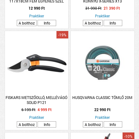
117X18CM FÉM EGYENES SZÉL
KÖNNYŰ X-SERIES X13
12 990 Ft
31 990 Ft
21 390 Ft
Praktiker
Praktiker
A bolthoz
Info
A bolthoz
Info
-19%
FISKARS METSZŐOLLÓ, MELLÉVÁGÓ
HUSQVARNA CLASSIC TÖMLŐ 20M
SOLID P121
6 199 Ft
4 999 Ft
22 990 Ft
Praktiker
Praktiker
A bolthoz
Info
A bolthoz
Info
-10%