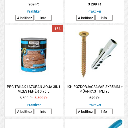
969 Ft
3 299 Ft
Praktiker
Praktiker
A bolthoz
Info
A bolthoz
Info
-16%
PPG TRILAK LAZURÁN AQUA 3IN1
JKH POZDORJACSAVAR 3X35MM +
VIZES FEHÉR 0.75 L
MŰANYAG TIPLI Y5
6 699 Ft
5 599 Ft
629 Ft
Praktiker
Praktiker
A bolthoz
Info
A bolthoz
Info