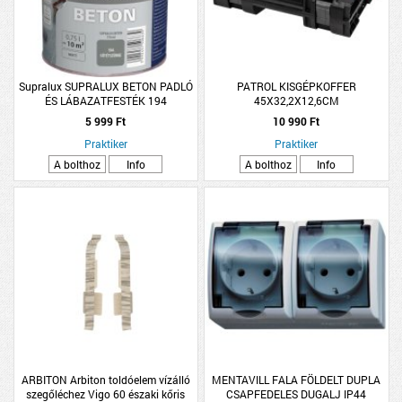
Supralux SUPRALUX BETON PADLÓ
PATROL KISGÉPKOFFER
ÉS LÁBAZATFESTÉK 194
45X32,2X12,6CM
SÖTÉTSZÜRKE 0,75L
5 999 Ft
10 990 Ft
Praktiker
Praktiker
A bolthoz
Info
A bolthoz
Info
ARBITON Arbiton toldóelem vízálló
MENTAVILL FALA FÖLDELT DUPLA
szegőléchez Vigo 60 északi kőris
CSAPFEDELES DUGALJ IP44