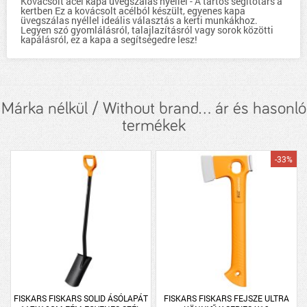
Kovácsolt acél kapa üvegszálas nyéllel - A tartós segítőtárs a
kertben Ez a kovácsolt acélból készült, egyenes kapa
üvegszálas nyéllel ideális választás a kerti munkákhoz.
Legyen szó gyomlálásról, talajlazításról vagy sorok közötti
kapálásról, ez a kapa a segítségedre lesz!
Márka nélkül / Without brand... ár és hasonló
termékek
-33%
FISKARS FISKARS SOLID ÁSÓLAPÁT
FISKARS FISKARS FEJSZE ULTRA