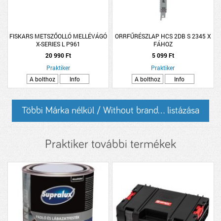
FISKARS METSZŐOLLÓ MELLÉVÁGÓ
ORRFŰRÉSZLAP HCS 2DB S 2345 X
X-SERIES L P961
FÁHOZ
20 990 Ft
5 099 Ft
Praktiker
Praktiker
A bolthoz
Info
A bolthoz
Info
Többi Márka nélkül / Without brand... listázása
Praktiker további termékek