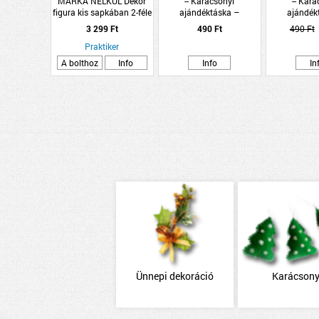
MÁRKA NÉLKÜL Dekor
-- Karácsonyi
-- Kar
figura kis sapkában 2-féle
ajándéktáska –
ajándék
karácsonyfás
mézes
3 299 Ft
490 Ft
490 Ft
Praktiker
A bolthoz
Info
Info
In
Ünnepi dekoráció
Karácson