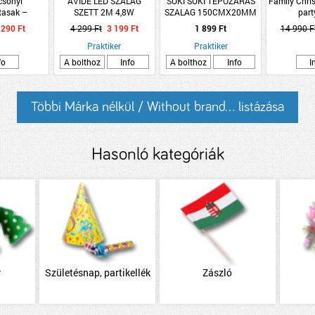
ácsonyi
AVIDE LED SZALAG
SUKI SUKI TÉPŐZÁRAS
Family Chri
tasak –
SZETT 2M 4,8W
SZALAG 150CMX20MM
part
kalács
300LM/M IP20
ÖNTAPADÓS FEKETE
290 Ft
4 299 Ft
3 199 Ft
1 899 Ft
14 990 F
Praktiker
Praktiker
fo
A bolthoz
Info
A bolthoz
Info
I
Többi Márka nélkül / Without brand... listázása
Hasonló kategóriák
y
Születésnap, partikellék
Zászló