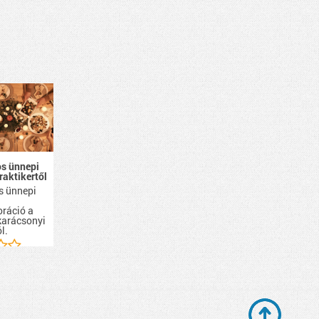
s ünnepi
Praktikertől
s ünnepi
oráció a
karácsonyi
l.