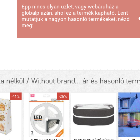
Épp nincs olyan üzlet, vagy webáruház a
globalplazán, ahol ez a termék kapható. Lent
mutatjuk a nagyon hasonló termékeket, nézd
meg:
a nélkül / Without brand... ár és hasonló ter
-41%
-26%