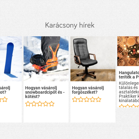
Karácsony hírek
Hangulato
teríték a 
Különlege
tálalás és
árolj
Hogyan vásárolj
Hogyan vásárolj
asztaldek
ot?
snowboardcipőt és -
forgószéket?
Praktiker 
kötést?
kínálatábó