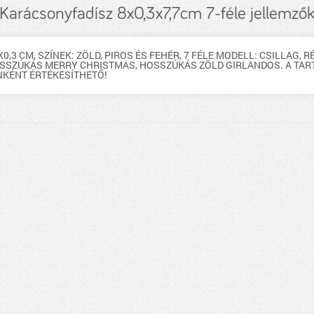
Karácsonyfadísz 8x0,3x7,7cm 7-féle jellemző
7X0,3 CM, SZÍNEK: ZÖLD, PIROS ÉS FEHÉR, 7 FÉLE MODELL: CSILLAG,
OSSZÚKÁS MERRY CHRISTMAS, HOSSZÚKÁS ZÖLD GIRLANDOS. A TAR
KÉNT ÉRTÉKESÍTHETŐ!