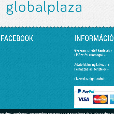
FACEBOOK
INFORMÁCIÓ
Gyakran ismételt kérdések »
Előfizetési csomagok »
Adatvédelmi nyilatkozat »
Felhasználási feltételek »
Fizetési szolgáltatónk:
melyek segítenek számunkra testreszabott tartalmat és hirdetéseket m