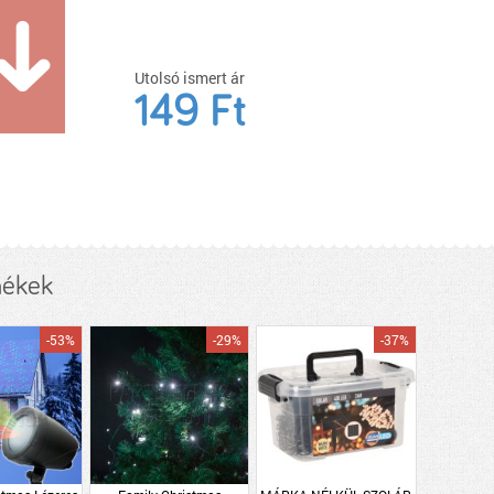
Utolsó ismert ár
149 Ft
mékek
-53%
-29%
-37%