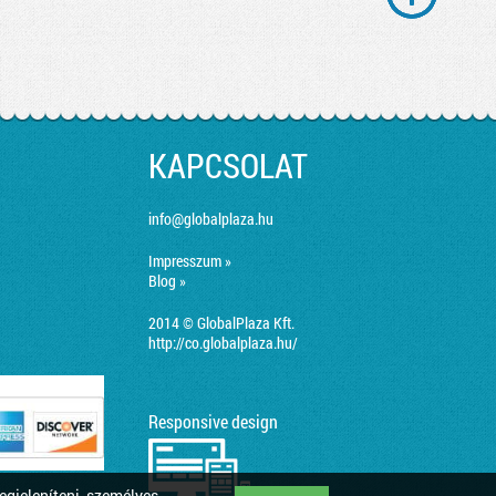
KAPCSOLAT
info@globalplaza.hu
Impresszum »
Blog »
2014 © GlobalPlaza Kft.
http://co.globalplaza.hu/
Responsive design
egjeleníteni, személyes