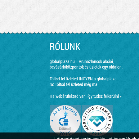
RÓLUNK
globalplaza.hu = Áruházláncok akciói,
bevásárlóközpontok és üzletek egy oldalon.
Töltsd fel üzleted INGYEN a globalplaza-
ra:
Töltsd fel üzleted még ma!
Ha webáruházad van, így tudsz felkerülni »
Látogatásod során cookie-kat használunk, a