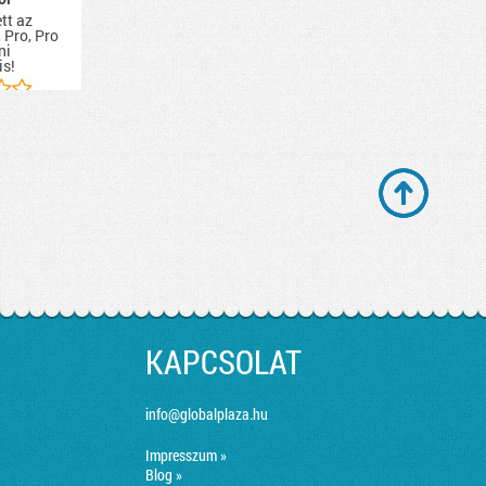
tt az
 Pro, Pro
ni
is!
KAPCSOLAT
info@globalplaza.hu
Impresszum »
Blog »