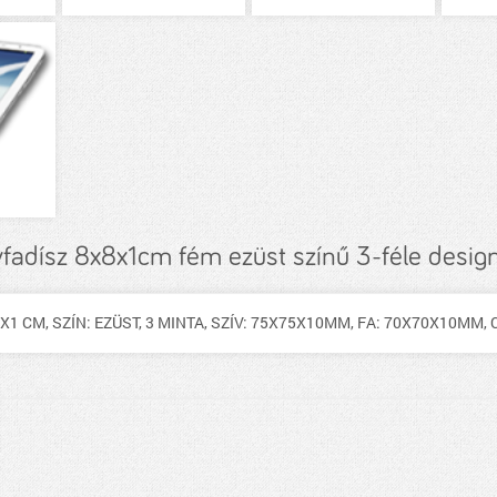
fadísz 8x8x1cm fém ezüst színű 3-féle design
8X1 CM, SZÍN: EZÜST, 3 MINTA, SZÍV: 75X75X10MM, FA: 70X70X10MM