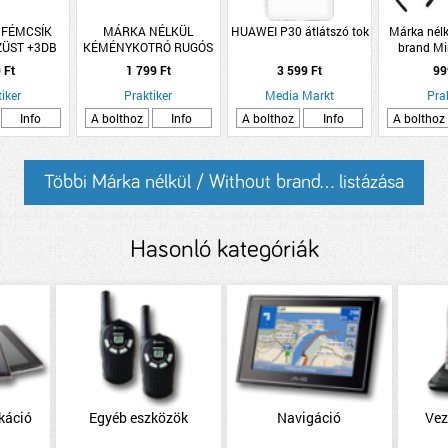
I FÉMCSÍK
MÁRKA NÉLKÜL
HUAWEI P30 átlátszó tok
Márka nélk
ZÜST +3DB
KÉMÉNYKOTRÓ RUGÓS
brand Mi
HATÓ CSÍK
FEJ 140MM MENETES
fejpánt 24x
 Ft
1 799 Ft
3 599 Ft
99
STRIP
3-fél
iker
Praktiker
Media Markt
Pra
Info
A bolthoz
Info
A bolthoz
Info
A bolthoz
Többi Márka nélkül / Without brand... listázása
Hasonló kategóriák
káció
Egyéb eszközök
Navigáció
Vez