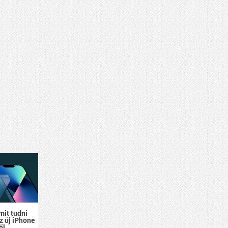
mit tudni
z új iPhone
ől