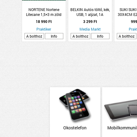
NORTENE Nortene
BELKIN Autós töltő, kék,
SUKI SUK
Litecane 1,5×3 m zöld
USB, 1 aljzat, 1A
30X4CM E
színű ovális műanyag
ELTÁVOLÍT
18 990 Ft
3 299 Ft
999
nád
MEGA
Praktiker
Media Markt
Prakt
A bolthoz
Info
A bolthoz
Info
A bolthoz
Okostelefon
Mobilkommuni