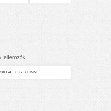
 jellemzők
, CSILLAG: 75X75X10MM,