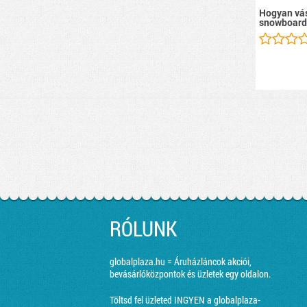
Hogyan vás
snowboard
RÓLUNK
globalplaza.hu = Áruházláncok akciói,
bevásárlóközpontok és üzletek egy oldalon.
Töltsd fel üzleted INGYEN a globalplaza-