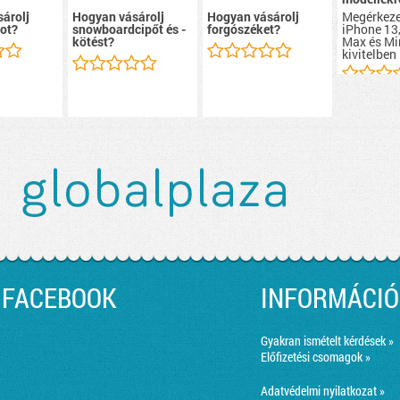
Megérkeze
árolj
Hogyan vásárolj
Hogyan vásárolj
iPhone 13,
ot?
snowboardcipőt és -
forgószéket?
Max és Mi
kötést?
kivitelben 
FACEBOOK
INFORMÁCIÓ
Gyakran ismételt kérdések »
Előfizetési csomagok »
Adatvédelmi nyilatkozat »