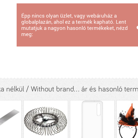
Épp nincs olyan üzlet, vagy webáruház a
globalplazán, ahol ez a termék kapható. Lent
mutatjuk a nagyon hasonló termékeket, nézd
meg:
a nélkül / Without brand... ár és hasonló ter