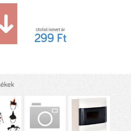
Utolsó ismert ár
299 Ft
mékek