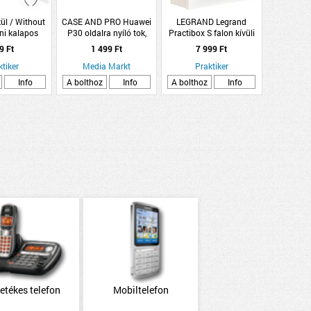
ül / Without
CASE AND PRO Huawei
LEGRAND Legrand
ni kalapos
P30 oldalra nyíló tok,
Practibox S falon kívüli
13,5x13,5 cm
Fekete (BOOKTYPE-HUA-
kiselosztó 1 sor 8 modul
9 Ft
1 499 Ft
7 999 Ft
e design
P30-BK)
füstszínű ajtóval
ktiker
Media Markt
Praktiker
Info
A bolthoz
Info
A bolthoz
Info
etékes telefon
Mobiltelefon