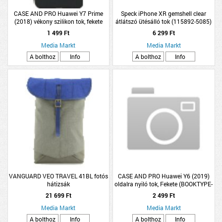
CASE AND PRO Huawei Y7 Prime
Speck iPhone XR gemshell clear
(2018) vékony szilikon tok, fekete
átlátszó ütésálló tok (115892-5085)
1 499 Ft
6 299 Ft
Media Markt
Media Markt
A bolthoz
Info
A bolthoz
Info
VANGUARD VEO TRAVEL 41BL fotós
CASE AND PRO Huawei Y6 (2019)
hátizsák
oldalra nyiló tok, Fekete (BOOKTYPE-
HUA-Y619-BK)
21 699 Ft
2 499 Ft
Media Markt
Media Markt
A bolthoz
Info
A bolthoz
Info