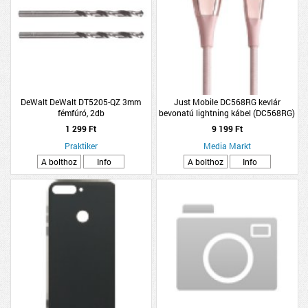
DeWalt DeWalt DT5205-QZ 3mm
Just Mobile DC568RG kevlár
fémfúró, 2db
bevonatú lightning kábel (DC568RG)
1 299 Ft
9 199 Ft
Praktiker
Media Markt
A bolthoz
Info
A bolthoz
Info