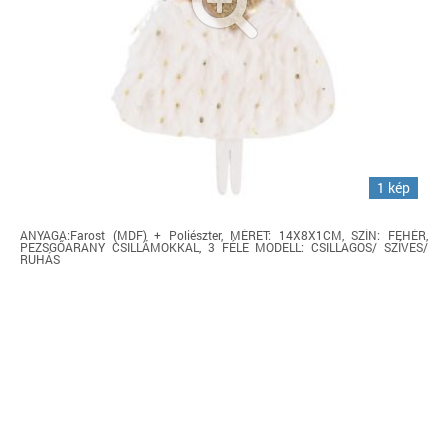
1 kép
ANYAGA:Farost (MDF) + Poliészter, MÉRET: 14X8X1CM, SZÍN: FEHÉR,
PEZSGŐARANY CSILLÁMOKKAL, 3 FÉLE MODELL: CSILLAGOS/ SZÍVES/
RUHÁS