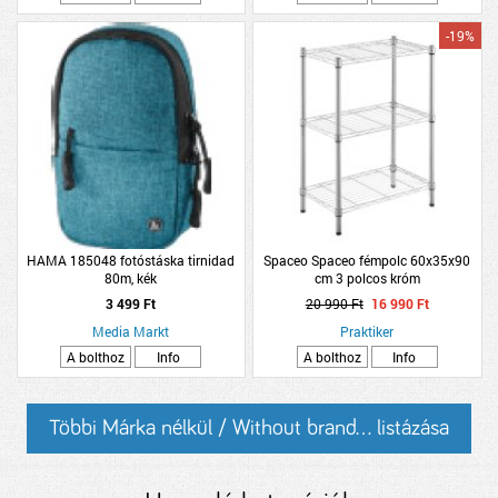
-19%
HAMA 185048 fotóstáska tirnidad
Spaceo Spaceo fémpolc 60x35x90
80m, kék
cm 3 polcos króm
3 499 Ft
20 990 Ft
16 990 Ft
Media Markt
Praktiker
A bolthoz
Info
A bolthoz
Info
Többi Márka nélkül / Without brand... listázása