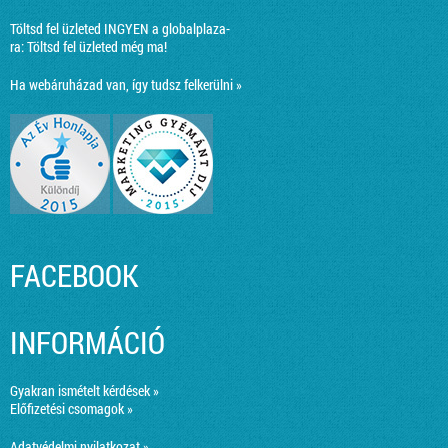
Töltsd fel üzleted INGYEN a globalplaza-
ra:
Töltsd fel üzleted még ma!
Ha webáruházad van, így tudsz felkerülni »
FACEBOOK
INFORMÁCIÓ
Gyakran ismételt kérdések »
Előfizetési csomagok »
Adatvédelmi nyilatkozat »