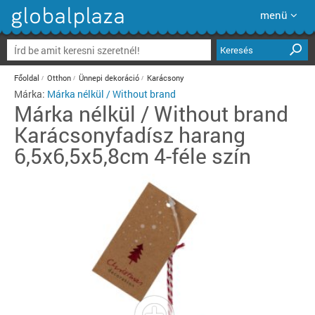
menü
Keresés
Főoldal
Otthon
Ünnepi dekoráció
Karácsony
Márka:
Márka nélkül / Without brand
Márka nélkül / Without brand
Karácsonyfadísz harang
6,5x6,5x5,8cm 4-féle szín