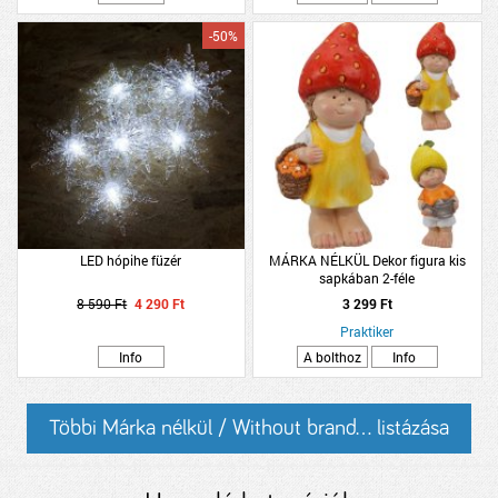
-50%
LED hópihe füzér
MÁRKA NÉLKÜL Dekor figura kis
sapkában 2-féle
8 590 Ft
4 290 Ft
3 299 Ft
Praktiker
Info
A bolthoz
Info
Többi Márka nélkül / Without brand... listázása