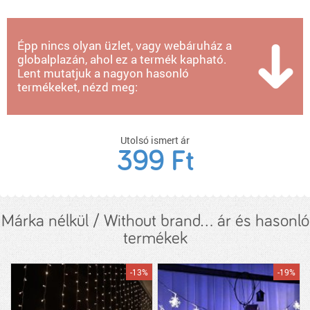
Épp nincs olyan üzlet, vagy webáruház a
globalplazán, ahol ez a termék kapható.
Lent mutatjuk a nagyon hasonló
termékeket, nézd meg:
Utolsó ismert ár
399 Ft
Márka nélkül / Without brand... ár és hasonló
termékek
-13%
-19%