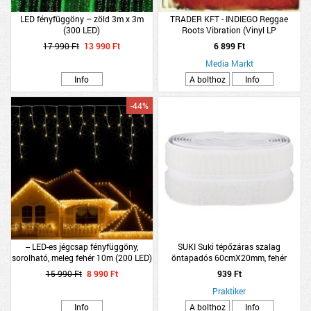
LED fényfüggöny – zöld 3m x 3m
TRADER KFT - INDIEGO Reggae
(300 LED)
Roots Vibration (Vinyl LP
(nagylemez))
17 990 Ft
13 990 Ft
6 899 Ft
Media Markt
Info
A bolthoz
Info
-44%
-- LED-es jégcsap fényfüggöny,
SUKI Suki tépőzáras szalag
sorolható, meleg fehér 10m (200 LED)
öntapadós 60cmX20mm, fehér
15 990 Ft
8 990 Ft
939 Ft
Praktiker
Info
A bolthoz
Info