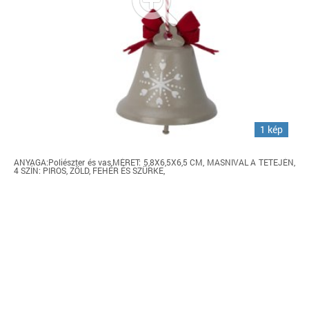
1 kép
ANYAGA:Poliészter és vas,MÉRET: 5,8X6,5X6,5 CM, MASNIVAL A TETEJÉN,
4 SZÍN: PIROS, ZÖLD, FEHÉR ÉS SZÜRKE,