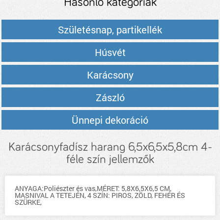
Hasonló kategóriák
Születésnap, partikellék
Húsvét
Karácsony
Zászló
Ünnepi dekoráció
Karácsonyfadísz harang 6,5x6,5x5,8cm 4-
féle szín jellemzők
ANYAGA:Poliészter és vas,MÉRET: 5,8X6,5X6,5 CM,
MASNIVAL A TETEJÉN, 4 SZÍN: PIROS, ZÖLD, FEHÉR ÉS
SZÜRKE,