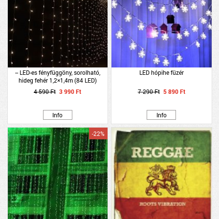
-- LED-es fényfüggöny, sorolható,
LED hópihe füzér
hideg fehér 1,2×1,4m (84 LED)
4 590 Ft
3 990 Ft
7 290 Ft
5 890 Ft
Info
Info
-22%