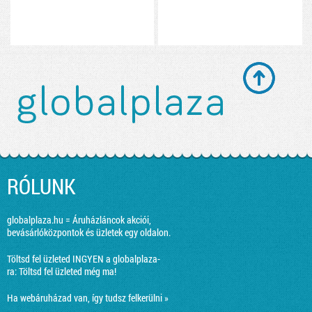
RÓLUNK
globalplaza.hu = Áruházláncok akciói,
bevásárlóközpontok és üzletek egy oldalon.
Töltsd fel üzleted INGYEN a globalplaza-
ra:
Töltsd fel üzleted még ma!
Ha webáruházad van, így tudsz felkerülni »