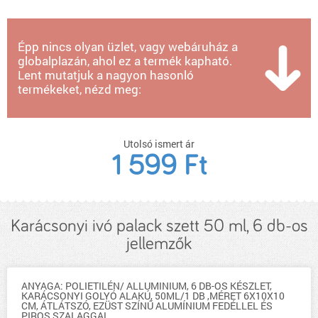
Épp nincs olyan üzlet, vagy webáruház a
globalplazán, ahol ez a termék kapható.
Lent mutatjuk a nagyon hasonló
termékeket, nézd meg:
Utolsó ismert ár
1 599 Ft
Karácsonyi ivó palack szett 50 ml, 6 db-os
jellemzők
ANYAGA: POLIETILÉN/ ALLUMINIUM, 6 DB-OS KÉSZLET,
KARÁCSONYI GOLYÓ ALAKÚ, 50ML/1 DB ,MÉRET 6X10X10
CM, ÁTLÁTSZÓ, EZÜST SZÍNŰ ALUMÍNIUM FEDÉLLEL ÉS
PIROS SZALAGGAL,