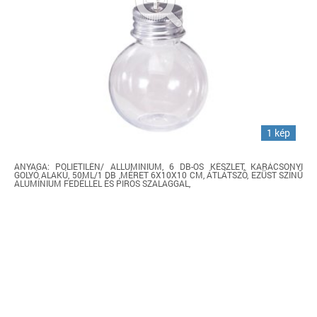
1 kép
ANYAGA: POLIETILÉN/ ALLUMINIUM, 6 DB-OS KÉSZLET, KARÁCSONYI
GOLYÓ ALAKÚ, 50ML/1 DB ,MÉRET 6X10X10 CM, ÁTLÁTSZÓ, EZÜST SZÍNŰ
ALUMÍNIUM FEDÉLLEL ÉS PIROS SZALAGGAL,