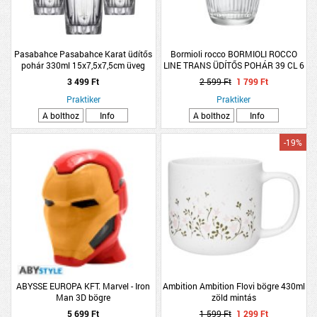
Pasabahce Pasabahce Karat üdítős
Bormioli rocco BORMIOLI ROCCO
pohár 330ml 15x7,5x7,5cm üveg
LINE TRANS ÜDÍTŐS POHÁR 39 CL 6
DB
3 499 Ft
2 599 Ft
1 799 Ft
Praktiker
Praktiker
A bolthoz
Info
A bolthoz
Info
-19%
ABYSSE EUROPA KFT. Marvel - Iron
Ambition Ambition Flovi bögre 430ml
Man 3D bögre
zöld mintás
(Kiegészítők/Relikviák)
5 699 Ft
1 599 Ft
1 299 Ft