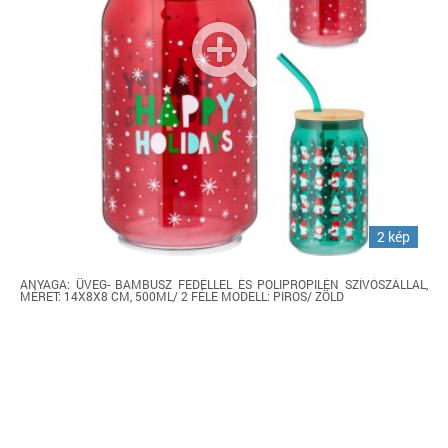
2 kép
ANYAGA: ÜVEG- BAMBUSZ FEDÉLLEL ÉS POLIPROPILÉN SZÍVÓSZÁLLAL,
MÉRET: 14X8X8 CM, 500ML/ 2 FÉLE MODELL: PIROS/ ZÖLD