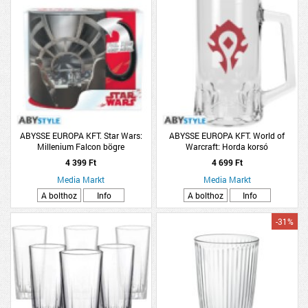
ABYSSE EUROPA KFT. Star Wars:
ABYSSE EUROPA KFT. World of
Millenium Falcon bögre
Warcraft: Horda korsó
(Kiegészítők/Relikviák)
(Kiegészítők/Relikviák)
4 399 Ft
4 699 Ft
Media Markt
Media Markt
A bolthoz
Info
A bolthoz
Info
-31%