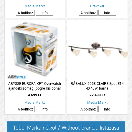
Media Markt
Praktiker
A bolthoz
Info
A bolthoz
Info
ABYSSE EUROPA KFT. Overwatch
RÁBALUX 6068 CLAIRE Spot E14
ajándékcsomag (bögre, kis pohár,
4X40W, barna
pohár) (Kiegészítők/Relikviák)
4 699 Ft
22 499 Ft
Media Markt
Media Markt
A bolthoz
Info
A bolthoz
Info
Többi Márka nélkül / Without brand... listázása