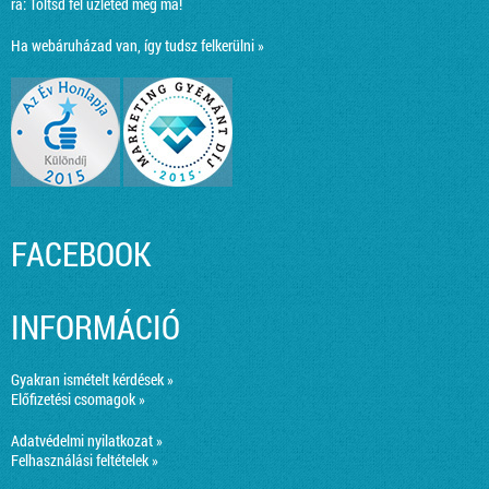
ra:
Töltsd fel üzleted még ma!
Ha webáruházad van, így tudsz felkerülni »
FACEBOOK
INFORMÁCIÓ
Gyakran ismételt kérdések »
Előfizetési csomagok »
Adatvédelmi nyilatkozat »
Felhasználási feltételek »