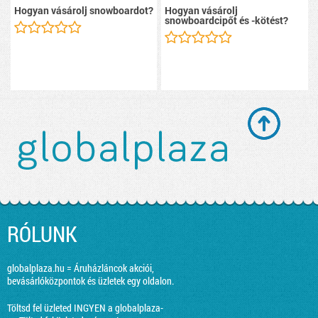
Hogyan vásárolj snowboardot?
Hogyan vásárolj
snowboardcipőt és -kötést?
RÓLUNK
globalplaza.hu = Áruházláncok akciói,
bevásárlóközpontok és üzletek egy oldalon.
Töltsd fel üzleted INGYEN a globalplaza-