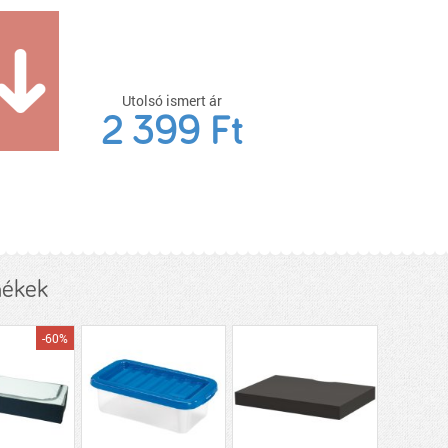
Utolsó ismert ár
2 399 Ft
mékek
-60%