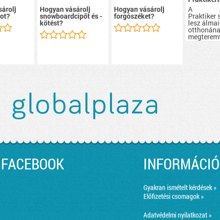
A
árolj
Hogyan vásárolj
Hogyan vásárolj
Praktiker 
ot?
snowboardcipőt és -
forgószéket?
lesz álma
kötést?
otthonán
megterem
FACEBOOK
INFORMÁCIÓ
Gyakran ismételt kérdések »
Előfizetési csomagok »
Adatvédelmi nyilatkozat »