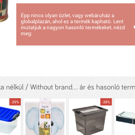
Épp nincs olyan üzlet, vagy webáruház a
globalplazán, ahol ez a termék kapható. Lent
mutatjuk a nagyon hasonló termékeket, nézd
meg:
a nélkül / Without brand... ár és hasonló ter
-39%
-38%