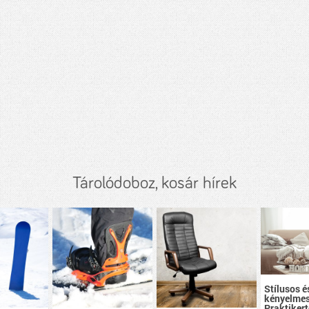
Tárolódoboz, kosár hírek
Stílusos é
kényelmes
Praktikert