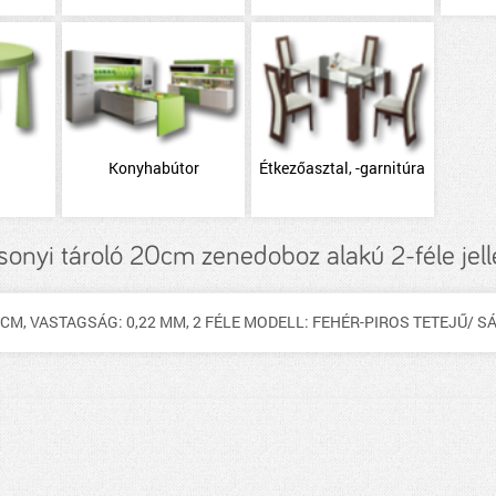
Konyhabútor
Étkezőasztal, -garnitúra
sonyi tároló 20cm zenedoboz alakú 2-féle jel
 CM, VASTAGSÁG: 0,22 MM, 2 FÉLE MODELL: FEHÉR-PIROS TETEJŰ/ S