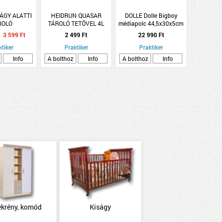
ÁGY ALATTI
HEIDRUN QUASAR
DOLLE Dolle Bigboy
ROLÓ
TÁROLÓ TETŐVEL 4L
médiapolc 44,5x30x5cm
LUSIV&quot;
32*20*10CM
antracit
3 599 Ft
2 499 Ft
22 990 Ft
X16X45CM
ktiker
Praktiker
Praktiker
Info
A bolthoz
Info
A bolthoz
Info
ekrény, komód
Kiságy