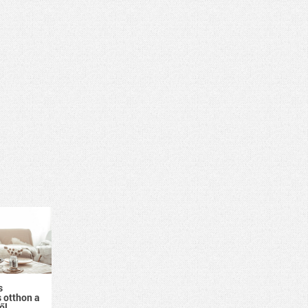
s
 otthon a
ől