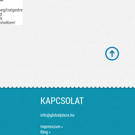
segítségedre
id
ak
tésében!
KAPCSOLAT
info@globalplaza.hu
Impresszum »
Blog »