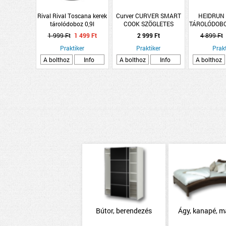
Rival Rival Toscana kerek
Curver CURVER SMART
HEIDRUN
tárolódoboz 0,9l
COOK SZÖGLETES
TÁROLÓDOB
15,5x15,5x6,5cm bükkfa
ÉTELTARTÓ 0,7L ÜVEG
1602 34
1 999 Ft
1 499 Ft
2 999 Ft
4 899 Ft
tetővel, fekete, műanyag
Praktiker
Praktiker
Prakt
A bolthoz
Info
A bolthoz
Info
A bolthoz
Bútor, berendezés
Ágy, kanapé, m