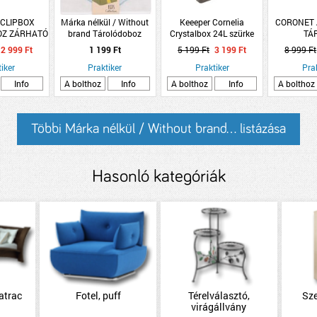
 CLIPBOX
Márka nélkül / Without
Keeeper Cornelia
CORONET 
OZ ZÁRHATÓ
brand Tárolódoboz
Crystalbox 24L szürke
TÁ
X23X16CM
30x30x30cm 4-féle
tároló doboz
&quot;EXC
2 999 Ft
1 199 Ft
5 199 Ft
3 199 Ft
8 999 Ft
állatmintás poliészter
2DB 105
iker
Praktiker
Praktiker
Pra
Info
A bolthoz
Info
A bolthoz
Info
A bolthoz
Többi Márka nélkül / Without brand... listázása
Hasonló kategóriák
atrac
Fotel, puff
Térelválasztó,
Sz
virágállvány