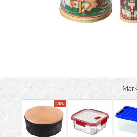
Márk
-25%