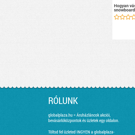
Hogyan vás
snowboard
RÓLUNK
globalplaza.hu = Áruházláncok akciói,
bevásárlóközpontok és üzletek egy oldalon.
Töltsd fel üzleted INGYEN a globalplaza-