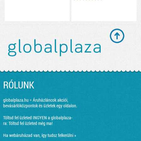
RÓLUNK
globalplaza.hu = Áruházláncok akciói,
bevásárlóközpontok és üzletek egy oldalon.
Töltsd fel üzleted INGYEN a globalplaza-
ra:
Töltsd fel üzleted még ma!
Ha webáruházad van, így tudsz felkerülni »