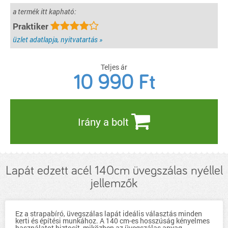
a termék itt kapható:
Praktiker
üzlet adatlapja, nyitvatartás »
Teljes ár
10 990
Ft
Irány a bolt
Lapát edzett acél 140cm üvegszálas nyéllel
jellemzők
Ez a strapabíró, üvegszálas lapát ideális választás minden
kerti és építési munkához. A 140 cm-es hosszúság kényelmes
használatot biztosít, miközben az üvegszálas anyag