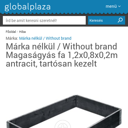
menü
Keresés
Főoldal
Hiba
Márka:
Márka nélkül / Without brand
Márka nélkül / Without brand
Magaságyás fa 1,2x0,8x0,2m
antracit, tartósan kezelt