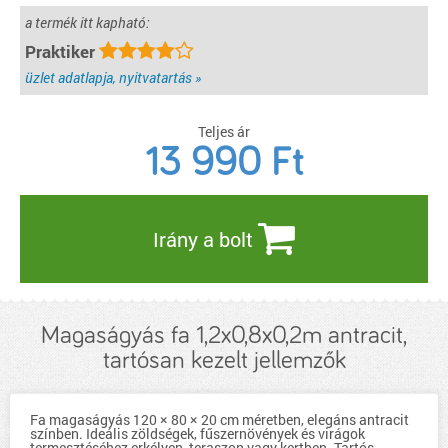
a termék itt kapható:
Praktiker
üzlet adatlapja, nyitvatartás »
Teljes ár
13 990
Ft
Irány a bolt
Magaságyás fa 1,2x0,8x0,2m antracit,
tartósan kezelt jellemzők
Fa magaságyás 120 × 80 × 20 cm méretben, elegáns antracit
színben. Ideális zöldségek, fűszernövények és virágok
termesztéséhez erkélyen, teraszon vagy kertben. Tartós