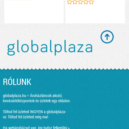
RÓLUNK
globalplaza.hu = Áruházláncok akciói,
bevásárlóközpontok és üzletek egy oldalon.
Töltsd fel üzleted INGYEN a globalplaza-
ra:
Töltsd fel üzleted még ma!
Ha webáruházad van, így tudsz felkerülni »