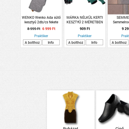
WENKO Wenko Ada sütő
MÁRKA NÉLKÜL KERTI
SEMME
kesztyű 2db/cs fekete
KESZTYŰ 2 MÉRETBEN
Semmelroc
szilikon
Kombi 6 cm
8 999 Ft
6 999 Ft
909 Ft
9 29
térkő 1s
Praktiker
Praktiker
1raklap=12 
Prakt
A bolthoz
Info
A bolthoz
Info
A bolthoz
Ruházat
Cipő