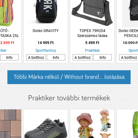
ŰTŐ -
Dorko GRAVITY
TOPEX 79R204
Dorko GEE
TÁSKA 25L
Szerszámos táska
PENCIL
2 699 Ft
14 999 Ft
5 499 Ft
15 999 F
iker
Sportfactory
Praktiker
Sport
Info
A bolthoz
Info
A bolthoz
Info
A bolthoz
Többi Márka nélkül / Without brand... listázása
Praktiker további termékek