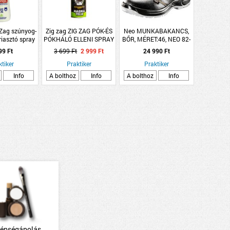
 Zag szúnyog-
Zig zag ZIG ZAG PÓK-ÉS
Neo MUNKABAKANCS,
riasztó spray
PÓKHÁLÓ ELLENI SPRAY
BŐR, MÉRET:46, NEO 82-
ttal 100 ml
500ML
027
99 Ft
3 699 Ft
2 999 Ft
24 990 Ft
ktiker
Praktiker
Praktiker
Info
A bolthoz
Info
A bolthoz
Info
épségápolás