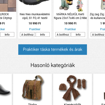
LROCK
Neo Neo munkavédelmi
MÁRKA NÉLKÜL Kerti
Zig zag Zig
k Citytop
cipő, S1 FO, 41 textil
figura 23x17x46 cm 2-féle
és kullancs
 barna mix
felsőrész, acélbetét,
lime illa
9 Ft
10 990 Ft
10 990 Ft
1 9
or=1,08nm
csúszásmentes talp
sor=12,96nm
iker
Praktiker
Praktiker
Pra
Info
A bolthoz
Info
A bolthoz
Info
A bolthoz
Praktiker táska termékek és árak
Hasonló kategóriák
Táska
Kiegészítők
Sz