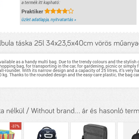
a termék itt kapható:
Praktiker
üzlet adatlapja, nyitvatartás »
lbula táska 25l 34x23,5x40cm vörös műanya
ilable as a handy multi bag. Due to the trendy colours and the stylish 
hopping bag, for transporting in the car, for gardening, picnic or simply
all-rounder. With its narrow design and a capacity of 25 litres, it’s ver
 kg. Thanks to the rounded design and the easy-care plastic, the bag ca
a nélkül / Without brand... ár és hasonló ter
-37%