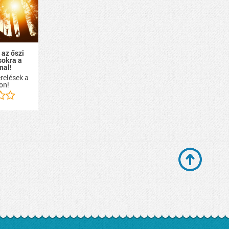
 az őszi
sokra a
nal!
relések a
on!