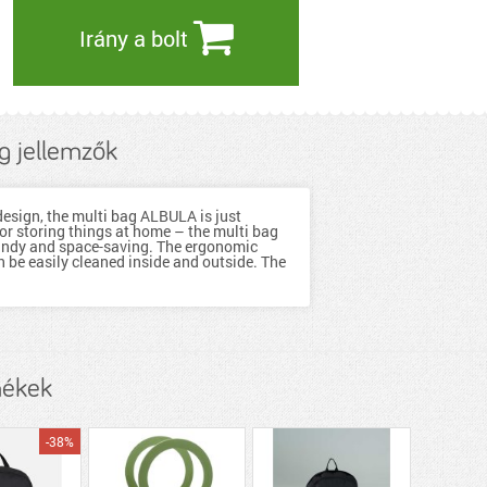
Irány a bolt
g jellemzők
design, the multi bag ALBULA is just
 for storing things at home – the multi bag
y handy and space-saving. The ergonomic
n be easily cleaned inside and outside. The
mékek
-38%