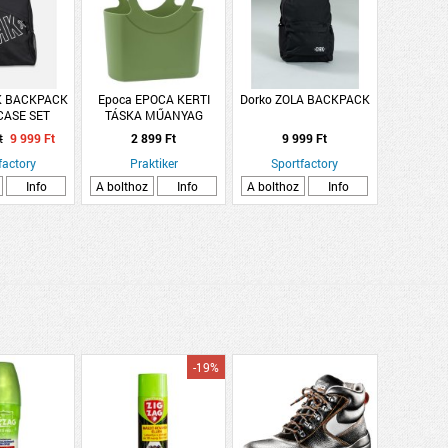
K BACKPACK
Epoca EPOCA KERTI
Dorko ZOLA BACKPACK
CASE SET
TÁSKA MŰANYAG
3450ML ZÖLD
t
9 999 Ft
2 899 Ft
9 999 Ft
factory
Praktiker
Sportfactory
Info
A bolthoz
Info
A bolthoz
Info
-19%