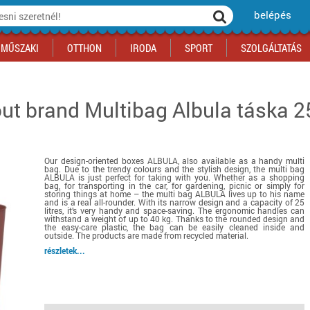
belépés
MŰSZAKI
OTTHON
IRODA
SPORT
SZOLGÁLTATÁS
out brand
Multibag Albula táska 
ka
yógyszertár
csálnivaló
Sport akciók
Építkezés
Fitneszközpont
Biztonságtechnika
kciók
a
, gördeszka, roller
ék
mékek, sütemények
Szolgáltatás akciók
Szerszám, barkács, alkatrész
Kocsmasport
Ünnepi dekoráció
tító, parkolás
s ital
Iskolakezdés, papír, írószer
Motor
Fűtés
Our design-oriented boxes ALBULA, also available as a handy multi
ás akciók
k
l
Háziállatok
Autó
bag. Due to the trendy colours and the stylish design, the multi bag
ALBULA is just perfect for taking with you. Whether as a shopping
iók
Bébi
Ingatlan
bag, for transporting in the car, for gardening, picnic or simply for
storing things at home – the multi bag ALBULA lives up to his name
ók
Gyógyászati segédeszköz
and is a real all-rounder. With its narrow design and a capacity of 25
litres, it’s very handy and space-saving. The ergonomic handles can
withstand a weight of up to 40 kg. Thanks to the rounded design and
Regisztrálj az oldalunkra INGYEN itt ››
the easy-care plastic, the bag can be easily cleaned inside and
outside. The products are made from recycled material.
Regisztrálj az oldalunkra INGYEN itt ››
Regisztrálj az oldalunkra INGYEN itt ››
Regisztrálj az oldalunkra INGYEN itt ››
Regisztrálj az oldalunkra INGYEN itt ››
Regisztrálj az oldalunkra INGYEN itt ››
Regisztrálj az oldalunkra INGYEN itt ››
részletek...
Regisztrálj az oldalunkra INGYEN itt ››