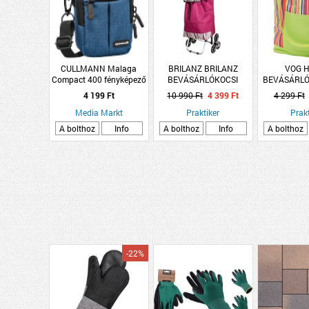
CULLMANN Malaga
BRILANZ BRILANZ
VOG H
Compact 400 fényképező
BEVÁSÁRLÓKOCSI
BEVÁSÁRLÓ
tok, kék
LÉPCSŐJÁRÓ
4 199 Ft
10 990 Ft
4 399 Ft
4 299 Ft
KEREKEKKEL 30L
Media Markt
92X42X38CM
Praktiker
Prakt
A bolthoz
Info
A bolthoz
Info
A bolthoz
-22%