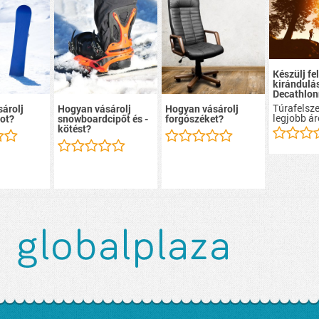
Készülj fel
kirándulá
Decathlon
Túrafelsze
árolj
Hogyan vásárolj
Hogyan vásárolj
legjobb ár
ot?
snowboardcipőt és -
forgószéket?
kötést?