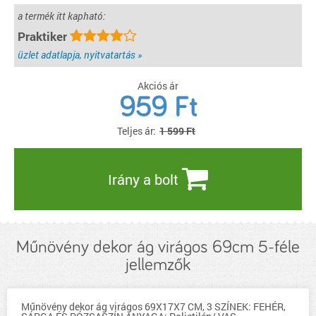
a termék itt kapható:
Praktiker
üzlet adatlapja, nyitvatartás »
Akciós ár
959
Ft
Teljes ár:
1 599 Ft
Irány a bolt
Műnövény dekor ág virágos 69cm 5-féle
jellemzők
Műnövény dekor ág virágos 69X17X7 CM, 3 SZÍNEK: FEHÉR,