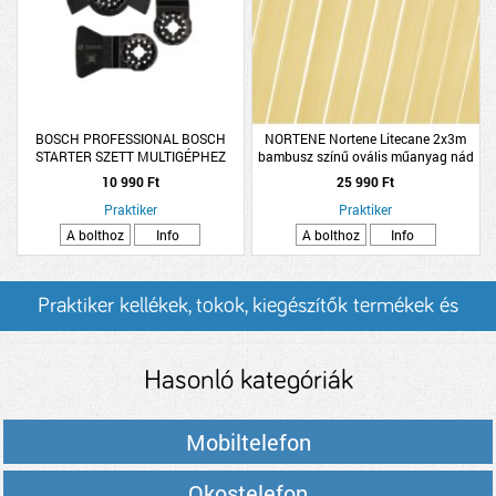
BOSCH PROFESSIONAL BOSCH
NORTENE Nortene Litecane 2x3m
STARTER SZETT MULTIGÉPHEZ
bambusz színű ovális műanyag nád
CSEMPÉHEZ 3 RÉSZES
10 990 Ft
25 990 Ft
Praktiker
Praktiker
A bolthoz
Info
A bolthoz
Info
Praktiker kellékek, tokok, kiegészítők termékek és
árak
Hasonló kategóriák
Mobiltelefon
Okostelefon