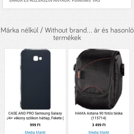
SÁRGA ÉS RÓZSASZÍN ANYAGA: Polietilén/ VAS
Márka nélkül / Without brand... ár és hasonló
termékek
CASE AND PRO Samsung Galaxy
HAMA Astana 90 fotós táska
J4+ vékony szilikon hátlap, Fekete (
(115714)
TPU-SAM-J4-PLUS-BK)
999 Ft
3 499 Ft
Media Markt
Media Markt