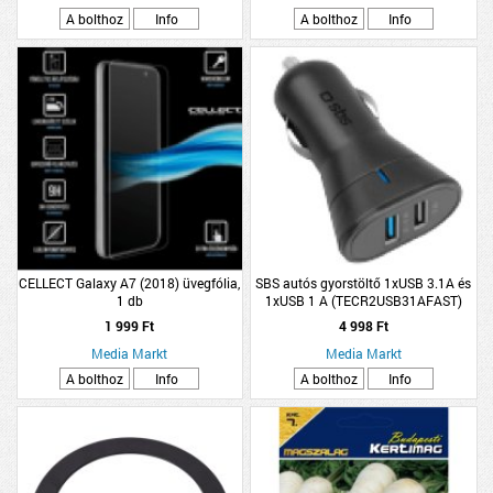
A bolthoz
Info
A bolthoz
Info
CELLECT Galaxy A7 (2018) üvegfólia,
SBS autós gyorstöltő 1xUSB 3.1A és
1 db
1xUSB 1 A (TECR2USB31AFAST)
1 999 Ft
4 998 Ft
Media Markt
Media Markt
A bolthoz
Info
A bolthoz
Info