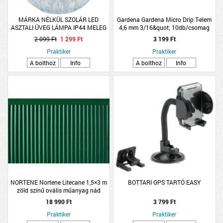
MÁRKA NÉLKÜL SZOLÁR LED
Gardena Gardena Micro Drip T-elem
ASZTALI ÜVEG LÁMPA IP44 MELEG
4,6 mm 3/16&quot; 10db/csomag
FEHÉR 6X10CM ÁTLÁTSZÓ 3-FÉLE
2 099 Ft
1 299 Ft
3 199 Ft
Praktiker
Praktiker
A bolthoz
Info
A bolthoz
Info
NORTENE Nortene Litecane 1,5×3 m
BOTTARI GPS TARTÓ EASY
zöld színű ovális műanyag nád
18 990 Ft
3 799 Ft
Praktiker
Praktiker