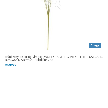
1 kép
Műnövény dekor ág virágos 69X17X7 CM, 3 SZÍNEK: FEHÉR, SÁRGA ÉS
RÓZSASZÍN ANYAGA: Polietilén/ VAS
részletek...