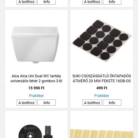
A bolthoz
Info
A bolthoz
Info
Alca Alca Uni Dual WC tartály
SUKI CSÚSZÁSGÁTLÓ ÖNTAPADÓS
univerzális fehér 2 gombos 3-6l
ÁTMÉRŐ 20 MM FEKETE 16DB-OS
öblítési mennyiség
15 990 Ft
499 Ft
Praktiker
Praktiker
A bolthoz
Info
A bolthoz
Info