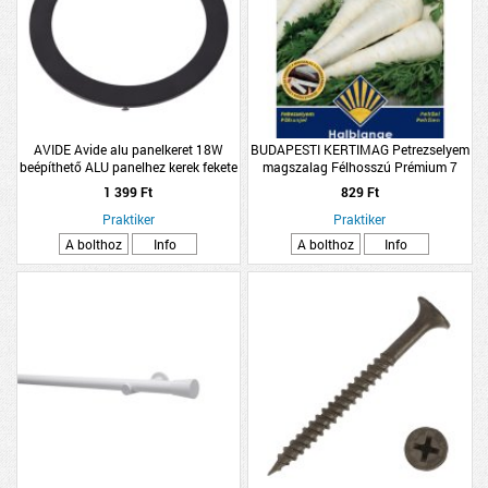
AVIDE Avide alu panelkeret 18W
BUDAPESTI KERTIMAG Petrezselyem
beépíthető ALU panelhez kerek fekete
magszalag Félhosszú Prémium 7
1 399 Ft
829 Ft
Praktiker
Praktiker
A bolthoz
Info
A bolthoz
Info