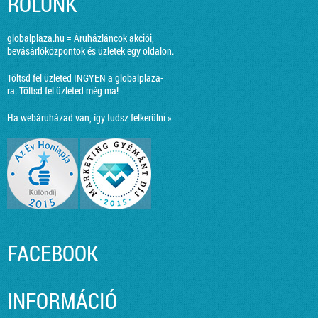
RÓLUNK
globalplaza.hu = Áruházláncok akciói,
bevásárlóközpontok és üzletek egy oldalon.
Töltsd fel üzleted INGYEN a globalplaza-
ra:
Töltsd fel üzleted még ma!
Ha webáruházad van, így tudsz felkerülni »
FACEBOOK
INFORMÁCIÓ