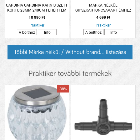
GARDINIA GARDINIA KARNIS SZETT
MÁRKA NÉLKÜL
KORFU 28MM 240CM FEHÉR FÉM
GIPSZKARTONCSAVAR FÉMHEZ
3.5X25MM SF PH FOSZFÁTOZOTT
10 990 Ft
4 699 Ft
1000DB/CSM
Praktiker
Praktiker
A bolthoz
Info
A bolthoz
Info
Többi Márka nélkül / Without brand... listázása
Praktiker további termékek
-38%