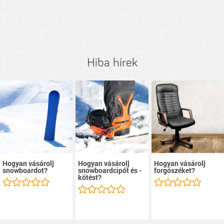
Hiba hírek
Hogyan vásárolj
Hogyan vásárolj
Hogyan vásárolj
snowboardot?
snowboardcipőt és -
forgószéket?
kötést?