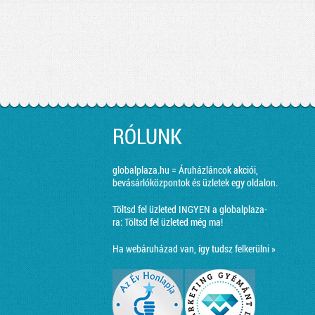
RÓLUNK
globalplaza.hu = Áruházláncok akciói,
bevásárlóközpontok és üzletek egy oldalon.
Töltsd fel üzleted INGYEN a globalplaza-
ra:
Töltsd fel üzleted még ma!
Ha webáruházad van, így tudsz felkerülni »