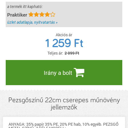
a termék itt kapható:
Praktiker
üzlet adatlapja, nyitvatartás »
Akciós ár
1 259
Ft
Teljes ár:
2 099 Ft
Irány a bolt
Pezsgőszínű 22cm cserepes műnövény
jellemzők
ANYAGA: 35% papír 35% PE, 20% PE hab, 10% egyéb. PEZSGŐ