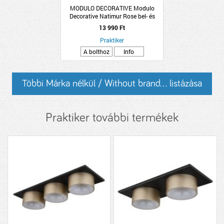
MODULO DECORATIVE Modulo
Decorative Natimur Rose bel- és
kültéri falburkoló 20x10cm többszínű
13 990 Ft
Praktiker
A bolthoz
Info
Többi Márka nélkül / Without brand... listázása
Praktiker további termékek