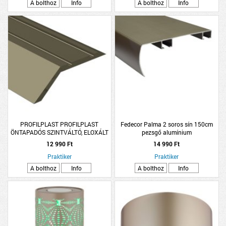
A bolthoz
Info
A bolthoz
Info
PROFILPLAST PROFILPLAST
Fedecor Palma 2 soros sín 150cm
ÖNTAPADÓS SZINTVÁLTÓ, ELOXÁLT
pezsgő alumínium
ALUMÍNIUM, PROFIL, 8MMX2,7M,
12 990 Ft
14 990 Ft
MATT PEZSGŐ
Praktiker
Praktiker
A bolthoz
Info
A bolthoz
Info