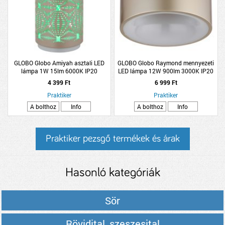
GLOBO Globo Amiyah asztali LED
GLOBO Globo Raymond mennyezeti
lámpa 1W 15lm 6000K IP20
LED lámpa 12W 900lm 3000K IP20
RGB14cm pezsgő szín
15cm pezsgő színű
4 399 Ft
6 999 Ft
Praktiker
Praktiker
A bolthoz
Info
A bolthoz
Info
Praktiker pezsgő termékek és árak
Hasonló kategóriák
Sör
Rövidital, szeszesital