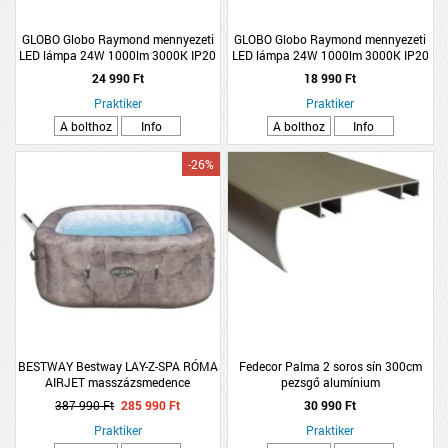
GLOBO Globo Raymond mennyezeti
GLOBO Globo Raymond mennyezeti
LED lámpa 24W 1000lm 3000K IP20
LED lámpa 24W 1000lm 3000K IP20
58x20x11cm pezsgő szín
46x20x11,3cm pezsgő színű
24 990 Ft
18 990 Ft
Praktiker
Praktiker
A bolthoz
Info
A bolthoz
Info
-26%
BESTWAY Bestway LAY-Z-SPA RÓMA
Fedecor Palma 2 soros sín 300cm
AIRJET masszázsmedence
pezsgő alumínium
180X180X71cm
387 990 Ft
285 990 Ft
30 990 Ft
Praktiker
Praktiker