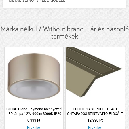
METÁL SZÍNŰ , 3 FÉLE MODELL:
Márka nélkül / Without brand... ár és hasonló
termékek
GLOBO Globo Raymond mennyezeti
PROFILPLAST PROFILPLAST
LED lámpa 12W 900lm 3000K IP20
ÖNTAPADÓS SZINTVÁLTÓ, ELOXÁLT
15cm pezsgő színű
ALUMÍNIUM, PROFIL, 8MMX2,7M,
6 999 Ft
12 990 Ft
MATT PEZSGŐ
Praktiker
Praktiker