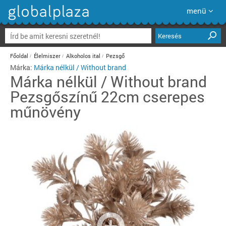
menü
Keresés
Főoldal
Élelmiszer
Alkoholos ital
Pezsgő
Márka:
Márka nélkül / Without brand
Márka nélkül / Without brand
Pezsgőszínű 22cm cserepes
műnövény