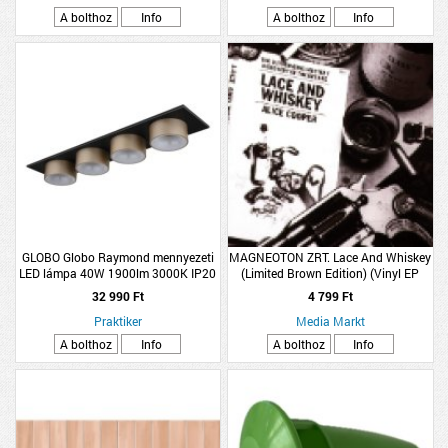
A bolthoz
Info
A bolthoz
Info
GLOBO Globo Raymond mennyezeti
MAGNEOTON ZRT. Lace And Whiskey
LED lámpa 40W 1900lm 3000K IP20
(Limited Brown Edition) (Vinyl EP
86x20x11cm pezsgő színű
(12""))
32 990 Ft
4 799 Ft
Praktiker
Media Markt
A bolthoz
Info
A bolthoz
Info