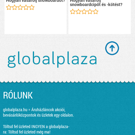
Hogyan vásárolj snowboardot?
Hogyan vásárolj
snowboardcipőt és -kötést?
RÓLUNK
globalplaza.hu = Áruházláncok akciói,
bevásárlóközpontok és üzletek egy oldalon.
Töltsd fel üzleted INGYEN a globalplaza-
ra:
Töltsd fel üzleted még ma!