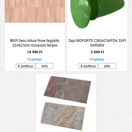
IBER Deco Allure Rose fagyálló
Zapi BIOFORTE CSIGACSAPDA ZAPI
32x62,5cm rózsaszín fényes
GARDEN
dekorcsempe
10 990 Ft
2 099 Ft
Praktiker
Praktiker
A bolthoz
Info
A bolthoz
Info