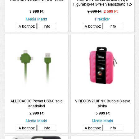
Figurák Ip44 3-féle Választható 12-
15cm
3 999 Ft
3 999 Ft
2 599 Ft
Media Markt
Praktiker
A bolthoz
Info
A bolthoz
Info
ALLOCACOC Power USB-C zöld
VIREO CV210PNK Bubble Sleeve
adatkábel
táska
2 999 Ft
5 999 Ft
Media Markt
Media Markt
A bolthoz
Info
A bolthoz
Info