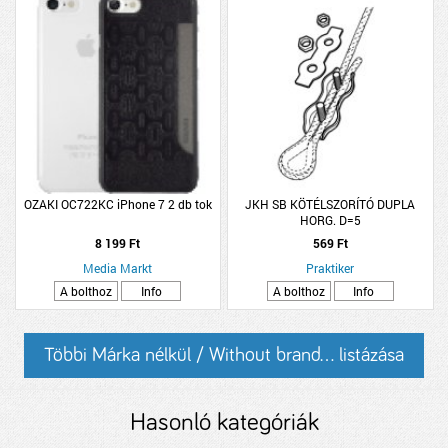
OZAKI OC722KC iPhone 7 2 db tok
JKH SB KÖTÉLSZORÍTÓ DUPLA
HORG. D=5
8 199 Ft
569 Ft
Media Markt
Praktiker
A bolthoz
Info
A bolthoz
Info
Többi Márka nélkül / Without brand... listázása
Hasonló kategóriák