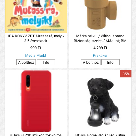
LÍRA KÖNYV ZRT. Mutass rá, melyik!
Márka nélkül / Without brand
3-5 éveseknek
Biztonsági szelep 3/4&quot; BM
999 Ft
4 299 Ft
Media Markt
Praktiker
A bolthoz
Info
A bolthoz
Info
-35%
HUAWEI P30 szilikon tok - piros
HOME Home Szolár Led Kutya