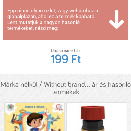
Épp nincs olyan üzlet, vagy webáruház a
globalplazán, ahol ez a termék kapható.
Lent mutatjuk a nagyon hasonló
termékeket, nézd meg:
Utolsó ismert ár
199 Ft
Márka nélkül / Without brand... ár és hasonló
termékek