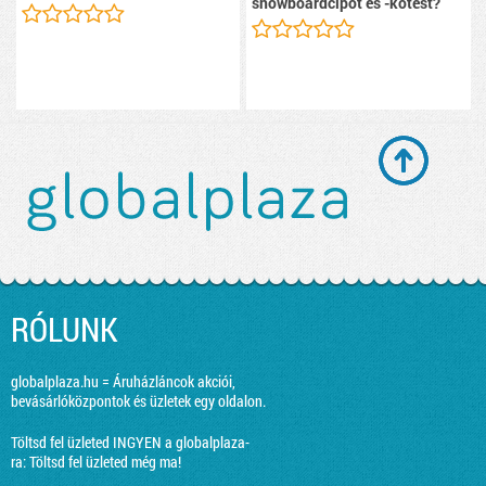
snowboardcipőt és -kötést?
RÓLUNK
globalplaza.hu = Áruházláncok akciói,
bevásárlóközpontok és üzletek egy oldalon.
Töltsd fel üzleted INGYEN a globalplaza-
ra:
Töltsd fel üzleted még ma!