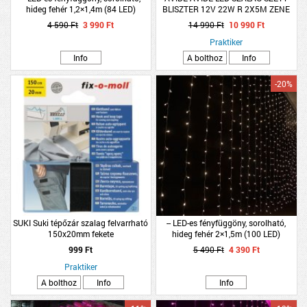
hideg fehér 1,2×1,4m (84 LED)
BLISZTER 12V 22W R 2X5M ZENE
VEZÉRLÉS + IR TÁVIRÁNYÍTÓ
4 590 Ft
3 990 Ft
14 990 Ft
10 990 Ft
Praktiker
Info
A bolthoz
Info
-20%
SUKI Suki tépőzár szalag felvarrható
-- LED-es fényfüggöny, sorolható,
150x20mm fekete
hideg fehér 2×1,5m (100 LED)
999 Ft
5 490 Ft
4 390 Ft
Praktiker
A bolthoz
Info
Info