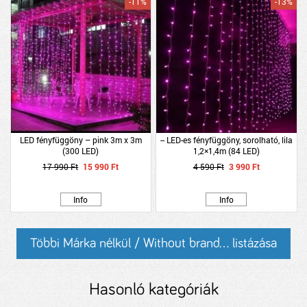
-11%
-13%
LED fényfüggöny – pink 3m x 3m
-- LED-es fényfüggöny, sorolható, lila
(300 LED)
1,2×1,4m (84 LED)
17 990 Ft
15 990 Ft
4 590 Ft
3 990 Ft
Info
Info
Többi Márka nélkül / Without brand... listázása
Hasonló kategóriák