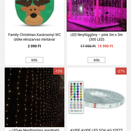
Family Christmas Karácsonyi WC
LED fényfüggöny – pink 3m x 3m
ülőke rénszarvas mintával
(300 LED)
2 090 Ft
17 990 Ft
15 990 Ft
Info
Info
-13%
-27%
-- LED-es fényfüggöny, sorolható,
AVIDE AVIDE LED SZALAG SZETT