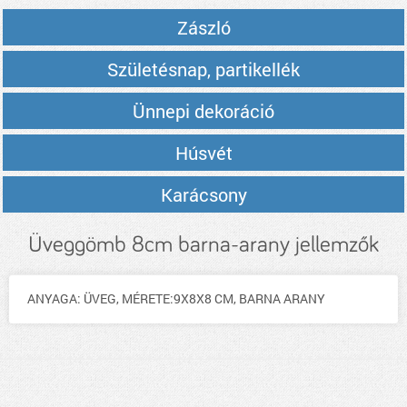
Zászló
Születésnap, partikellék
Ünnepi dekoráció
Húsvét
Karácsony
Üveggömb 8cm barna-arany jellemzők
ANYAGA: ÜVEG, MÉRETE:9X8X8 CM, BARNA ARANY