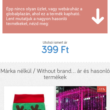
Épp nincs olyan üzlet, vagy webáruház a
globalplazán, ahol ez a termék kapható.
Lent mutatjuk a nagyon hasonló
termékeket, nézd meg:
Utolsó ismert ár
399 Ft
Márka nélkül / Without brand... ár és hasonló
termékek
-11%