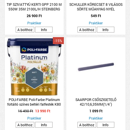
TIP SZIVATTYÚ KERTI GPP 2100 M
SCHULLER KÖRECSET 8 VILÁGOS
550W 35M 2100L/H STEINBERG
SÖRTE MŰANYAG NYÉL
ÖNTVÉNY
26 900 Ft
549 Ft
Praktiker
Praktiker
A bolthoz
Info
A bolthoz
Info
-15%
POLI-FARBE Poli-Farbe Platinum
SAARPOR CSŐSZIGETELŐ
foltálló színes beltéri falfesték K80
42/10,6,35MM(1/4˝)
Kökény, 5l
16 490 Ft
13 990 Ft
1 099 Ft
Praktiker
Praktiker
A bolthoz
Info
A bolthoz
Info