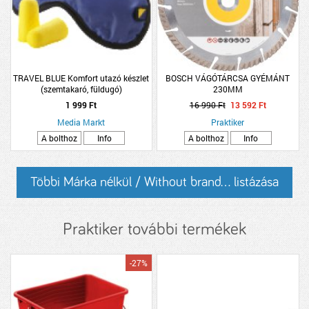
TRAVEL BLUE Komfort utazó készlet
BOSCH VÁGÓTÁRCSA GYÉMÁNT
(szemtakaró, füldugó)
230MM
1 999 Ft
16 990 Ft
13 592 Ft
Media Markt
Praktiker
A bolthoz
Info
A bolthoz
Info
Többi Márka nélkül / Without brand... listázása
Praktiker további termékek
-27%