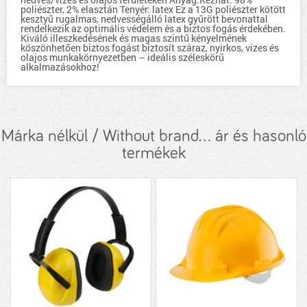
poliészter, 2% elasztán Tenyér: latex Ez a 13G poliészter kötött
kesztyű rugalmas, nedvességálló latex gyűrött bevonattal
rendelkezik az optimális védelem és a biztos fogás érdekében.
Kiváló illeszkedésének és magas szintű kényelmének
köszönhetően biztos fogást biztosít száraz, nyirkos, vizes és
olajos munkakörnyezetben – ideális széleskörű
alkalmazásokhoz!
Márka nélkül / Without brand... ár és hasonló
termékek