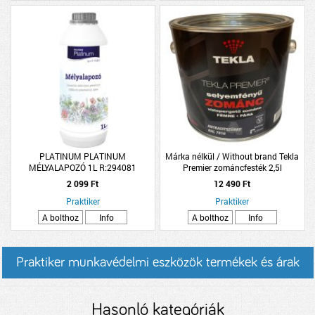
PLATINUM PLATINUM
Márka nélkül / Without brand Tekla
MÉLYALAPOZÓ 1L R:294081
Premier zománcfesték 2,5l
selyemfényű RAL7016 antracitszürke
2 099 Ft
12 490 Ft
Praktiker
Praktiker
A bolthoz
Info
A bolthoz
Info
Praktiker munkavédelmi eszközök termékek és árak
Hasonló kategóriák