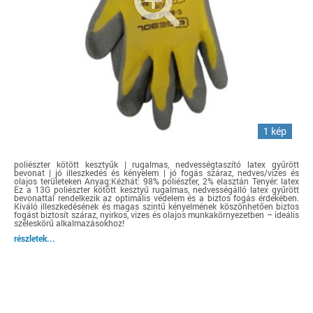
1 kép
poliészter kötött kesztyűk | rugalmas, nedvességtaszító latex gyűrött
bevonat | jó illeszkedés és kényelem | jó fogás száraz, nedves/vizes és
olajos területeken Anyag:Kézhát: 98% poliészter, 2% elasztán Tenyér: latex
Ez a 13G poliészter kötött kesztyű rugalmas, nedvességálló latex gyűrött
bevonattal rendelkezik az optimális védelem és a biztos fogás érdekében.
Kiváló illeszkedésének és magas szintű kényelmének köszönhetően biztos
fogást biztosít száraz, nyirkos, vizes és olajos munkakörnyezetben – ideális
széleskörű alkalmazásokhoz!
részletek...