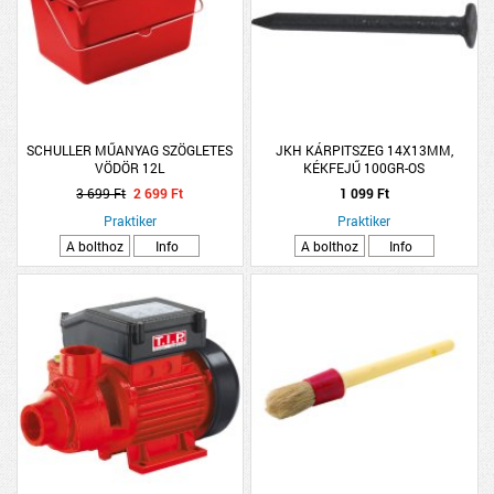
SCHULLER MŰANYAG SZÖGLETES
JKH KÁRPITSZEG 14X13MM,
VÖDÖR 12L
KÉKFEJŰ 100GR-OS
3 699 Ft
2 699 Ft
1 099 Ft
Praktiker
Praktiker
A bolthoz
Info
A bolthoz
Info