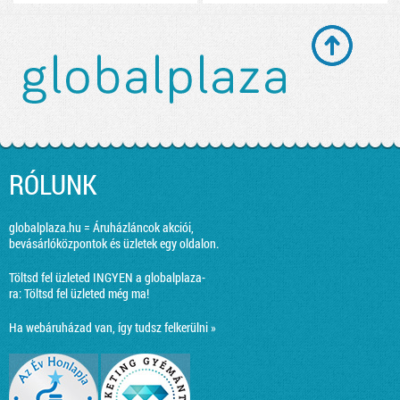
RÓLUNK
globalplaza.hu = Áruházláncok akciói,
bevásárlóközpontok és üzletek egy oldalon.
Töltsd fel üzleted INGYEN a globalplaza-
ra:
Töltsd fel üzleted még ma!
Ha webáruházad van, így tudsz felkerülni »