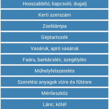
Hosszabbító, kapcsoló, dugalj
Kerti szerszám
Zseblámpa
Géptartozék
Vasáruk, apró vasáruk
Faáru, barkácsléc, szegélyléc
Műhelyfelszerelés
Szerelési anyagok vízre és fűtésre
Mérőeszköz
Lánc, kötél