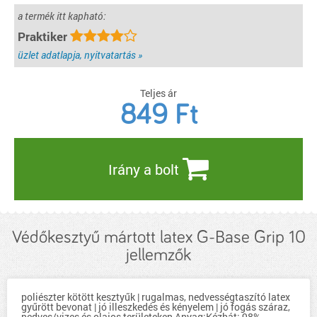
a termék itt kapható:
Praktiker
üzlet adatlapja, nyitvatartás »
Teljes ár
849
Ft
Irány a bolt
Védőkesztyű mártott latex G-Base Grip 10
jellemzők
poliészter kötött kesztyűk | rugalmas, nedvességtaszító latex
gyűrött bevonat | jó illeszkedés és kényelem | jó fogás száraz,
nedves/vizes és olajos területeken Anyag:Kézhát: 98%