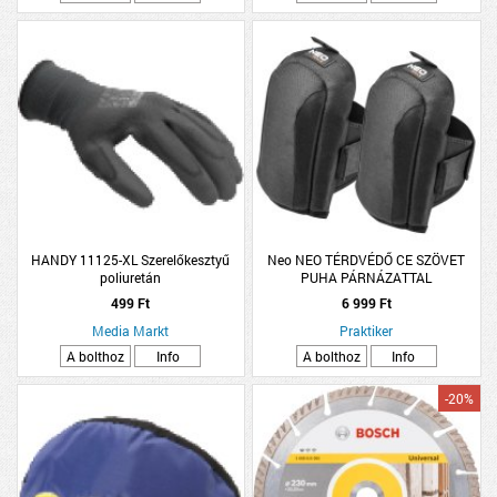
HANDY 11125-XL Szerelőkesztyű
Neo NEO TÉRDVÉDŐ CE SZÖVET
poliuretán
PUHA PÁRNÁZATTAL
499 Ft
6 999 Ft
Media Markt
Praktiker
A bolthoz
Info
A bolthoz
Info
-20%