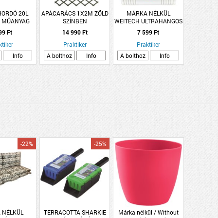
HORDÓ 20L
APÁCARÁCS 1X2M ZÖLD
MÁRKA NÉLKÜL
 MŰANYAG
SZÍNBEN
WEITECH ULTRAHANGOS
SZÚNYOGRIASZTÓ
99 Ft
14 990 Ft
7 599 Ft
KÜLTÉRI ELEMES 50M2
ktiker
Praktiker
Praktiker
Info
A bolthoz
Info
A bolthoz
Info
-22%
-25%
 NÉLKÜL
TERRACOTTA SHARKIE
Márka nélkül / Without