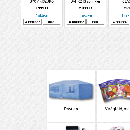
GYOMKISZÚRÓ
DAPK24S sprinkler
CLA
(TEMETŐI)
permetező tüskével
METÉLŐPET
1 999 Ft
2 099 Ft
269
MOOSK
Praktiker
Praktiker
Prakt
A bolthoz
Info
A bolthoz
Info
A bolthoz
Pavilon
Virágföld, m