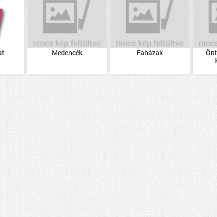
at
Medencék
Faházak
Önt