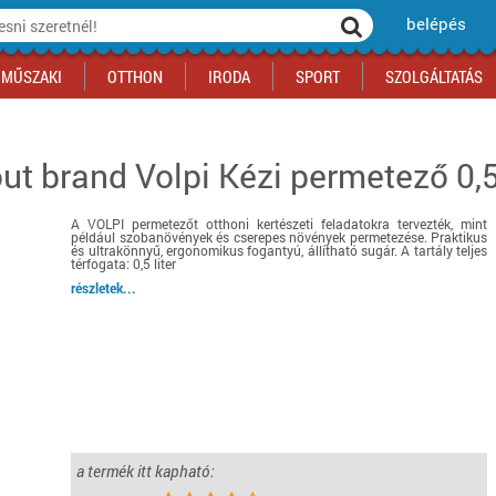
belépés
MŰSZAKI
OTTHON
IRODA
SPORT
SZOLGÁLTATÁS
out brand
Volpi Kézi permetező 0
ka
yógyszertár
csálnivaló
Sport akciók
Építkezés
Fitneszközpont
Biztonságtechnika
kciók
a
, gördeszka, roller
ék
mékek, sütemények
Szolgáltatás akciók
Szerszám, barkács, alkatrész
Kocsmasport
Ünnepi dekoráció
A VOLPI permetezőt otthoni kertészeti feladatokra tervezték, mint
tító, parkolás
s ital
Iskolakezdés, papír, írószer
Motor
Fűtés
például szobanövények és cserepes növények permetezése. Praktikus
és ultrakönnyű, ergonomikus fogantyú, állítható sugár. A tartály teljes
ás akciók
k
l
Háziállatok
Autó
térfogata: 0,5 liter
részletek...
iók
Bébi
Ingatlan
ók
Gyógyászati segédeszköz
Regisztrálj az oldalunkra INGYEN itt ››
Regisztrálj az oldalunkra INGYEN itt ››
Regisztrálj az oldalunkra INGYEN itt ››
Regisztrálj az oldalunkra INGYEN itt ››
Regisztrálj az oldalunkra INGYEN itt ››
Regisztrálj az oldalunkra INGYEN itt ››
Regisztrálj az oldalunkra INGYEN itt ››
Regisztrálj az oldalunkra INGYEN itt ››
a termék itt kapható: