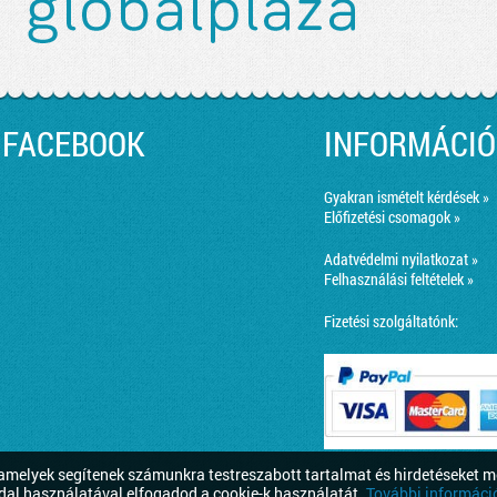
FACEBOOK
INFORMÁCIÓ
Gyakran ismételt kérdések »
Előfizetési csomagok »
Adatvédelmi nyilatkozat »
Felhasználási feltételek »
Fizetési szolgáltatónk:
melyek segítenek számunkra testreszabott tartalmat és hirdetéseket m
dal használatával elfogadod a cookie-k használatát.
További információ 