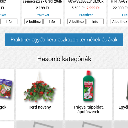
SSIC
szemeteszsák G 30l 20db
ÁGYÁSSZEGÉLY LILOUX
HINTAÁGY
REZSELYEM
20X120CM
CM 2 
 Ft
2 199 Ft
5 699 Ft
2 999 Ft
22 990 Ft
RAUSE
VASTAGSÁG:1,4CM
DARÁL
iker
Praktiker
Praktiker
Pra
Info
A bolthoz
Info
A bolthoz
Info
A bolthoz
Praktiker egyéb kerti eszközök termékek és árak
Hasonló kategóriák
agok
Kerti növény
Trágya, tápoldat,
Egyéb
ápolószerek