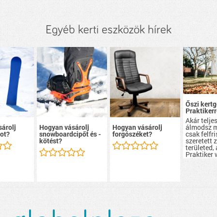
Egyéb kerti eszközök hírek
Őszi kert
Praktikerr
Akár teljes
álmodsz m
árolj
Hogyan vásárolj
Hogyan vásárolj
csak felfr
ot?
snowboardcipőt és -
forgószéket?
szeretett 
kötést?
területed, 
Praktiker
minden el
megtaláls
csak szük
lehet.