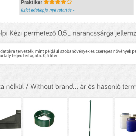
Praktiker
üzlet adatlapja, nyitvatartás »
lpi Kézi permetező 0,5L narancssárga jellem
adatokra tervezték, mint például szobanövények és cserepes növények p
tály teljes térfogata: 0,5 liter
a nélkül / Without brand... ár és hasonló ter