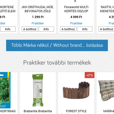
 NORTENE
JKH DRÓTHUZAL MŰE.
Floraworld MULTI
RASTYL 
GZÍTŐ ELEM
BEVONATOS ZÖLD
KERÍTÉS OSZLOP
MENETES
 SZÜRKE
0,7/1,2MM 50M
9 Ft
1 299 Ft
4 099 Ft
4 2
iker
Praktiker
Praktiker
Pra
Info
A bolthoz
Info
A bolthoz
Info
A bolthoz
Többi Márka nélkül / Without brand... listázása
Praktiker további termékek
-47%
 KERTIMAG
Brabantia Brabantia
FOREST STYLE
MÁRKA