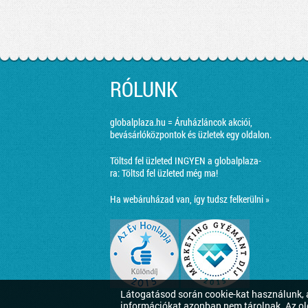
RÓLUNK
globalplaza.hu = Áruházláncok akciói,
bevásárlóközpontok és üzletek egy oldalon.
Töltsd fel üzleted INGYEN a globalplaza-
ra:
Töltsd fel üzleted még ma!
Ha webáruházad van, így tudsz felkerülni »
Látogatásod során cookie-kat használunk, a
információkat azonban nem tárolnak. Az ol