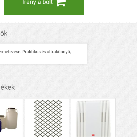
Irány a bolt
zők
ermetezése. Praktikus és ultrakönnyű,
mékek