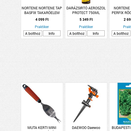
NORTENE NORTENE TAP
DARÁZSIRTÓ AEROSZOL
NORTENE
BASFIX TAKARÓELEM
PROTECT 750ML
PERFIX RÖ
12,5X12,5X2CM
6X14CM
4 099 Ft
5 349 Ft
2 69
ANTRACIT
Praktiker
Praktiker
Prakt
A bolthoz
Info
A bolthoz
Info
A bolthoz
MUTA KERTI MINI
DAEWOO Daewoo
BUDAPESTI