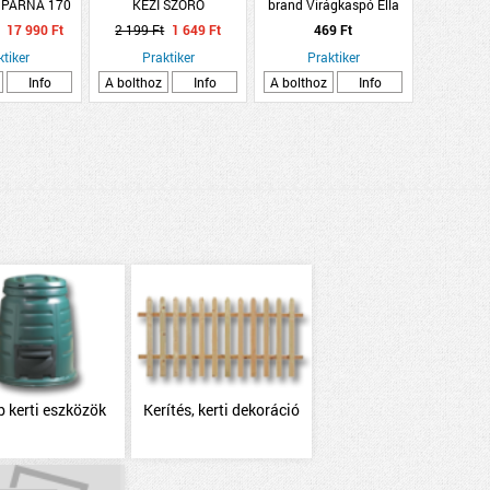
 PÁRNA 170
KÉZI SZÓRÓ
brand Virágkaspó Ella
RÉSZES
matt átm.:13cm élénk
17 990 Ft
2 199 Ft
1 649 Ft
469 Ft
THABOS
magenta színben
ktiker
Praktiker
Praktiker
Info
A bolthoz
Info
A bolthoz
Info
 kerti eszközök
Kerítés, kerti dekoráció