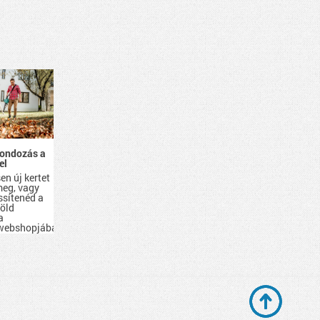
gondozás a
el
en új kertet
eg, vagy
issítenéd a
zöld
a
 webshopjában
emet
z, amire
séged