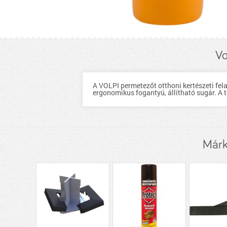
Vo
A VOLPI permetezőt otthoni kertészeti fel
ergonomikus fogantyú, állítható sugár. A tar
Márk