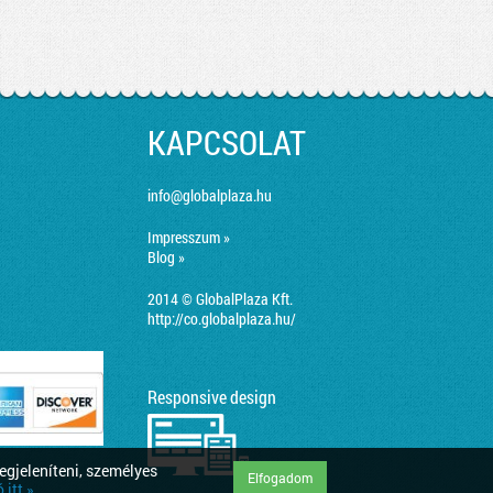
KAPCSOLAT
info@globalplaza.hu
Impresszum »
Blog »
2014 © GlobalPlaza Kft.
http://co.globalplaza.hu/
Responsive design
egjeleníteni, személyes
Elfogadom
itt »