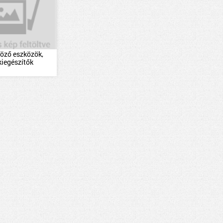
öző eszközök,
kiegészítők