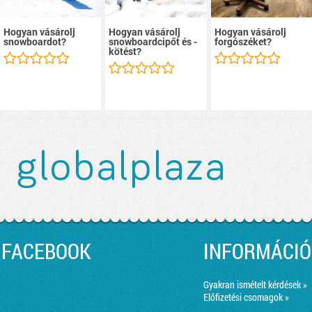
Hogyan vásárolj
Hogyan vásárolj
Hogyan vásárolj
snowboardot?
snowboardcipőt és -
forgószéket?
kötést?
FACEBOOK
INFORMÁCIÓ
Gyakran ismételt kérdések »
Előfizetési csomagok »