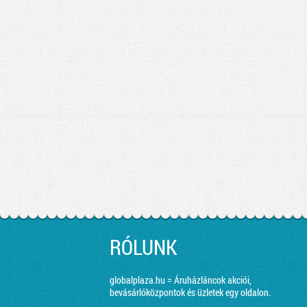
RÓLUNK
globalplaza.hu = Áruházláncok akciói,
bevásárlóközpontok és üzletek egy oldalon.