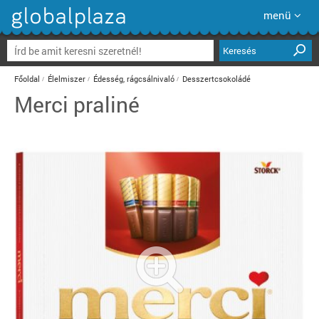
menü
Keresés
Főoldal
Élelmiszer
Édesség, rágcsálnivaló
Desszertcsokoládé
Merci praliné