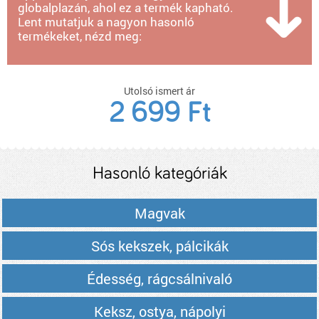
globalplazán, ahol ez a termék kapható.
Lent mutatjuk a nagyon hasonló
termékeket, nézd meg:
Utolsó ismert ár
2 699 Ft
Hasonló kategóriák
Magvak
Sós kekszek, pálcikák
Édesség, rágcsálnivaló
Keksz, ostya, nápolyi