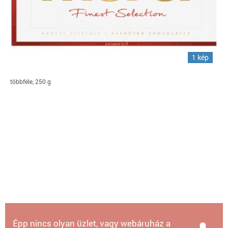
1 kép
többféle, 250 g
Épp nincs olyan üzlet, vagy webáruház a