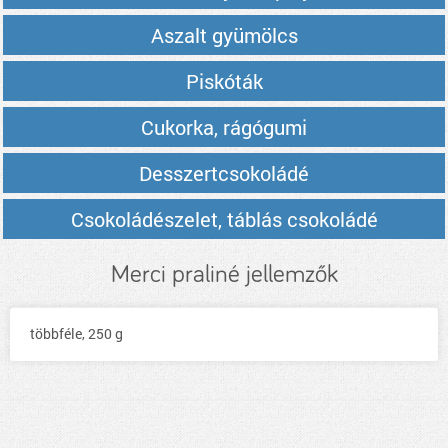
Aszalt gyümölcs
Piskóták
Cukorka, rágógumi
Desszertcsokoládé
Csokoládészelet, táblás csokoládé
Merci praliné jellemzők
többféle, 250 g