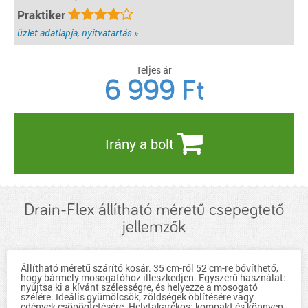
Praktiker
üzlet adatlapja, nyitvatartás »
Teljes ár
6 999
Ft
Irány a bolt
Drain-Flex állítható méretű csepegtető
jellemzők
Állítható méretű szárító kosár. 35 cm-ről 52 cm-re bővíthető,
hogy bármely mosogatóhoz illeszkedjen. Egyszerű használat:
nyújtsa ki a kívánt szélességre, és helyezze a mosogató
szélére. Ideális gyümölcsök, zöldségek öblítésére vagy
edények csöpögtetésére. Helytakarékos: kompakt és könnyen