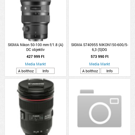
SIGMA Nikon 50-100 mm f/1.8 (A)
SIGMA S740955 NIKON150-600/5-
DC objektív
6,3 (S)DG
427 999 Ft
573 990 Ft
Media Markt
Media Markt
A bolthoz
Info
A bolthoz
Info