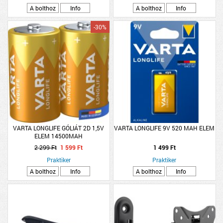
A bolthoz
Info
A bolthoz
Info
-30%
VARTA LONGLIFE GÓLIÁT 2D 1,5V
VARTA LONGLIFE 9V 520 MAH ELEM
ELEM 14500MAH
2 299 Ft
1 599 Ft
1 499 Ft
Praktiker
Praktiker
A bolthoz
Info
A bolthoz
Info