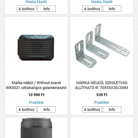
Media Markt
Media Markt
A bolthoz
Info
A bolthoz
Info
Márka nélkül / Without brand
MÁRKA NÉLKÜL SZEGLETVAS
WK0021 ultrahangos galambriasztó
ÁLLÍTHATÓ III. 70X55X30/2MM
10 990 Ft
539 Ft
Praktiker
Praktiker
A bolthoz
Info
A bolthoz
Info