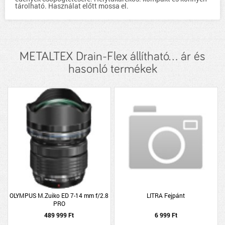
tárolható. Használat előtt mossa el.
METALTEX Drain-Flex állítható... ár és
hasonló termékek
OLYMPUS M.Zuiko ED 7-14 mm f/2.8
LITRA Fejpánt
PRO
489 999 Ft
6 999 Ft