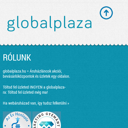
RÓLUNK
globalplaza.hu = Áruházláncok akciói,
bevásárlóközpontok és üzletek egy oldalon.
Töltsd fel üzleted INGYEN a globalplaza-
ra:
Töltsd fel üzleted még ma!
Ha webáruházad van, így tudsz felkerülni »