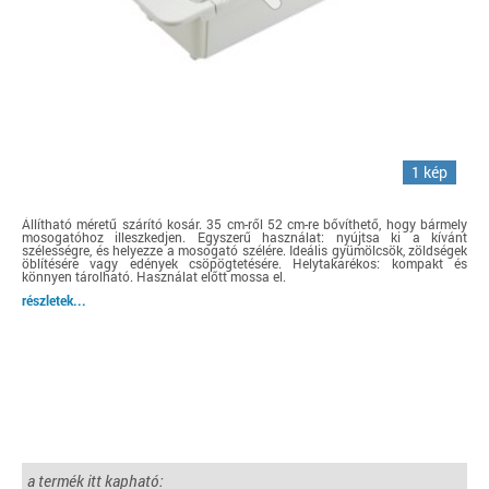
1 kép
Állítható méretű szárító kosár. 35 cm-ről 52 cm-re bővíthető, hogy bármely
mosogatóhoz illeszkedjen. Egyszerű használat: nyújtsa ki a kívánt
szélességre, és helyezze a mosogató szélére. Ideális gyümölcsök, zöldségek
öblítésére vagy edények csöpögtetésére. Helytakarékos: kompakt és
könnyen tárolható. Használat előtt mossa el.
részletek...
a termék itt kapható: