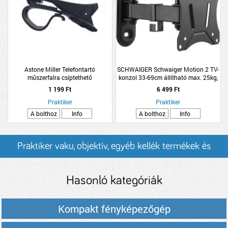
Astone Miller Telefontartó
SCHWAIGER Schwaiger Motion 2 TV-
műszerfalra csíptethető
konzol 33-69cm állítható max. 25kg,
13&quot;-29&quot;
1 199 Ft
6 499 Ft
Praktiker
Praktiker
A bolthoz
Info
A bolthoz
Info
Praktiker vaku, objektív, egyéb kellék termékek és
árak
Hasonló kategóriák
Kompakt fényképezőgép