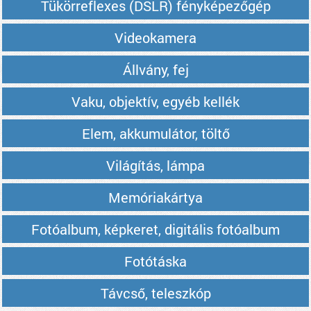
Tükörreflexes (DSLR) fényképezőgép
Videokamera
Állvány, fej
Vaku, objektív, egyéb kellék
Elem, akkumulátor, töltő
Világítás, lámpa
Memóriakártya
Fotóalbum, képkeret, digitális fotóalbum
Fotótáska
Távcső, teleszkóp