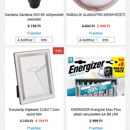
Gardena Gardena MD180 süllyesztett
RÁBALUX ALABÁSTRO MENNYEZETI
esőztető
9 199 Ft
4 899 Ft
3 499 Ft
Praktiker
Praktiker
A bolthoz
Info
A bolthoz
Info
-19%
Eurolamp Képkeret 22,8x17,3cm
ENERGIZER Energizer Max Plus
ezüst fém
alkáli ceruzaelem AA B8 LR6
8db/csomag
5 199 Ft
4 199 Ft
2 999 Ft
Praktiker
Praktiker