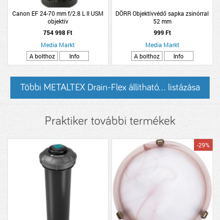
Canon EF 24-70 mm f/2.8 L II USM
DÖRR Objektívvédő sapka zsinórral
objektív
52 mm
754 998 Ft
999 Ft
Media Markt
Media Markt
A bolthoz
Info
A bolthoz
Info
Többi METALTEX Drain-Flex állítható... listázása
Praktiker további termékek
-29%