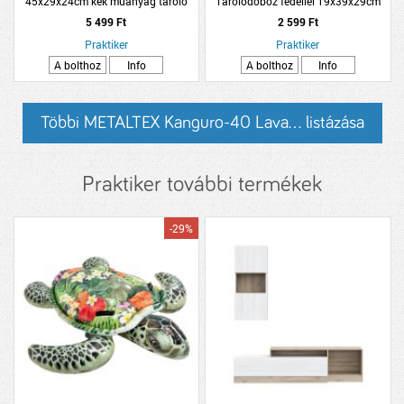
45x29x24cm kék műanyag tároló
Tárolódoboz fedéllel 19x39x29cm
doboz tetővel 20L
törtfehér poliészter
5 499 Ft
2 599 Ft
Praktiker
Praktiker
A bolthoz
Info
A bolthoz
Info
Többi METALTEX Kanguro-40 Lava... listázása
Praktiker további termékek
-29%