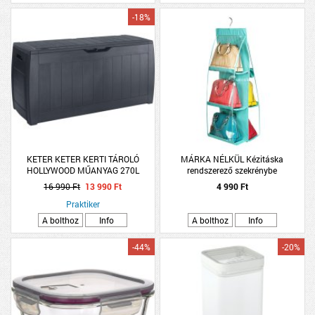
-18%
KETER KETER KERTI TÁROLÓ
MÁRKA NÉLKÜL Kézitáska
HOLLYWOOD MŰANYAG 270L
rendszerező szekrénybe
16 990 Ft
13 990 Ft
4 990 Ft
Praktiker
A bolthoz
Info
A bolthoz
Info
-44%
-20%