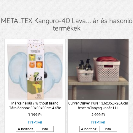
METALTEX Kanguro-40 Lava... ár és hasonló
termékek
Márka nélkül / Without brand
Curver Curver Pure 13,6x35,6x26,6cm
Tárolódoboz 30x30x30cm 4-féle
fehér műanyag kosár 11L
állatmintás poliészter
1 199 Ft
2 999 Ft
Praktiker
Praktiker
A bolthoz
Info
A bolthoz
Info