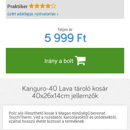
Praktiker
üzlet adatlapja, nyitvatartás »
Teljes ár
5 999
Ft
Irány a bolt
Kanguro-40 Lava tároló kosár
40x26x14cm jellemzők
Polc alá illeszthető kosár k Magas minőségű bevonat.
TouchTherm: Véd a rozsdától, karcolásoktól és ütődésektől,
ezáltal hosszú életet biztosít a terméknek.