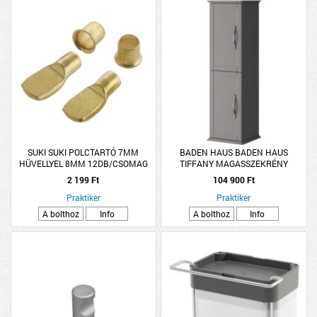
SUKI SUKI POLCTARTÓ 7MM
BADEN HAUS BADEN HAUS
HÜVELLYEL 8MM 12DB/CSOMAG
TIFFANY MAGASSZEKRÉNY
34X114X32CM VILÁGOSSZÜRKE 2
2 199 Ft
104 900 Ft
AJTÓ FÜGGESZTETT
Praktiker
Praktiker
A bolthoz
Info
A bolthoz
Info