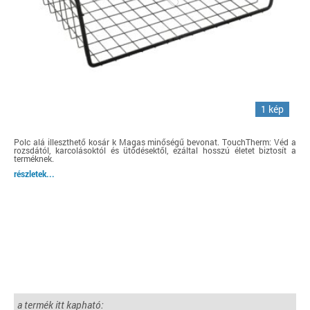
1 kép
Polc alá illeszthető kosár k Magas minőségű bevonat. TouchTherm: Véd a
rozsdától, karcolásoktól és ütődésektől, ezáltal hosszú életet biztosít a
terméknek.
részletek...
a termék itt kapható: