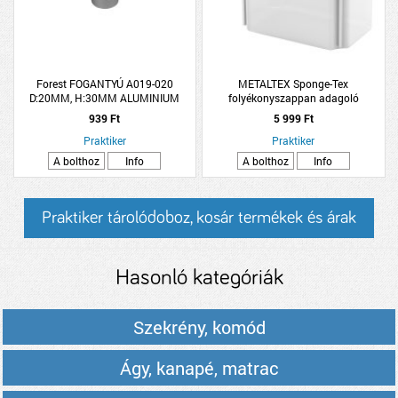
Forest FOGANTYÚ A019-020
METALTEX Sponge-Tex
D:20MM, H:30MM ALUMINIUM
folyékonyszappan adagoló
17x12x22cm szürke
939 Ft
5 999 Ft
Praktiker
Praktiker
A bolthoz
Info
A bolthoz
Info
Praktiker tárolódoboz, kosár termékek és árak
Hasonló kategóriák
Szekrény, komód
Ágy, kanapé, matrac