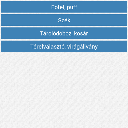
Fotel, puff
Szék
Tárolódoboz, kosár
Térelválasztó, virágállvány