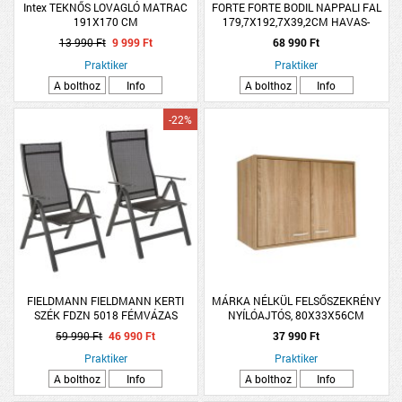
Intex TEKNŐS LOVAGLÓ MATRAC
FORTE FORTE BODIL NAPPALI FAL
191X170 CM
179,7X192,7X39,2CM HAVAS-
BIANCO TÖLGY
13 990 Ft
9 999 Ft
68 990 Ft
Praktiker
Praktiker
A bolthoz
Info
A bolthoz
Info
-22%
FIELDMANN FIELDMANN KERTI
MÁRKA NÉLKÜL FELSŐSZEKRÉNY
SZÉK FDZN 5018 FÉMVÁZAS
NYÍLÓAJTÓS, 80X33X56CM
ÁLLÍTHATÓ 62X111.5X68 CM
SONOMA TÖLGY
59 990 Ft
46 990 Ft
37 990 Ft
Praktiker
Praktiker
A bolthoz
Info
A bolthoz
Info