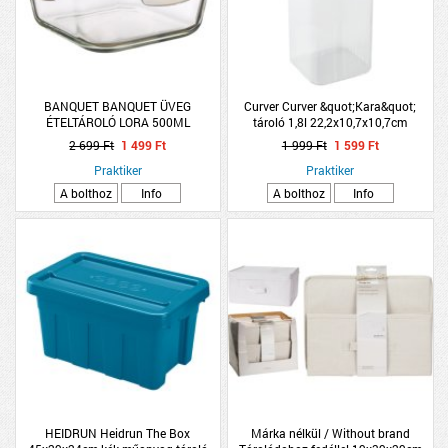
BANQUET BANQUET ÜVEG
Curver Curver &quot;Kara&quot;
ÉTELTÁROLÓ LORA 500ML
tároló 1,8l 22,2x10,7x10,7cm
műanyag
2 699 Ft
1 499 Ft
1 999 Ft
1 599 Ft
Praktiker
Praktiker
A bolthoz
Info
A bolthoz
Info
HEIDRUN Heidrun The Box
Márka nélkül / Without brand