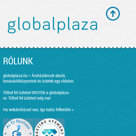
RÓLUNK
globalplaza.hu = Áruházláncok akciói,
bevásárlóközpontok és üzletek egy oldalon.
Töltsd fel üzleted INGYEN a globalplaza-
ra:
Töltsd fel üzleted még ma!
Ha webáruházad van, így tudsz felkerülni »