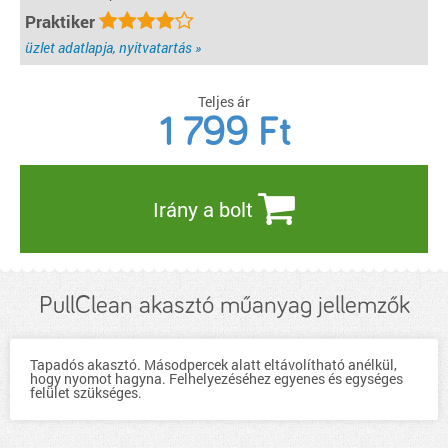
Praktiker
üzlet adatlapja, nyitvatartás »
Teljes ár
1 799
Ft
Irány a bolt
PullClean akasztó műanyag jellemzők
Tapadós akasztó. Másodpercek alatt eltávolítható anélkül,
hogy nyomot hagyna. Felhelyezéséhez egyenes és egységes
felület szükséges.